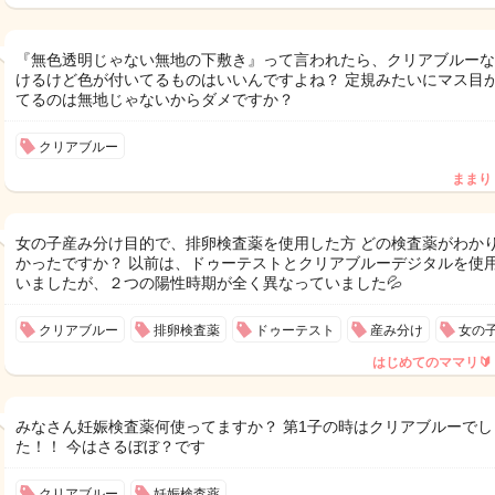
『無色透明じゃない無地の下敷き』って言われたら、クリアブルーな
けるけど色が付いてるものはいいんですよね？ 定規みたいにマス目
てるのは無地じゃないからダメですか？
クリアブルー
ままり
女の子産み分け目的で、排卵検査薬を使用した方 どの検査薬がわか
かったですか？ 以前は、ドゥーテストとクリアブルーデジタルを使
いましたが、２つの陽性時期が全く異なっていました💦
クリアブルー
排卵検査薬
ドゥーテスト
産み分け
女の
はじめてのママリ🔰
みなさん妊娠検査薬何使ってますか？ 第1子の時はクリアブルーでし
た！！ 今はさるぼぼ？です
クリアブルー
妊娠検査薬