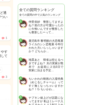
全ての質問ランキング
ど透
全ての質問の中で人気のランキング
がつい
1
仲里依紗 整形してますよ
ね？前の方が可愛かったの
に今怖いんですが整形した
ら整形したーって…
1
2
鹿児島市 黎明館の大恐竜展
ライカのシン恐竜展 今年行
かれた方いらっしゃいます
りやす
か？ どちらか…
用して
3
地震あと 帰省は控えるべ
きですよね？ 夫の実家が熊
本で お盆前に２泊3日で
子
実家に泊まる予定…
3
4
ちいかわの映画の入場特典
（めじるしチャーム）って
すぐ無くなっちゃいますか
ね？！💦 ちいかわ…
5
ナプキン値上げが話題にな
ってますが 私はミレーナ入
れてるからもう1年以上ナ