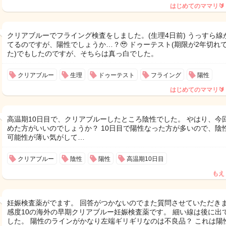
はじめてのママリ🔰
クリアブルーでフライング検査をしました。(生理4日前) うっすら線
てるのですが、陽性でしょうか…？🥹 ドゥーテスト(期限が2年切れ
た)でもしたのですが、そちらは真っ白でした。
クリアブルー
生理
ドゥーテスト
フライング
陽性
はじめてのママリ🔰
高温期10日目で、クリアブルーしたところ陰性でした。 やはり、今
めた方がいいのでしょうか？ 10日目で陽性なった方が多いので、陰
可能性が薄い気がして…
クリアブルー
陰性
陽性
高温期10日目
もえ
妊娠検査薬がでます。 回答がつかないのでまた質問させていただきま
感度10の海外の早期クリアブルー妊娠検査薬です。 細い線は後に出
した。 陽性のラインがかなり左端ギリギリなのは不良品？ これは陽