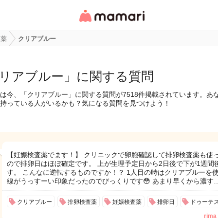
女性専用匿名QAアプ
リ・情報サイト
査薬
クリアブルー
リアブルー」に関する質問
は今、「クリアブルー」に関する質問が7518件掲載されています。あ
持っている人がいるかも？気になる質問を見つけよう！
【妊娠検査薬でます！】 クリニックで卵胞確認して排卵検査薬も使
ので排卵日はほぼ確定です。 上が生理予定日から2日後で下が1週間
す。 こんなに逆転するものですか！？ 1人目の時はクリアブルーを
線がうっすーい印象だったのでびっくりです😳 あまり早くから濃す
クリアブルー
排卵検査薬
妊娠検査薬
排卵日
ドゥーテ
rima