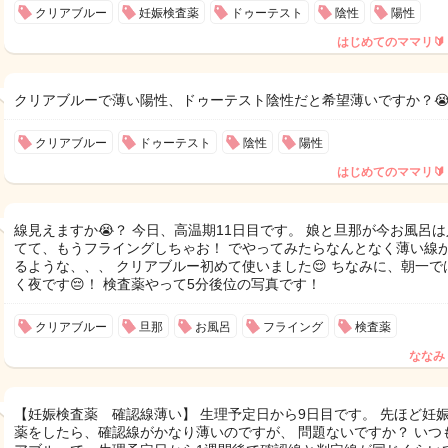
クリアブルー
妊娠検査薬
ドゥーテスト
陰性
陽性
はじめてのママリ🔰
クリアブルーで薄い陽性、ドゥーテスト陰性だと希望薄いですか？
クリアブルー
ドゥーテスト
陰性
陽性
はじめてのママリ🔰
線見えますか😭？ 今日、高温期11日目です。 娘と旦那が今お風呂
てて、もうフライングしちゃお！ でやってみたらなんとなく薄い線
るような、、、 クリアブルー初めて使いました😌 ちなみに、朝一で
く夜です😔！ 検査薬やって5分後位の写真です！
クリアブルー
旦那
お風呂
フライング
検査薬
ななみ
【妊娠検査薬 確認線薄い】 生理予定日から9日目です。 先ほど妊
薬をしたら、確認線がかなり薄いのですが、 問題ないですか？ いつ