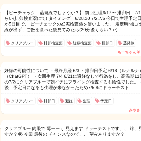
【ピーチェック 蒸発線でしょうか？】 前回生理6/17〜 排卵日 7/1
らい(排卵検査薬にて) タイミング 6/28.30 7/2.7/5 今日で生理予定
か5日目で、 ピーチェックの妊娠検査薬を使いました。 規定時間に
線が出ず、ご飯を食べた後見てみたら(20分後くらい？)う…
クリアブルー
排卵検査薬
妊娠検査薬
排卵日
蒸発線
ちーちゃん🔰
妊娠の可能性について ・最終月経 6/3 ・排卵日予定 6/18（ルナルナ）
（ChatGPT） ・次回生理 7/4 6/21に避妊なしで行為をし、高温期1
の7/2にクリアブルーで朝イチにフライング検査するも陰性でした。 
後、予定日になるも生理が来なかったため7/5,8にドゥーテスト…
クリアブルー
排卵日
避妊
生理
予定日
みやさ
クリアブルー 肉眼で 薄ーーく 見えます ドゥーテストです、、 線、
すか？😭 今回 最後の チャンスなので、、 望みありますか？