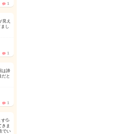
1
が見え
てまし
1
回は諦
性だと
1
す💦
てきま
性でい