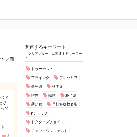
関連するキーワード
「クリアブルー」に関連するキーワー
ド
なたと同
ドゥーテスト
フライング
プレセルフ
蒸発線
検査薬
陰性
陽性
終了線
ってた
後で
薄い線
早期妊娠検査薬
使って
pチェック
…
ドクターズチョイス
スト
チェックワンファスト
2