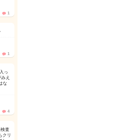
1

1
は入っ
がみえ
はな
4
娠検査
もクリ