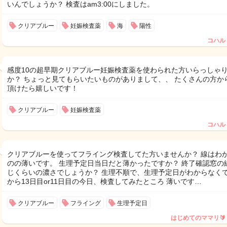
いんでしょうか？ 検査はam3:00にしました。
クリアブルー
妊娠検査薬
海
陽性
コハル
感度10の超早期クリアブルー妊娠検査薬を使わられた方いらっしゃ
か？ ちょっと見てもらいたいものがありまして、、 たくさんの方か
頂けたら嬉しいです！
クリアブルー
妊娠検査薬
コハル
クリアブルーを使ってフライング検査してた方いませんか？ 線はわ
のの薄いです。 生理予定日当日だと薄かったですか？ 終了確認窓の
じくらいの濃さでしょうか？ 生理不順で、生理予定日がわからなくて
から13日目or11日目の今日、検査してみたところ 薄いです…
クリアブルー
フライング
生理予定日
はじめてのママリ🔰