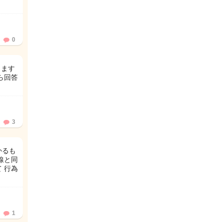
0
ります
ら回答
3
かるも
線と同
 行為
1