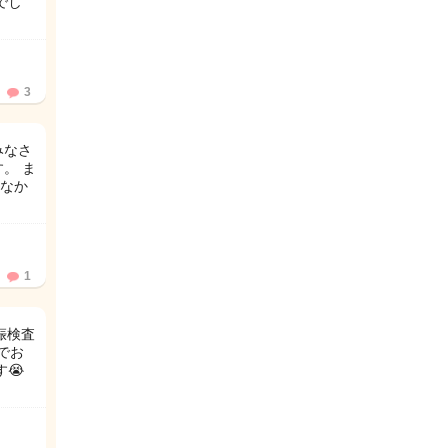
でし
3
みなさ
。 ま
なか
1
娠検査
でお
す😭