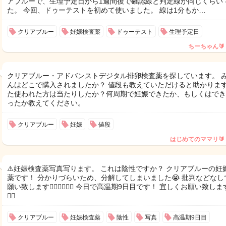
アブルーで、生理予定日から1週間後で確認線と判定線が同じくらい
た。 今回、ドゥーテストを初めて使いました。 線は1分もか…
クリアブルー
妊娠検査薬
ドゥーテスト
生理予定日
ちーちゃん🔰
クリアブルー・アドバンストデジタル排卵検査薬を探しています。 
んはどこで購入されましたか？ 値段も教えていただけると助かります
た使われた方は当たりしたか？何周期で妊娠できたか、もしくはでき
ったか教えてください。
クリアブルー
妊娠
値段
はじめてのママリ🔰
⚠️妊娠検査薬写真写ります。 これは陰性ですか？ クリアブルーの妊
薬です！ 分かりづらいため、分解してしまいました😭 批判などなし
願い致します🙇‍♀️🙇‍♀️🙇‍♀️ 今日で高温期9日目です！ 宜しくお願い致しま
🙇‍♀️
クリアブルー
妊娠検査薬
陰性
写真
高温期9日目