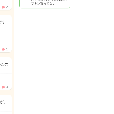
プキン買ってない…
2
です
す
1
ったの

3
が、