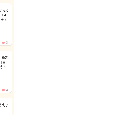
か2く
日＋4
は全く
3
6/21
1日目
その
3
見えま