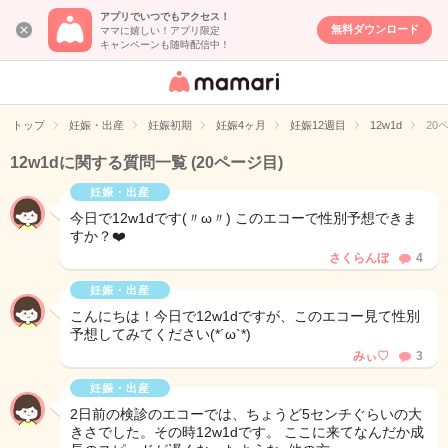
アプリでいつでもアクセス！
無料ダウンロード
ママに嬉しい！アプリ限定
キャンペーンも随時配信中！
女性専用匿名QA
アプリ・情報サ
トップ
妊娠・出産
妊娠初期
妊娠4ヶ月
妊娠12週目
12w1d
20
イト
12w1dに関する質問一覧
(20ページ目)
妊娠・出産
今日で12w1dです(〃ω〃) このエコーで性別予想できま
すか？❤️
さくらんぼ
4
妊娠・出産
こんにちは！今日で12w1dですが、このエコー見て性別
予想してみてください(*´ω`*)
みぃ♡
3
妊娠・出産
2日前の検診のエコーでは、ちょうど5センチぐらいの大
きさでした。その時12w1dです。 ここに来てなんだか成