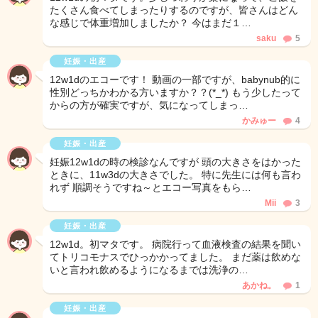
たくさん食べてしまったりするのですが、皆さんはどん
な感じで体重増加しましたか？ 今はまだ１…
saku
5
妊娠・出産
12w1dのエコーです！ 動画の一部ですが、babynub的に
性別どっちかわかる方いますか？？(*_*) もう少したって
からの方が確実ですが、気になってしまっ…
かみゅー
4
妊娠・出産
妊娠12w1dの時の検診なんですが 頭の大きさをはかった
ときに、11w3dの大きさでした。 特に先生には何も言わ
れず 順調そうですね～とエコー写真をもら…
Mii
3
妊娠・出産
12w1d。初マタです。 病院行って血液検査の結果を聞い
てトリコモナスでひっかかってました。 まだ薬は飲めな
いと言われ飲めるようになるまでは洗浄の…
あかね。
1
妊娠・出産