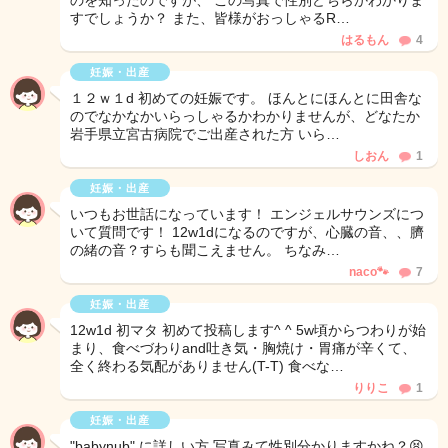
のを知ったのですが、 この写真で性別どちらかわかりま
すでしょうか？ また、皆様がおっしゃるR…
はるもん
4
妊娠・出産
１２ｗ１d 初めての妊娠です。 ほんとにほんとに田舎な
のでなかなかいらっしゃるかわかりませんが、どなたか
岩手県立宮古病院でご出産された方 いら…
しおん
1
妊娠・出産
いつもお世話になっています！ エンジェルサウンズにつ
いて質問です！ 12w1dになるのですが、心臓の音、、臍
の緒の音？すらも聞こえません。 ちなみ…
naco🐾
7
妊娠・出産
12w1d 初マタ 初めて投稿します^ ^ 5w頃からつわりが始
まり、食べづわりand吐き気・胸焼け・胃痛が辛くて、
全く終わる気配がありません(T-T) 食べな…
りりこ
1
妊娠・出産
"babynub" に詳しい方 写真みて性別分かりますかね？😫