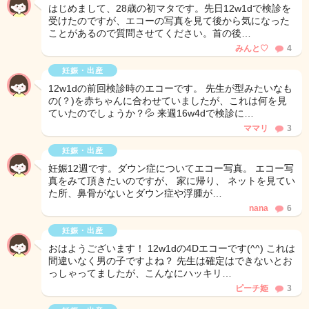
はじめまして、28歳の初マタです。先日12w1dで検診を
受けたのですが、エコーの写真を見て後から気になった
ことがあるので質問させてください。首の後…
みんと♡
4
妊娠・出産
12w1dの前回検診時のエコーです。 先生が型みたいなも
の(？)を赤ちゃんに合わせていましたが、これは何を見
ていたのでしょうか？💦 来週16w4dで検診に…
ママリ
3
妊娠・出産
妊娠12週です。ダウン症についてエコー写真。 エコー写
真をみて頂きたいのですが、 家に帰り、 ネットを見てい
た所、鼻骨がないとダウン症や浮腫が…
nana
6
妊娠・出産
おはようございます！ 12w1dの4Dエコーです(^^) これは
間違いなく男の子ですよね？ 先生は確定はできないとお
っしゃってましたが、こんなにハッキリ…
ピーチ姫
3