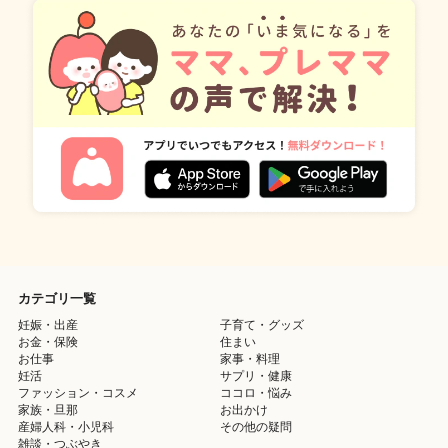
カテゴリ一覧
妊娠・出産
子育て・グッズ
お金・保険
住まい
お仕事
家事・料理
妊活
サプリ・健康
ファッション・コスメ
ココロ・悩み
家族・旦那
お出かけ
産婦人科・小児科
その他の疑問
雑談・つぶやき