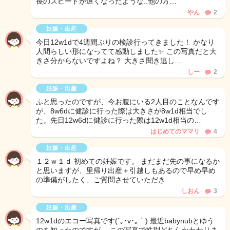
長のスピードが遅くなったような..他の方…
やん
2
妊娠・出産
今日12w1dで4週間ぶりの検診行ってきました！ かなり
人間らしい形になってて感動しました✨ この写真だと大
きさ分からないですよね？ 大きさ聞き逃し…
しー
2
妊娠・出産
ふと思ったのですが、今お腹にいる2人目のことなんです
が、8w6dに健診に行った際は大きさが8w1d相当でし
た。先日12w6dに健診に行った際は12w1d相当の…
はじめてのママリ
4
妊娠・出産
１２ｗ１ｄ 初めての妊娠です。 まだまだ先の事になるか
と思いますが、里帰り出産＋引越しもあるので早め早め
の準備がしたく、ご質問させていただき…
しおん
3
妊娠・出産
12w1dのエコー写真です(´｡･v･｡｀) 最近babynubとゆう