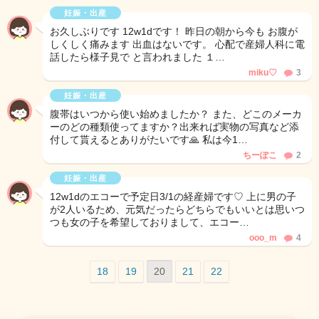
妊娠・出産
お久しぶりです 12w1dです！ 昨日の朝から今も お腹が
しくしく痛みます 出血はないです。 心配で産婦人科に電
話したら様子見で と言われました １…
miku♡
3
妊娠・出産
腹帯はいつから使い始めましたか？ また、どこのメーカ
ーのどの種類使ってますか？出来れば実物の写真など添
付して貰えるとありがたいです🙏 私は今1…
ちーぽこ
2
妊娠・出産
12w1dのエコーで予定日3/1の経産婦です♡ 上に男の子
が2人いるため、元気だったらどちらでもいいとは思いつ
つも女の子を希望しておりまして、エコー…
ooo_m
4
18
19
20
21
22