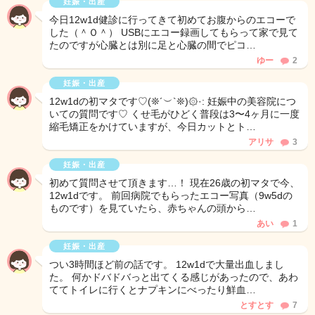
妊娠・出産
今日12w1d健診に行ってきて初めてお腹からのエコーで
した（＾Ｏ＾） USBにエコー録画してもらって家で見て
たのですが心臓とは別に足と心臓の間でピコ…
ゆー
2
妊娠・出産
12w1dの初マタです♡(❊´︶`❊)۞·: 妊娠中の美容院につ
いての質問です♡ くせ毛がひどく普段は3〜4ヶ月に一度
縮毛矯正をかけていますが、今日カットとト…
アリサ
3
妊娠・出産
初めて質問させて頂きます…！ 現在26歳の初マタで今、
12w1dです。 前回病院でもらったエコー写真（9w5dの
ものです）を見ていたら、赤ちゃんの頭から…
あい
1
妊娠・出産
つい3時間ほど前の話です。 12w1dで大量出血しまし
た。 何かドバドバっと出てくる感じがあったので、あわ
ててトイレに行くとナプキンにべったり鮮血…
とすとす
7