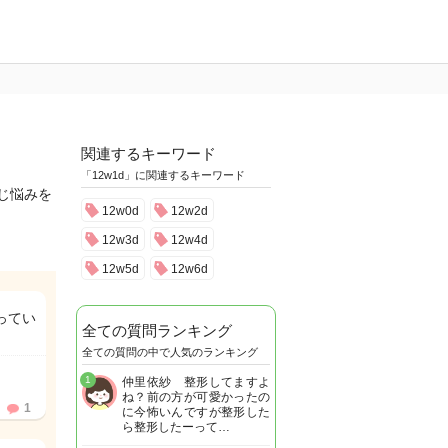
関連するキーワード
「12w1d」に関連するキーワード
同じ悩みを
12w0d
12w2d
12w3d
12w4d
12w5d
12w6d
ってい
全ての質問ランキング
全ての質問の中で人気のランキング
1
仲里依紗 整形してますよ
ね？前の方が可愛かったの
1
に今怖いんですが整形した
ら整形したーって…