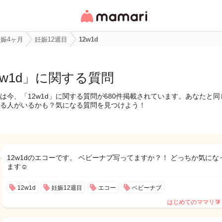
女性専用匿名QAアプ
リ・情報サイト
娠4ヶ月
妊娠12週目
12w1d
2w1d」に関する質問
は今、「12w1d」に関する質問が680件掲載されています。あなたと
る人がいるかも？気になる質問を見つけよう！
12w1dのエコーです。 ベビーナブ写ってますか？！ どっちか気にな
ます☺️
12w1d
妊娠12週目
エコー
ベビーナブ
はじめてのママリ🔰