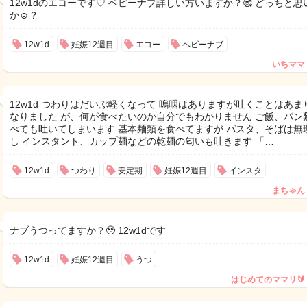
12w1dのエコーです♡ ベビーナブ詳しい方いますか？🥰 どっちと思
か☺️？
12w1d
妊娠12週目
エコー
ベビーナブ
いちママ
12w1d つわりはだいぶ軽くなって 嗚咽はありますが吐くことはあま
なりました が、何が食べたいのか自分でもわかりません ご飯、パン
べても吐いてしまいます 基本麺類を食べてますが パスタ、そばは無
し インスタント、カップ麺などの乾麺の匂いも吐きます 「…
12w1d
つわり
安定期
妊娠12週目
インスタ
まちゃん
ナブうつってますか？🥹 12w1dです
12w1d
妊娠12週目
うつ
はじめてのママリ🔰