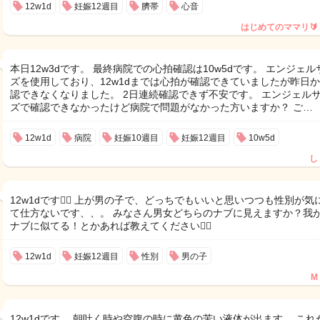
12w1d
妊娠12週目
臍帯
心音
はじめてのママリ🔰
本日12w3dです。 最終病院での心拍確認は10w5dです。 エンジェル
ズを使用しており、12w1dまでは心拍が確認できていましたが昨日
認できなくなりました。 2日連続確認できず不安です。 エンジェル
ズで確認できなかったけど病院で問題がなかった方いますか？ ご…
12w1d
病院
妊娠10週目
妊娠12週目
10w5d
し
12w1dです🙇‍♂️ 上が男の子で、どっちでもいいと思いつつも性別が気
て仕方ないです、、。 みなさん男女どちらのナブに見えますか？我
ナブに似てる！とかあれば教えてください🙇‍♂️
12w1d
妊娠12週目
性別
男の子
M
12w1dです。 朝吐く時や空腹の時に黄色の苦い液体が出ます。 これ