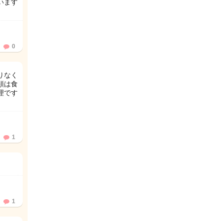
います
0
りなく
類は食
理です
1
1