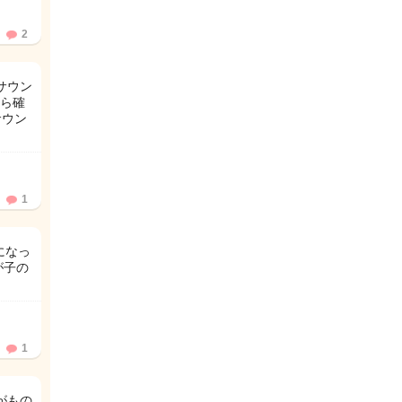
2
サウン
から確
サウン
1
になっ
が子の
1
がもの