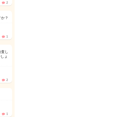
2
すか？
1
検査し
でしょ
2
1