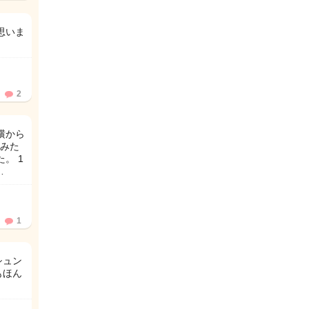
思いま
2
横から
みた
。 1
…
1
シュン
もほん