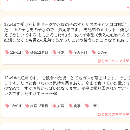
y
12w1dで受けた初期ドッグでお腹の子の性別が男の子だとほぼ確定
た。 上の子も男の子なので、男兄弟です。 男兄弟のメリット、楽し
えて欲しいです♡ もしよろしければ、女の子希望で男2人兄弟の方で
妊活しなくても男2人兄弟で良かったことや後悔したことなどもあ…
12w1d
妊娠12週目
性別
産み分け
女の子
はじめてのママリ🔰
12w1dの妊婦です。 ご飯食べた後、とてもガスが溜まります。そし
します。だけど食べないと気持ち悪さあり。今まで食べていた量より
少なめで、すぐお腹いっぱいになります。食事に振り回されてすごく
レスです。たすけて〜〜〜😭
12w1d
妊娠12週目
妊婦
食事
ご飯
はじめてのママリ🔰