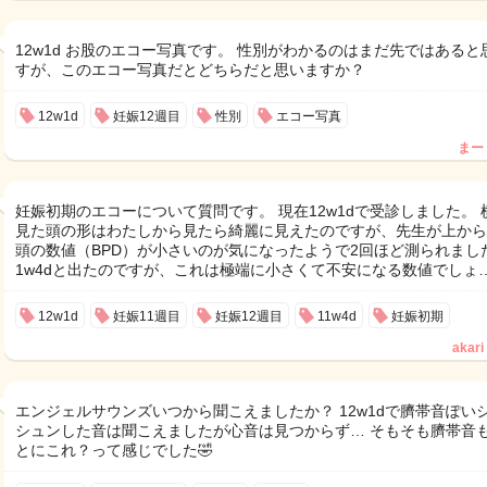
12w1d お股のエコー写真です。 性別がわかるのはまだ先ではあると
すが、このエコー写真だとどちらだと思いますか？
12w1d
妊娠12週目
性別
エコー写真
まー
妊娠初期のエコーについて質問です。 現在12w1dで受診しました。 
見た頭の形はわたしから見たら綺麗に見えたのですが、先生が上から
頭の数値（BPD）が小さいのが気になったようで2回ほど測られました
1w4dと出たのですが、これは極端に小さくて不安になる数値でしょ
12w1d
妊娠11週目
妊娠12週目
11w4d
妊娠初期
akari
エンジェルサウンズいつから聞こえましたか？ 12w1dで臍帯音ぽい
シュンした音は聞こえましたが心音は見つからず… そもそも臍帯音
とにこれ？って感じでした🤣