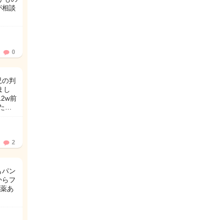
が相談
0
児の判
まし
2w前
た…
2
もパン
からフ
い薬あ