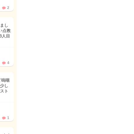
2
しまし
い点教
3人目
4
て嗚咽
少し
スト
1