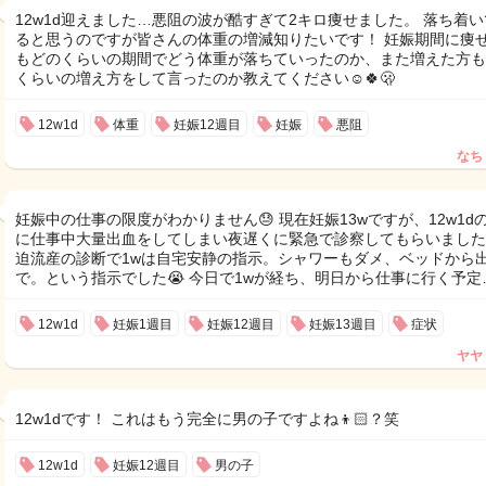
12w1d迎えました…悪阻の波が酷すぎて2キロ痩せました。 落ち着
ると思うのですが皆さんの体重の増減知りたいです！ 妊娠期間に痩
もどのくらいの期間でどう体重が落ちていったのか、また増えた方も
くらいの増え方をして言ったのか教えてください☺️🍀🫢
12w1d
体重
妊娠12週目
妊娠
悪阻
なち
妊娠中の仕事の限度がわかりません😓 現在妊娠13wですが、12w1d
に仕事中大量出血をしてしまい夜遅くに緊急で診察してもらいました
迫流産の診断で1wは自宅安静の指示。シャワーもダメ、ベッドから
で。という指示でした😭 今日で1wが経ち、明日から仕事に行く予定
12w1d
妊娠1週目
妊娠12週目
妊娠13週目
症状
ヤヤ
12w1dです！ これはもう完全に男の子ですよね👦🏻？笑
12w1d
妊娠12週目
男の子