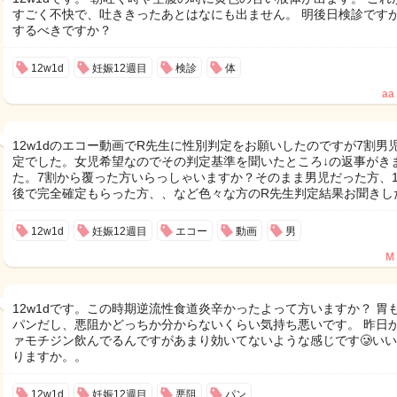
すごく不快で、吐ききったあとはなにも出ません。 明後日検診です
するべきですか？
12w1d
妊娠12週目
検診
体
aa
12w1dのエコー動画でR先生に性別判定をお願いしたのですが7割男
定でした。女児希望なのでその判定基準を聞いたところ↓の返事がき
た。7割から覆った方いらっしゃいますか？そのまま男児だった方、1
後で完全確定もらった方、、など色々な方のR先生判定結果お聞きし
12w1d
妊娠12週目
エコー
動画
男
M
12w1dです。この時期逆流性食道炎辛かったよって方いますか？ 胃
パンだし、悪阻かどっちか分からないくらい気持ち悪いです。 昨日
ァモチジン飲んでるんですがあまり効いてないような感じです🥲い
りますか。。
12w1d
妊娠12週目
悪阻
パン