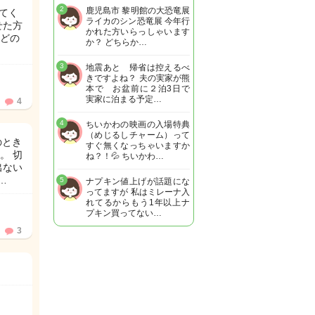
2
鹿児島市 黎明館の大恐竜展
いてく
ライカのシン恐竜展 今年行
せた方
かれた方いらっしゃいます
どの
か？ どちらか…
3
地震あと 帰省は控えるべ
きですよね？ 夫の実家が熊
本で お盆前に２泊3日で
実家に泊まる予定…
4
4
ちいかわの映画の入場特典
（めじるしチャーム）って
のとき
すぐ無くなっちゃいますか
。 切
ね？！💦 ちいかわ…
出ない
…
5
ナプキン値上げが話題にな
ってますが 私はミレーナ入
れてるからもう1年以上ナ
プキン買ってない…
3