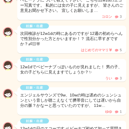
ベビーナブについて教えて下さい。 こちら12w1dのエコ
ー写真です。 私的には女の子に見えますが、 皆さんのご
意見お聞かせ下さい。 宜しくお願いしま…
コロン
3
妊娠・出産
次回検診が12w1dの時にあるのですが 12週の初めらへん
で性別分かった方とかいますか！？ 流石に早すぎです
か？👶🏻🌸
はじめてのママリ🔰
5
妊娠・出産
12w1dでベビーナブっぽいものが見れました！ 男の子、
女の子どちらに見えますでしょうか？✨
うい
3
妊娠・出産
エンジェルサウンズで9w、10wの時は遅めのシュンシュ
ンという音しか聴こえなくて臍帯音にしては遅いから自
分の脈？かなーと思っていたのですが、 11w…
ゆゆ
1
妊娠・出産
12w1dの日のエコーです ベビーナブ初めて知って質問さ