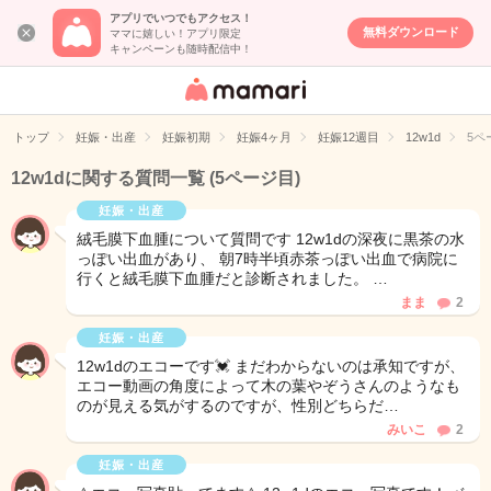
アプリでいつでもアクセス！
無料ダウンロード
ママに嬉しい！アプリ限定
キャンペーンも随時配信中！
女性専用匿名QA
アプリ・情報サ
トップ
妊娠・出産
妊娠初期
妊娠4ヶ月
妊娠12週目
12w1d
5ペ
イト
12w1dに関する質問一覧
(5ページ目)
妊娠・出産
絨毛膜下血腫について質問です 12w1dの深夜に黒茶の水
っぽい出血があり、 朝7時半頃赤茶っぽい出血で病院に
行くと絨毛膜下血腫だと診断されました。 …
まま
2
妊娠・出産
12w1dのエコーです💓 まだわからないのは承知ですが、
エコー動画の角度によって木の葉やぞうさんのようなも
のが見える気がするのですが、性別どちらだ…
みいこ
2
妊娠・出産