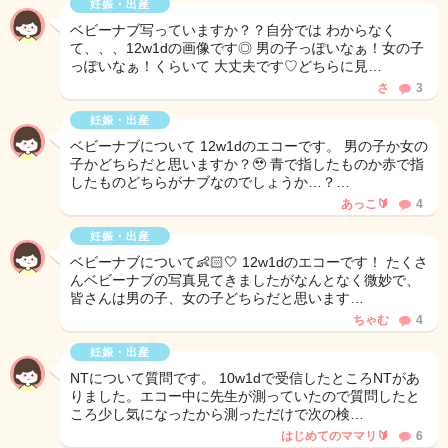
妊娠・出産
ベビーナブ写っていますか？？自分では わからなく
て、、、12w1dの画像です◎ 男の子っぽいなぁ！女の子
っぽいなぁ！くらいて 大丈夫です♡どちらに見…
さ
3
妊娠・出産
ベビーナブについて 12w1dのエコーです。 男の子か女の
子かどちらだと思いますか？🥹 青で指したものか赤で指
したものどちらがナブなのでしょうか…？…
あっこ🔰
4
妊娠・出産
ベビーナブについて👶🏻🤍 12w1dのエコーです！ たくさ
んベビーナブの写真見てきましたがなんとなく微妙で、
皆さんは男の子、女の子どちらだと思います…
ちゃむ
4
妊娠・出産
NTについて質問です。 10w1dで受信したところNTがあ
りました。エコー中に先生が測っていたので質問したと
ころ少し気になったから測っただけで次の検…
はじめてのママリ🔰
6