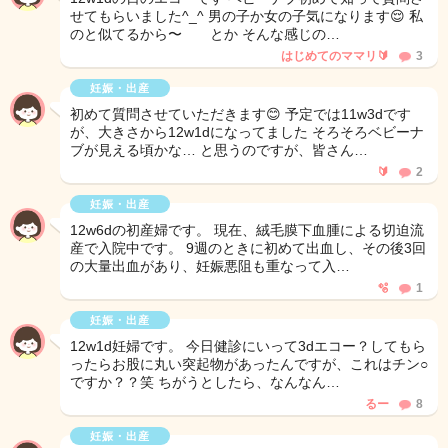
せてもらいました^_^ 男の子か女の子気になります😌 私
のと似てるから〜 とか そんな感じの…
はじめてのママリ🔰
3
妊娠・出産
初めて質問させていただきます😊 予定では11w3dです
が、大きさから12w1dになってました そろそろベビーナ
ブが見える頃かな… と思うのですが、皆さん…
🔰
2
妊娠・出産
12w6dの初産婦です。 現在、絨毛膜下血腫による切迫流
産で入院中です。 9週のときに初めて出血し、その後3回
の大量出血があり、妊娠悪阻も重なって入…
🫧
1
妊娠・出産
12w1d妊婦です。 今日健診にいって3dエコー？してもら
ったらお股に丸い突起物があったんですが、これはチン○
ですか？？笑 ちがうとしたら、なんなん…
るー
8
妊娠・出産