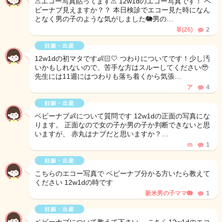
⚠︎エコー写真貼ってます⚠︎ 12w1dのエコー写真です！ ベ
ビーナブ見えますか？？ 本日検診でエコー見た時になん
となく男の子のような気がしました🐘男の…
🐰(26)
2
妊娠・出産
12w1dの初マタです👶🏻🤍 つわりについてです！少し汚
いかもしれないので、苦手な方はスルーしてください🥹
先生には11週にはつわりも落ち着くから気張…
ア
4
妊娠・出産
ベビーナブ👶について質問です 12w1dの正面の写真にな
ります。 正面なので女の子か男の子か判断できないと思
いますが、 赤丸はナブだと思いますか？…
m
1
妊娠・出産
こちらのエコー写真で ベビーナブ分かる方いたら教えて
ください 12w1dの時です
新米男の子ママ🐘
1
妊娠・出産