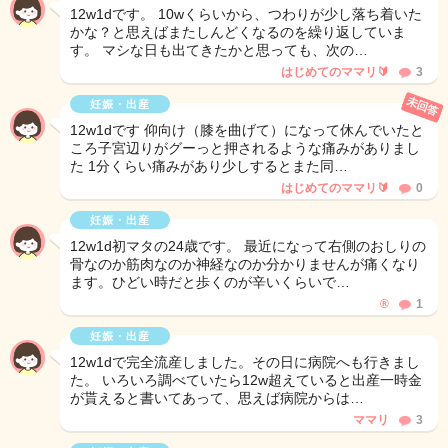
12w1dです。 10wくらいから、つわりが少し落ち着いた
かな？と思えばまたしんどくなるのを繰り返していま
す。 マシな日も出てきたかと思っても、次の…
はじめてのママリ🔰
3
未回答
妊娠・出産
12w1dです 仰向け（膝を曲げて）になって休んでいたと
ころ子宮辺りがグーっと押されるような痛みがありまし
た 1分くらい痛みがあり少しするとまた同…
はじめてのママリ🔰
0
妊娠・出産
12w1d初マタの24歳です。 最近になって右側のおしりの
骨なのか筋肉なのか神経なのか分かりませんが痛くなり
ます。ひどい時だと歩くのが辛いくらいで…
®️
1
妊娠・出産
12w1dで完全流産しました。その日に病院へも行きまし
た。 いろいろ調べていたら12w超えていると出産一時金
が貰えると書いてあって、思えば病院からは…
ママリ
3