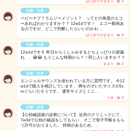
はじめてのままり
2
妊娠・出産
ベビーナブ？ラムジーメゾット？ ってどの角度のエコ
ーあればわかりますか？？ 12w1dです！ エコー動画あ
るのですが、どこで判断したらいいのかわ…
はじめてのままり
5
妊娠・出産
12w1dです🍼 昨日からくしゃみするとちょっぴりの尿漏
れ、、😂😂 もうこんな時期から？！同じ人いますか？？
ままり
2
妊娠・出産
エンジェルサウンズを使われている方に質問です。 今12
w1dで購入を検討しています。 脚をのぞいたサイズが5c
mぐらいだそうです。 通常サイズとミニ…
つき
3
妊娠・出産
【心拍確認後の診察について】 近所のクリニックにて、
7w3dで心拍の確認をしてもらい、そこで母子手帳をもら
う許可がおりました。 持病があるため、…