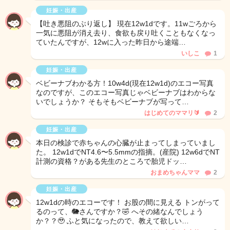
妊娠・出産
【吐き悪阻のぶり返し】 現在12w1dです。11wごろから
一気に悪阻が消え去り、食欲も戻り吐くこともなくなっ
ていたんですが、12wに入った昨日から途端…
いしこ
1
妊娠・出産
ベビーナブわかる方！10w4d(現在12w1d)のエコー写真
なのですが、このエコー写真じゃベビーナブはわからな
いでしょうか？ そもそもベビーナブが写って…
はじめてのママリ🔰
2
妊娠・出産
本日の検診で赤ちゃんの心臓が止まってしまっていまし
た。 12w1dでNT4.6〜5.5mmの指摘。(産院) 12w6dでNT
計測の資格？がある先生のところで胎児ドッ…
おまめちゃんママ
2
妊娠・出産
12w1dの時のエコーです！ お股の間に見える トンがって
るのって、🐘さんですか？🤣 へその緒なんでしょう
か？？🥹 ふと気になったので、教えて欲しい…