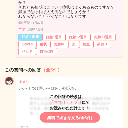
か？
それとも初期はこういう症状はよくあるものですか？
鮮血でなければ大丈夫なのでしょうか？
わからないこと不安なことばかりです、、、
最終更新：5月27日
ヤヤ
妊娠23週目
妊娠・出産
妊娠1週目
妊娠12週目
妊娠13週目
12w1d
症状
妊娠中
夫
鮮血
茶おり
ベッド
自宅安静
この質問への回答
（全3件）
ままり
かかりつけ医からは何か指示を…
この回答の続きは
「ママリ」アプリ
にて
お読みいただけます！
無料で続きを見る(全3件)
5月27日