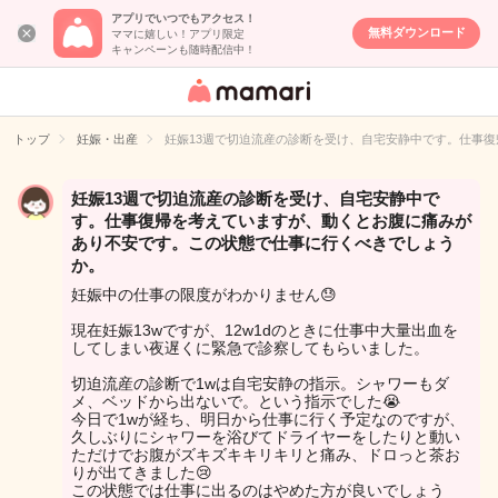
アプリでいつでもアクセス！
無料ダウンロード
ママに嬉しい！アプリ限定
キャンペーンも随時配信中！
女性専用匿名QA
アプリ・情報サ
トップ
妊娠・出産
妊娠13週で切迫流産の診断を受け、自宅安静中です。仕事
イト
妊娠13週で切迫流産の診断を受け、自宅安静中で
す。仕事復帰を考えていますが、動くとお腹に痛みが
あり不安です。この状態で仕事に行くべきでしょう
か。
妊娠中の仕事の限度がわかりません😓
現在妊娠13wですが、12w1dのときに仕事中大量出血を
してしまい夜遅くに緊急で診察してもらいました。
切迫流産の診断で1wは自宅安静の指示。シャワーもダ
メ、ベッドから出ないで。という指示でした😭
今日で1wが経ち、明日から仕事に行く予定なのですが、
久しぶりにシャワーを浴びてドライヤーをしたりと動い
ただけでお腹がズキズキキリキリと痛み、ドロっと茶お
りが出てきました😢
この状態では仕事に出るのはやめた方が良いでしょう