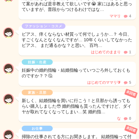
て案があれば是非教えて欲しいです😭 家にはあると思っ
ていますが、普段からつけるわけではな…
ママリ
4
ファッション・コスメ
ピアス、痒くならない材質って何でしょうか…？ 今日、
すごくなんとなくなんですが… 10年くらいしてなかった
ピアス、 まだ通るかな？と思い、 百均…
はじめてのままり
1
妊娠・出産
妊娠中の婚約指輪・結婚指輪っていつごろ外しておくも
のですか？？🤔
はじめてのママリ🔰‪
5
未回答
家族・旦那
新しく、結婚指輪を買いに行こう！と旦那から誘っても
らい購入しました🥹 婚約指輪も貰ったんですけど、ダイ
ヤが取れてなくなってしまい…笑 婚約指…
な
0
未回答
お仕事
掃除の仕事されてる方にお聞きします。 結婚指輪って付