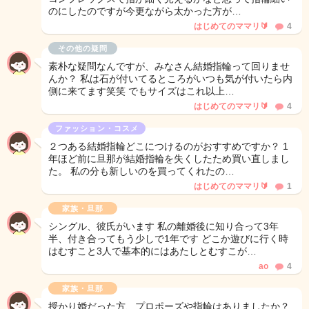
のにしたのですが今更ながら太かった方が…
はじめてのママリ🔰
4
その他の疑問
素朴な疑問なんですが、みなさん結婚指輪って回りませ
んか？ 私は石が付いてるところがいつも気が付いたら内
側に来てます笑笑 でもサイズはこれ以上…
はじめてのママリ🔰
4
ファッション・コスメ
２つある結婚指輪どこにつけるのがおすすめですか？ 1
年ほど前に旦那が結婚指輪を失くしたため買い直しまし
た。 私の分も新しいのを買ってくれたの…
はじめてのママリ🔰
1
家族・旦那
シングル、彼氏がいます 私の離婚後に知り合って3年
半、付き合ってもう少しで1年です どこか遊びに行く時
はむすこと3人で基本的にはあたしとむすこが…
ao
4
家族・旦那
授かり婚だった方、プロポーズや指輪はありましたか？