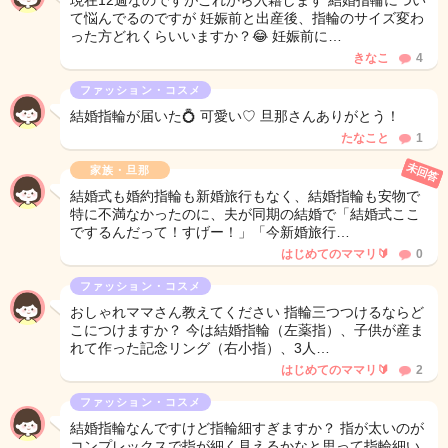
現在12週なのですがこれから入籍します 結婚指輪につい
て悩んでるのですが 妊娠前と出産後、指輪のサイズ変わ
った方どれくらいいますか？😂 妊娠前に…
きなこ
4
ファッション・コスメ
結婚指輪が届いた💍 可愛い♡ 旦那さんありがとう！
たなこと
1
未回答
家族・旦那
結婚式も婚約指輪も新婚旅行もなく、結婚指輪も安物で
特に不満なかったのに、夫が同期の結婚で「結婚式ここ
でするんだって！すげー！」「今新婚旅行…
はじめてのママリ🔰
0
ファッション・コスメ
おしゃれママさん教えてください 指輪三つつけるならど
こにつけますか？ 今は結婚指輪（左薬指）、子供が産ま
れて作った記念リング（右小指）、3人…
はじめてのママリ🔰
2
ファッション・コスメ
結婚指輪なんですけど指輪細すぎますか？ 指が太いのが
コンプレックスで指が細く見えるかなと思って指輪細い