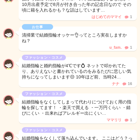
10月出産予定で8月が付き合った年の記念日なので その
頃に籍を入れるかも？な話はしています…
はじめてのママイ
1
お仕事
清掃業で結婚指輪オッケー👌ってところ実在しますか
ね？
u_fam.
1
ファッション・コスメ
結婚指輪と婚約指輪が4℃です💍 ネットで叩かれてた
り、ありえないと書かれているのをみるたびに悲しい気
持ちになってしまいます😔 10年ほど前、当時24…
ナナ
16
ファッション・コスメ
結婚指輪をなくしてしまって代わりにつけておく用の指
輪を探してます！ ・楽天で買える ・一万円くらい ・錆
びにくい ・出来ればアレルギー出にくい…
ママリリ
1
ファッション・コスメ
結婚指輪をなくして落ち込んでいます。 ここはどう？っ