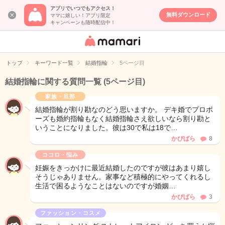
アプリでいつでもアクセス！
無料ダウンロード
ママに嬉しい！アプリ限定
キャンペーンも随時配信中！
女性専用匿名QA
アプリ・情報サ
トップ
キーワード一覧
結婚指輪
5ページ目
イト
結婚指輪に関する質問一覧
(5ページ目)
家族・旦那
結婚指輪が割り勘なのどう思いますか。 デキ婚でプロポ
ーズも婚約指輪もなく結婚指輪さえ欲しいなら割り勘と
いうことになりました。彼は30で私は18で…
かぴばら
8
ココロ・悩み
妊娠をきっかけに最近結婚したのですが彼はあまり嬉し
そうじゃありません。家事など積極的にやってくれるし
生活で困るようなことはないのですが婚姻…
かぴばら
3
ファッション・コスメ