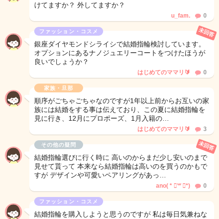
けてますか？ 外してますか？
u_fam.
0
未回答
ファッション・コスメ
銀座ダイヤモンドシライシで結婚指輪検討しています。
オプションにあるナノジュエリーコートをつけたほうが
良いでしょうか？
はじめてのママリ🔰
0
家族・旦那
順序がごちゃごちゃなのですが1年以上前からお互いの家
族には結婚をする事は伝えており、この夏に結婚指輪を
見に行き、12月にプロポーズ、1月入籍の…
はじめてのママリ🔰
3
未回答
その他の疑問
結婚指輪選びに行く時に 高いのからまだ少し安いのまで
見せて貰って 本来なら結婚指輪は高いのを買うのかもで
すが デザインや可愛いペアリングがあっ…
ano( * ॑꒳ ॑*)
0
ファッション・コスメ
結婚指輪を購入しようと思うのですが 私は毎日気兼ねな