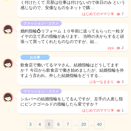
く付けたくて 旦那は仕事は付けないので休日のみ という
感じなので、安価なものをネットで購…
はじめてのママリ🔰
7
ファッション・コスメ
婚約指輪💍リフォーム １０年前に送ってもらった一粒ダ
イヤの立て爪の指輪があります。 当時の夫からすると頑
張って買ってくれたものなのですが、結…
aya
2
お仕事
飲食店で働いてるママさん、結婚指輪はどうしてます
か？ 今日から飲食店で働き始めましたが、結婚指輪を外
すよう言われ、外した結婚指輪をどうする…
ぶるーなままり
3
ファッション・コスメ
シルバーの結婚指輪をしてるんですが、左手の人差し指
にピンクゴールドの指輪したら変ですか？
はじめてのママリ🔰
1
3
4
5
6
7
…
20
…
40