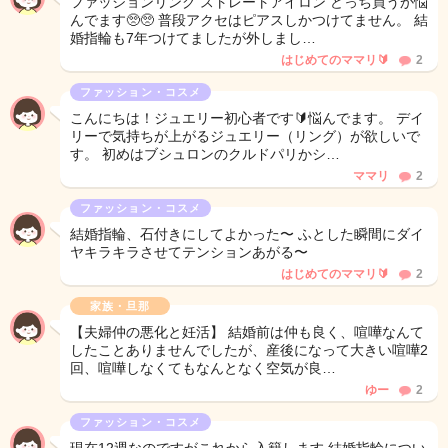
ファッションリング ストレートアイロン どっち買うか悩
んでます🥺🥺 普段アクセはピアスしかつけてません。 結
婚指輪も7年つけてましたが外しまし…
はじめてのママリ🔰
2
ファッション・コスメ
こんにちは！ジュエリー初心者です🔰悩んでます。 デイ
リーで気持ちが上がるジュエリー（リング）が欲しいで
す。 初めはブシュロンのクルドパリかシ…
ママリ
2
ファッション・コスメ
結婚指輪、石付きにしてよかった〜 ふとした瞬間にダイ
ヤキラキラさせてテンションあがる〜
はじめてのママリ🔰
2
家族・旦那
【夫婦仲の悪化と妊活】 結婚前は仲も良く、喧嘩なんて
したことありませんでしたが、産後になって大きい喧嘩2
回、喧嘩しなくてもなんとなく空気が良…
ゆー
2
ファッション・コスメ