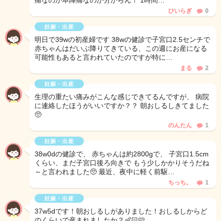
痛なのか本陣痛なのか分からん！ 1時間…
ひいらぎ
0
妊娠・出産
明日で39wの初産婦です 38wの健診で子宮口2.5センチで
赤ちゃんはだいぶ降りてきている、この週にお産になる
可能性もあると言われていたのですが特に…
まる
2
妊娠・出産
生理の重たい痛みがこんな感じできてるんですが、 病院
に連絡したほうがいいですか？？ 朝おしるしきてました
🥺
のんたん
1
妊娠・出産
38w0dの健診で、 赤ちゃんは約2800gで、 子宮口1.5cm
くらい、まだ子宮口後ろ向きで もう少しかかりそうだね
～と言われました🥺 最近、夜中に軽く前駆…
ちっち。
1
妊娠・出産
37w5dです！朝おしるしがありました！おしるしからど
のくらいで産まれましたか？👶🏻🩷