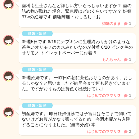
歯科衛生士さんなど詳しい方いらっしゃいますか？ 歯の
詰め物が取れた場合、緊急度はどのくらいですか？ 妊娠
37wの妊婦です 前駆陣痛・おしるし・お…
姉妹のまま
1
妊娠・出産
39週5日です 6/19にナプキンに生理終わりがけのような
茶色いオリモノのカスみたいなのが付着 6/20 ピンク色の
オリモノ トイレットペーパーに付着 5…
もんちゃん
1
妊娠・出産
39週妊婦です。 一昨日の朝に茶色おりものがあり、おし
るしかな？と思いましたが結局今まで何も起きていませ
ん。ですがおりものは黄色く出続けていま…
はじめてのママリ🔰
1
妊娠・出産
初産婦です。 昨日妊婦健診では子宮口はそこまで開いて
ないけどお腹がかなり張ってるため、今週木曜から入院
することになりました。(無痛分娩) 本…
はじめてのママリ🔰
2