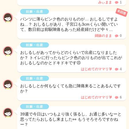
みぃまま
1
未回答
妊娠・出産
パンツに薄らピンク色のおりものが… おしるしですよ
ね…？ おしるしがあり、子宮口も3cmくらい開いてい
て、数日前は前駆陣痛もあった経産婦だけど中々…
姉妹のまま
0
妊娠・出産
おしるしがあってからどのくらいで出産になりました
か？ トイレに行ったらピンク色のおりものが出てこれが
おしるしなのかとドキドキです😣
はじめてのママリ🔰
4
妊娠・出産
おしるしとか何もなくても急に陣痛来ることあるんです
か？
はじめてのママリ🔰
6
妊娠・出産
39週で今日はいつもより強く張るし、お通じ多いなーと
思ってたらおしるし来ました👀 もうそろそろですかね
ー？