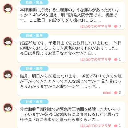
妊娠・出産
本陣痛前に持続する生理痛のような痛みがあった方いま
すか？ 40w6dを迎え、明日誘発入院予定です。初産で
す。 ここ数日、内診グリグリ後のおしるし…
はじめてのママリ🔰
3
妊娠・出産
妊娠39週です。予定日まであと数日になりました。 昨日
の朝からおしるしらしき茶色のおりものがありました。
今日は普段よりお菓子など食べすぎた自…
はじめてのママリ🔰
1
妊娠・出産
臨月、明日から28週になります。 👶🏻が降りてきてお腹
が下がってきたときってどんな感じですか？ 見た目はっ
きりわかりますか？お股ツーンてしょっち…
mimi
3
妊娠・出産
常位胎盤早期剥離で超緊急帝王切開を経験した方いらっ
しゃいますか💦 今日の朝6時に出血おしるしだと思って
様子見 7時に破水かと思ったら拳くらいの…
はじめてのママリ🔰
1