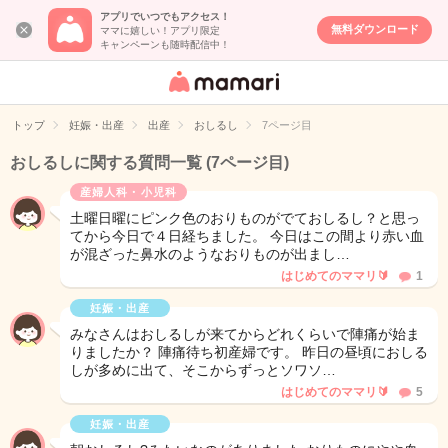
アプリでいつでもアクセス！
無料ダウンロード
ママに嬉しい！アプリ限定
キャンペーンも随時配信中！
女性専用匿名QA
アプリ・情報サ
トップ
妊娠・出産
出産
おしるし
7ページ目
イト
おしるしに関する質問一覧
(7ページ目)
産婦人科・小児科
土曜日曜にピンク色のおりものがでておしるし？と思っ
てから今日で４日経ちました。 今日はこの間より赤い血
が混ざった鼻水のようなおりものが出まし…
はじめてのママリ🔰
1
妊娠・出産
みなさんはおしるしが来てからどれくらいで陣痛が始ま
りましたか？ 陣痛待ち初産婦です。 昨日の昼頃におしる
しが多めに出て、そこからずっとソワソ…
はじめてのママリ🔰
5
妊娠・出産