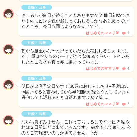
妊娠・出産
おしるしが何日か続くこともありますか？ 昨日初めてお
りものにピンク色が混じっておしるしかなあと思ってい
たところ、今日も同じようなかんじてピ…
はじめてのママリ🔰
1
妊娠・出産
朝から腰重いな〜と思っていたら先程おしるしありまし
た！ 量はおりものシートが全て染まるくらい、トイレを
したところ水も真っ赤に染まっていまし…
はじめてのママリ🔰
4
妊娠・出産
明日が出産予定日です！ 38週におしるしあり+子宮口3c
m開いてると言われてから早2週間が経とうとしています
😅何しても遅れるときは遅れますよね？笑 …
はじめてのママリ🔰
2
妊娠・出産
汚い写真すみません…これっておしるしですよね？ 粘液
栓は２日前ほどに出ているんです。 破水もしてません 今
のとこ前駆ぽいのしかきてません。下が…