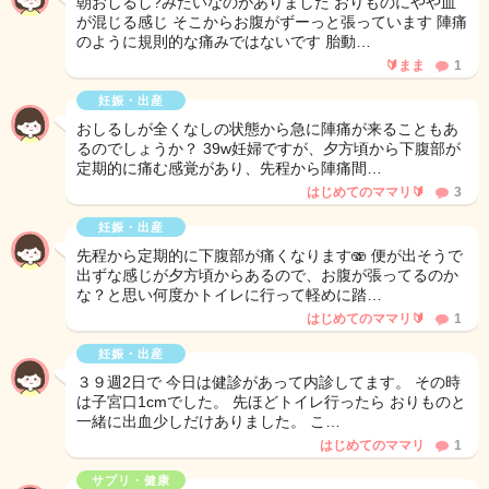
朝おしるし?みたいなのがありました おりものにやや血
が混じる感じ そこからお腹がずーっと張っています 陣痛
のように規則的な痛みではないです 胎動…
🔰まま
1
妊娠・出産
おしるしが全くなしの状態から急に陣痛が来ることもあ
るのでしょうか？ 39w妊婦ですが、夕方頃から下腹部が
定期的に痛む感覚があり、先程から陣痛間…
はじめてのママリ🔰
3
妊娠・出産
先程から定期的に下腹部が痛くなります🫨 便が出そうで
出ずな感じが夕方頃からあるので、お腹が張ってるのか
な？と思い何度かトイレに行って軽めに踏…
はじめてのママリ🔰
1
妊娠・出産
３９週2日で 今日は健診があって内診してます。 その時
は子宮口1cmでした。 先ほどトイレ行ったら おりものと
一緒に出血少しだけありました。 こ…
はじめてのママリ
1
サプリ・健康