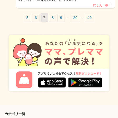
にょん
6
5
6
7
8
9
…
20
…
40
カテゴリ一覧