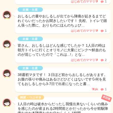
はじめてのママリ🔰
1
妊娠・出産
おしるしの量やおしるしが出てから陣痛が起きるまでど
れぐらいだったかお聞きしたいです！ 先程、トイレで踏
ん張った際に、おりものにほんのちょび…
はじめてのママリ🔰
1
妊娠・出産
皆さん、おしるしはどんな感じでしたか？ 1人目の時は
朝方トイレに行くとオリモノに大量にピンク〜鮮血のも
のが混じっていたので「これは...!」とな…
はじめてのママリ🔰
2
妊娠・出産
38週初マタです！ ３日ほど前からおしるしがあります。
お腹の張りや痛みはあるけどひどくはないです💦何を見
てもおしるしから3-7日で出産になったと書…
🔰pk
1
未回答
雑談・つぶやき
1人目の時は破水からだったし我慢出来ないくらいの痛み
を感じたのが産まれる2時間前とかだったから今が前駆陣