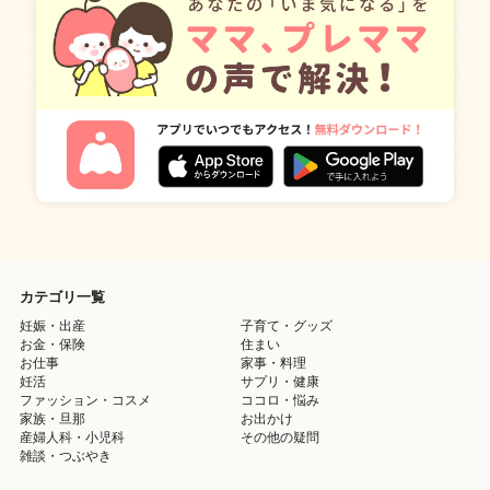
カテゴリ一覧
妊娠・出産
子育て・グッズ
お金・保険
住まい
お仕事
家事・料理
妊活
サプリ・健康
ファッション・コスメ
ココロ・悩み
家族・旦那
お出かけ
産婦人科・小児科
その他の疑問
雑談・つぶやき