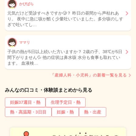
かぴばら
元気だけど受診すべきですか🥲？ 昨日の昼間から声枯れあ
り。 夜中に急に咳が酷く少量吐いていました。多分咳のしす
ぎで吐いてし…
ママリ
子供の熱が5日以上続いた方いますか？ 2歳の子、38℃が5日
間下がりません💦 他の症状は鼻水咳 水分も食事も取れてい
ます。 血液検…
「産婦人科・小児科」の新着一覧を見る
みんなの口コミ・体験談まとめから見る
妊娠37週目・熱
生理予定日・熱
熱・高温期・3日目
妊娠・熱
熱・出産