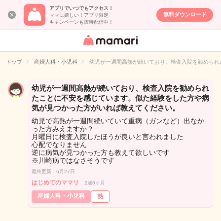
アプリでいつでもアクセス！
無料ダウンロード
ママに嬉しい！アプリ限定
キャンペーンも随時配信中！
女性専用匿名QA
アプリ・情報サ
トップ
産婦人科・小児科
幼児が一週間高熱が続いており、検査入院を勧められ
イト
幼児が一週間高熱が続いており、検査入院を勧められ
たことに不安を感じています。似た経験をした方や病
気が見つかった方がいれば教えてください。
幼児で高熱が一週間続いていて重病（ガンなど）出なか
った方みえますか？
月曜日に検査入院したほうが良いと言われました
心配でなりません
逆に病気が見つかった方も教えて欲しいです
※川崎病ではなさそうです
最終更新：6月27日
はじめてのママリ
2歳8ヶ月
産婦人科・小児科
熱