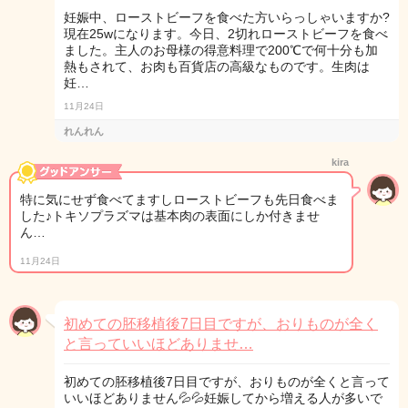
妊娠中、ローストビーフを食べた方いらっしゃいますか?
現在25wになります。今日、2切れローストビーフを食べ
ました。主人のお母様の得意料理で200℃で何十分も加
熱もされて、お肉も百貨店の高級なものです。生肉は
妊…
11月24日
れんれん
kira
特に気にせず食べてますしローストビーフも先日食べま
した♪トキソプラズマは基本肉の表面にしか付きませ
ん…
11月24日
初めての胚移植後7日目ですが、おりものが全く
と言っていいほどありませ…
初めての胚移植後7日目ですが、おりものが全くと言って
いいほどありません💦💦妊娠してから増える人が多いで