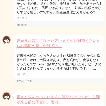
かないほど低いです。先週、排卵日で今、熱を測ったら3
7度ありました。風邪ではありません。妊娠の兆候とかな
らすごく嬉しいのですが。笑産後生理は先月が初めて…
11月29日
mochica
妊娠性水腎症になった方いますか?3日前くらいか
ら右脇腹〜腰にかけての…
妊娠性水腎症になった方いますか?3日前くらいから右脇
腹〜腰にかけての激痛があり、夜も眠れず、食欲もなく
ぐったりです(´-ω-｀)痛すぎて何度か吐いたり、ピークの
ときは泣き叫んでしまったりするほど痛いです、、…
8月15日
おちょこもも
福さん式をやっている方に質問なのですが、生理
が来る前の子宮口、膣内…