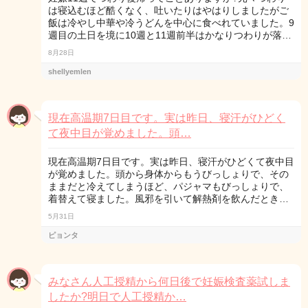
は寝込むほど酷くなく、吐いたりはやはりしましたがご
飯は冷やし中華や冷うどんを中心に食べれていました。9
週目の土日を境に10週と11週前半はかなりつわりが落…
8月28日
shellyemlen
現在高温期7日目です。実は昨日、寝汗がひどく
て夜中目が覚めました。頭…
現在高温期7日目です。実は昨日、寝汗がひどくて夜中目
が覚めました。頭から身体からもうびっしょりで、その
ままだと冷えてしまうほど、パジャマもびっしょりで、
着替えて寝ました。風邪を引いて解熱剤を飲んだとき…
5月31日
ピョンタ
みなさん人工授精から何日後で妊娠検査薬試しま
したか?明日で人工授精か…