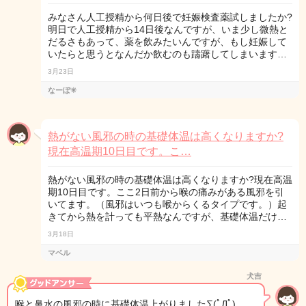
みなさん人工授精から何日後で妊娠検査薬試しましたか?
明日で人工授精から14日後なんですが、いま少し微熱と
だるさもあって、薬を飲みたいんですが、もし妊娠して
いたらと思うとなんだか飲むのも躊躇してしまいます…
3月23日
なーぽ✳︎
熱がない風邪の時の基礎体温は高くなりますか?
現在高温期10日目です。こ…
熱がない風邪の時の基礎体温は高くなりますか?現在高温
期10日目です。ここ2日前から喉の痛みがある風邪を引
いてます。（風邪はいつも喉からくるタイプです。）起
きてから熱を計っても平熱なんですが、基礎体温だけ…
3月18日
マベル
犬吉
喉と鼻水の風邪の時に基礎体温上がりました∑(ﾟДﾟ)