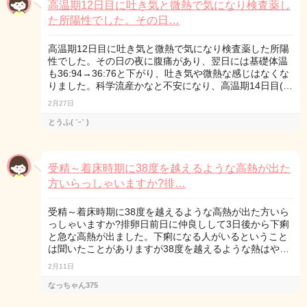
高温期12日目に吐き気と微熱で気になり検査薬し
た所陽性でした。その日…
高温期12日目に吐き気と微熱で気になり検査薬した所陽
性でした。その日の夜に腹痛があり、翌日には基礎体温
も36:94→36:76と下がり、吐き気や微熱な感じはなくな
りました。科学流産かなと不安になり、高温期14日目(…
2月27日
とうふ( ˊᵕˋ )
受精～着床時期に38度を越えるような高熱が出た
方いらっしゃいますか?排…
受精～着床時期に38度を越えるような高熱が出た方いら
っしゃいますか?排卵日前日に仲良しして3日後から下痢
と急な高熱が出ました。下痢になる人がいるということ
は聞いたことがありますが38度を越えるような熱はや…
2月11日
なっちゃん375