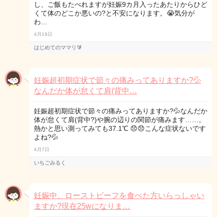
し、ご飯もたべれますが妊娠9カ月入ったあたりからひど
くて体のどこか悪いの?と不安になります。😭気分が
わ…
4月19日
はじめてのママリ🔰
妊娠超初期症状で節々の痛みってありますか?💦
なんだか体が怠くて肩(背中…
妊娠超初期症状で節々の痛みってありますか?💦なんだか
体が怠くて肩(背中?)や腕の辺りの関節が痛みます……。
熱かと思い測ってみても37.1℃ 😞😞こんな症状ないです
よね?💦
4月7日
いちごみるく
妊娠中、ローストビーフを食べた方いらっしゃい
ますか?現在25wになりま…