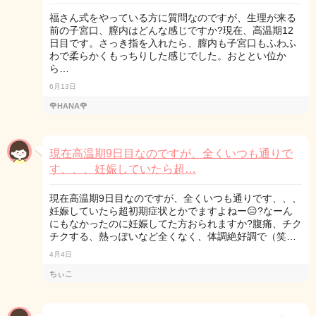
福さん式をやっている方に質問なのですが、生理が来る
前の子宮口、膣内はどんな感じですか?現在、高温期12
日目です。さっき指を入れたら、膣内も子宮口もふわふ
わで柔らかくもっちりした感じでした。おととい位か
ら…
6月13日
🌹HANA🌹
現在高温期9日目なのですが、全くいつも通りで
す、、、妊娠していたら超…
現在高温期9日目なのですが、全くいつも通りです、、、
妊娠していたら超初期症状とかでますよねー😑?なーん
にもなかったのに妊娠してた方おられますか?腹痛、チク
チクする、熱っぽいなど全くなく、体調絶好調で（笑…
4月4日
ちぃこ