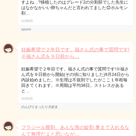
すよね…?移植したのはグレード2の分割胚でした先生に
はなかなかいい卵ちゃんだと言われてました😊ホルモン
剤…
11月8日
ayumi
妊娠希望で２年目です。福さん式の事で質問です!
※福さん式を９日前から…
妊娠希望で２年目です。福さん式の事で質問です!※福さ
ん式を９日前から開始(その頃に知りました)9月24日から
内診始めました。※生理は不規則でしたがここ１年程毎
回きてくれます。※周期は平均38日。ストレスがある
と…
10月3日
のんびりまったり大好き
フラジール膣剤、あんな形の錠剤 奥まで入れるな
んて無理だよと思いなが…