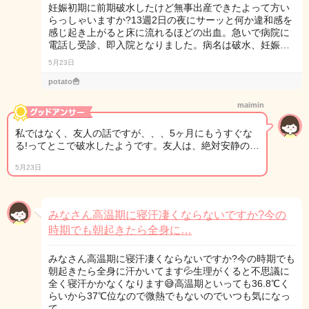
妊娠初期に前期破水したけど無事出産できたよって方い
らっしゃいますか?13週2日の夜にサーッと何か違和感を
感じ起き上がると床に流れるほどの出血。急いで病院に
電話し受診、即入院となりました。病名は破水、妊娠…
5月23日
potato🍟
maimin
私ではなく、友人の話ですが、、、5ヶ月にもうすぐな
る!ってとこで破水したようです。友人は、絶対安静の…
5月23日
みなさん高温期に寝汗凄くならないですか?今の
時期でも朝起きたら全身に…
みなさん高温期に寝汗凄くならないですか?今の時期でも
朝起きたら全身に汗かいてます💦生理がくると不思議に
全く寝汗かかなくなります😅高温期といっても36.8℃く
らいから37℃位なので微熱でもないのでいつも気になっ
て…