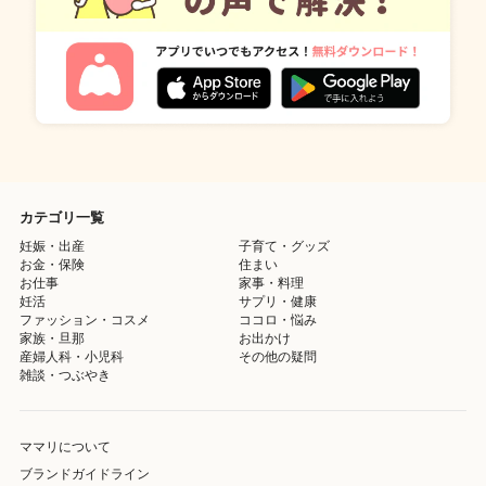
カテゴリ一覧
妊娠・出産
子育て・グッズ
お金・保険
住まい
お仕事
家事・料理
妊活
サプリ・健康
ファッション・コスメ
ココロ・悩み
家族・旦那
お出かけ
産婦人科・小児科
その他の疑問
雑談・つぶやき
ママリについて
ブランドガイドライン