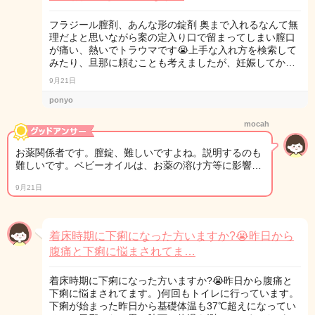
フラジール膣剤、あんな形の錠剤 奥まで入れるなんて無
理だよと思いながら案の定入り口で留まってしまい膣口
が痛い、熱いでトラウマです😭上手な入れ方を検索して
みたり、旦那に頼むことも考えましたが、妊娠してか…
9月21日
ponyo
mocah
お薬関係者です。膣錠、難しいですよね。説明するのも
難しいです。ベビーオイルは、お薬の溶け方等に影響…
9月21日
着床時期に下痢になった方いますか?😭昨日から
腹痛と下痢に悩まされてま…
着床時期に下痢になった方いますか?😭昨日から腹痛と
下痢に悩まされてます。)何回もトイレに行っています。
下痢が始まった昨日から基礎体温も37℃超えになってい