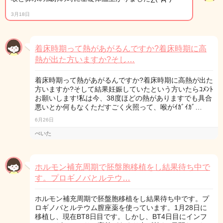
3月18日
着床時期って熱があがるんですか?着床時期に高
熱が出た方いますか?そし…
着床時期って熱があがるんですか?着床時期に高熱が出た
方いますか?そして結果妊娠していたという方いたらｺﾒﾝﾄ
お願いします!私は今、38度ほどの熱がありますでも具合
悪いとか何もなくただすごく火照って、喉がｲｶﾞｲｶﾞ…
6月26日
ぺいた
ホルモン補充周期で胚盤胞移植をし結果待ち中で
す。プロギノバとルテウ…
ホルモン補充周期で胚盤胞移植をし結果待ち中です。プ
ロギノバとルテウム膣座薬を使っています。1月28日に
移植し、現在BT8日目です。しかし、BT4日目にインフ