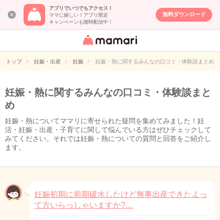
アプリでいつでもアクセス！
無料ダウンロード
ママに嬉しい！アプリ限定
キャンペーンも随時配信中！
女性専用匿名QA
アプリ・情報サ
トップ
妊娠・出産
妊娠
妊娠・熱に関するみんなの口コミ・体験談まとめ
イト
妊娠・熱に関するみんなの口コミ・体験談まと
め
妊娠・熱についてママリに寄せられた疑問を集めてみました！妊
活・妊娠・出産・子育てに関して悩んでいる方はぜひチェックして
みてください。それでは妊娠・熱についての質問と回答をご紹介し
ます。
妊娠初期に前期破水したけど無事出産できたよっ
て方いらっしゃいますか?…