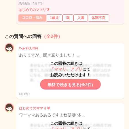
最終更新：6月12日
はじめてのママリ🔰
ココロ・悩み
1歳児
親
入園
体調不良
この質問への回答
（全2件）
ʕ•ᴥ•ʔKᑌᗰᗩ
ありますが、開き直りました！ …
この回答の続きは
「ママリ」アプリ
にて
お読みいただけます！
無料で続きを見る(全2件)
6月12日
はじめてのママリ🔰
ワーママあるあるですよね😢😢 体…
この回答の続きは