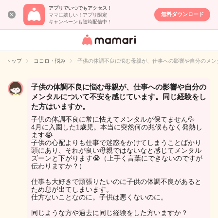
アプリでいつでもアクセス！
無料ダウンロード
ママに嬉しい！アプリ限定
キャンペーンも随時配信中！
女性専用匿名QA
アプリ・情報サ
トップ
ココロ・悩み
子供の体調不良に悩む母親が、仕事への影響や自分のメン
イト
子供の体調不良に悩む母親が、仕事への影響や自分の
メンタルについて不安を感じています。同じ経験をし
た方はいますか。
子供の体調不良に常に怯えてメンタルが保てません💦
4月に入園した1歳児。本当に突然何の兆候もなく発熱し
ます😭
子供の心配よりも仕事で迷惑をかけてしまうことばかり
頭にあり、それが良い母親ではないなと感じてメンタル
ズーンと下がります😭（上手く言葉にできないのですが
伝わりますか？）
仕事も大好きで頑張りたいのに子供の体調不良があると
ため息が出てしまいます。
仕方ないことなのに。子供は悪くないのに。
同じような方や過去に同じ経験をした方いますか？