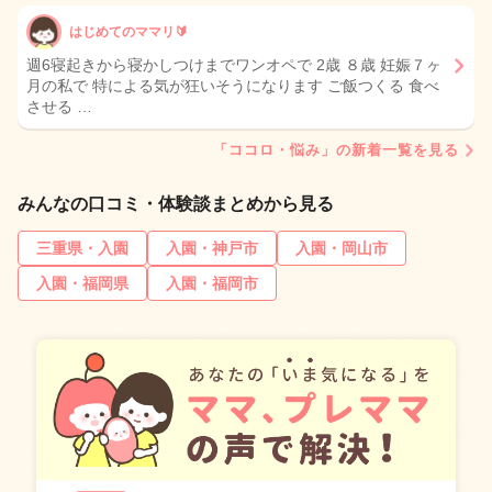
はじめてのママリ🔰
週6寝起きから寝かしつけまでワンオペで 2歳 ８歳 妊娠７ヶ
月の私で 特による気が狂いそうになります ご飯つくる 食べ
させる …
「ココロ・悩み」の新着一覧を見る
みんなの口コミ・体験談まとめから見る
三重県・入園
入園・神戸市
入園・岡山市
入園・福岡県
入園・福岡市