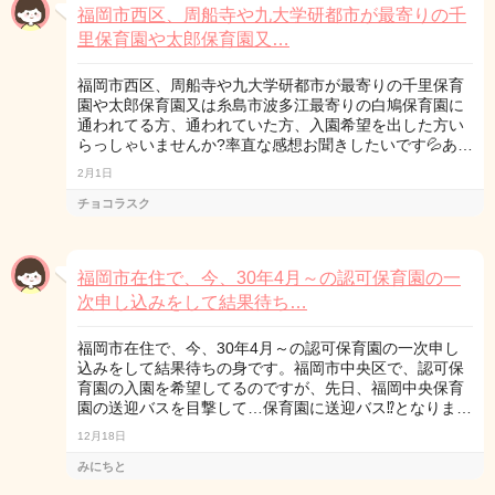
福岡市西区、周船寺や九大学研都市が最寄りの千
里保育園や太郎保育園又…
福岡市西区、周船寺や九大学研都市が最寄りの千里保育
園や太郎保育園又は糸島市波多江最寄りの白鳩保育園に
通われてる方、通われていた方、入園希望を出した方い
らっしゃいませんか?率直な感想お聞きしたいです💦あ…
2月1日
チョコラスク
福岡市在住で、今、30年4月～の認可保育園の一
次申し込みをして結果待ち…
福岡市在住で、今、30年4月～の認可保育園の一次申し
込みをして結果待ちの身です。福岡市中央区で、認可保
育園の入園を希望してるのですが、先日、福岡中央保育
園の送迎バスを目撃して…保育園に送迎バス⁉️となりま…
12月18日
みにちと