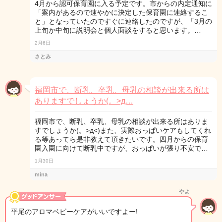
4月から認可保育園に入る予定です。市からの内定通知に
「案内があるので速やかに決定した保育園に連絡するこ
と」となっていたのですぐに連絡したのですが、「3月の
上旬か中旬に説明会と個人面談をすると思います。…
2月6日
さとみ
福岡市で、断乳、卒乳、母乳の相談が出来る所は
ありますでしょうか(。>д…
福岡市で、断乳、卒乳、母乳の相談が出来る所はありま
すでしょうか(。>д<)また、実際おっぱいケアもしてくれ
る等あってら是非教えて頂きたいです。四月からの保育
園入園に向けて断乳中ですが、おっぱいが張り不安で…
1月30日
mina
やよ
平尾のアロマベビーケアがいいですよー!