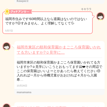
Kewpie☆
キキララ
福岡市住みです!60時間以上なら退園はないのではない
ですか?😖すみません、よく理解してなくて💦
5月7日
福岡市東区の順和保育園かまごころ保育園いかれ
てる方いますか?☺️見学に…
福岡市東区の順和保育園かまごころ保育園いかれてる方
いますか?☺️見学にいこうとおもってます🤗❤️その周辺で
ここの保育園はいいよーとかあったら教えてください😞
入れれば一月から待機児童がおおければ４月から入園
希…
10月26日
manamama