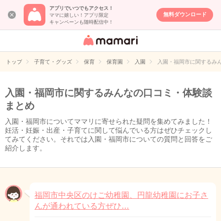
アプリでいつでもアクセス！
無料ダウンロード
ママに嬉しい！アプリ限定
キャンペーンも随時配信中！
女性専用匿名QA
アプリ・情報サ
トップ
子育て・グッズ
保育
保育園
入園
入園・福岡市に関するみ
イト
入園・福岡市に関するみんなの口コミ・体験談
まとめ
入園・福岡市についてママリに寄せられた疑問を集めてみました！
妊活・妊娠・出産・子育てに関して悩んでいる方はぜひチェックし
てみてください。それでは入園・福岡市についての質問と回答をご
紹介します。
福岡市中央区のけご幼稚園、円龍幼稚園にお子さ
んが通われている方ぜひ…