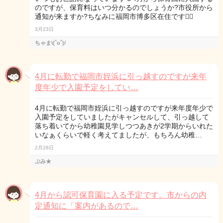
のですが、保育料はいつ分かるのでしょうか?市役所から
通知が来ますか?ちなみに福岡市博多区在住です✋🏻
3月23日
ちゃま\(ˆoˆ)/
4月に転勤で福岡市姪浜に引っ越すのですが来年
度年少で入園予定をしてい…
4月に転勤で福岡市姪浜に引っ越すのですが来年度年少で
入園予定をしていましたがキャンセルして、引っ越して
落ち着いてから幼稚園見学しつつあきが2学期からいれた
いなぁくらいで軽く考えてましたが、もちろん幼稚…
2月28日
ぷみ★
4月から認可保育園に入る予定です。市からの内
定通知に「案内があるので…