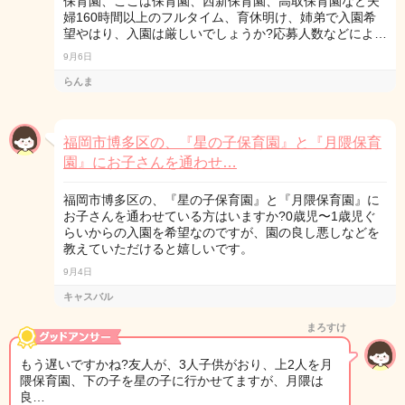
保育園、ここは保育園、西新保育園、高取保育園など夫
婦160時間以上のフルタイム、育休明け、姉弟で入園希
望やはり、入園は厳しいでしょうか?応募人数などによ…
9月6日
らんま
福岡市博多区の、『星の子保育園』と『月隈保育
園』にお子さんを通わせ…
福岡市博多区の、『星の子保育園』と『月隈保育園』に
お子さんを通わせている方はいますか?0歳児〜1歳児ぐ
らいからの入園を希望なのですが、園の良し悪しなどを
教えていただけると嬉しいです。
9月4日
キャスバル
まろすけ
もう遅いですかね?友人が、3人子供がおり、上2人を月
隈保育園、下の子を星の子に行かせてますが、月隈は
良…