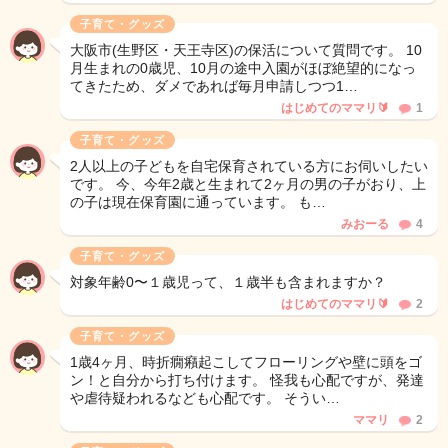
子育て・グッズ
大阪市(生野区・天王寺区)の保活について質問です。 10
月生まれの0歳児、10月の途中入園がほぼ絶望的になっ
てきたため、ダメであれば毎月申請しつつ1…
はじめてのママリ🔰
1
子育て・グッズ
2人以上の子どもを自宅保育されている方にお伺いしたい
です。 今、今年2歳と生まれて2ヶ月の男の子がおり、上
の子は現在保育園に通っています。 も…
みおーる
4
子育て・グッズ
対象年齢0〜１歳児って、１歳半も含まれますか？
はじめてのママリ🔰
2
子育て・グッズ
1歳4ヶ月、時折癇癪起こしてフローリングや壁に頭をゴ
ン！と自分から打ち付けます。 怪我も心配ですが、発達
や虐待疑われるなども心配です。 そうい…
ママリ
2