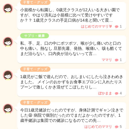
子育て・グッズ
小規模から転園し、0歳児クラスが12人いる大きい園で
すが、やはり洗礼は小規模に比べて受けやすいです
か？？ 1歳児クラスの手足口病が14名と聞いて震…
はじめてのママリ🔰
1
サプリ・健康
私、手、足、口の中にポツポツ、喉が少し痛いのと口の
中も痛い。熱なし 旦那先週、発熱、喉痛い、咳も酷くて
まだ治らない、口内炎が治らないって言…
ママリ
1
子育て・グッズ
1歳児がご飯で遊んだので、おしまいにしたら泣きわめき
ました。 メインのおかずをお食事エプロンに入れたりス
プーンで激しくかき混ぜてこぼしたりし…
ぽかまま
4
子育て・グッズ
今日1歳児健診だったのですが、身体計測でギャン泣きで
した😫 病院で個別だったのでまだよかったのですが、1
歳半健診は集団での健診になるのでこの先…
はじめてのママリ
5