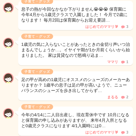
子育て・グッズ
息子の熱が今回なかなか下がりません😭😭😭 保育園に
今年4月から1歳児クラスで入園しました！ 今月で2歳に
なります！ 毎月2回は保育園からお迎え要請…
はじめてのママリ🔰
3
子育て・グッズ
1歳児の気に入らないことがあったときの金切り声いつ治
まるんでしょうか…。イヤイヤ期が1か月前くらいから始
まりました。 家は賃貸なので怒鳴り込ま…
ママリ
1
子育て・グッズ
足の甲が高めの1歳児にオススメのシューズのメーカーあ
りますか？ 1歳半の息子は足の甲が高いようで、ニュー
バランスのシューズを歩き出してからず…
まるる
2
子育て・グッズ
今年の4/14に二人目出産し、現在育休中です 10月になる
と保育園の申し込みがありますが、 来年4月入所となる
と0歳児クラスになります 4/1入園時には0…
はじめてのママリ🔰
3