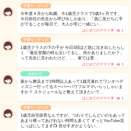
子育て・グッズ
今年度４月から転園、今1歳児クラスで2歳3ヶ月です。
今日担任の先生から呼び出しがあり、「急に友だちに手
がでることが毎日で、大人が常に一緒にい…
はじめてのママリ🔰
1
子育て・グッズ
1歳児クラスの下の子が 今日3回ほど急に泣き出したらし
く 「最近登園の時も泣いてるし、何かありましたか？」
って先生に言われたけど、、、家では普…
はじめてのママリ🔰
1
お出かけ
家から舞浜まで1時間以上あって1歳児連れてワンオペデ
ィズニー行ってるスーパーパワフルママいらっしゃいま
すか？ スケジュールなど教えて頂きたいで…
はじめてのママリ🔰
1
子育て・グッズ
1歳児自宅保育なんですが、つわりでしんどいのもあって
あまり構ってあげれない時間も多くて ずっとYouTube流
しっぱにしてます📺 見せすぎがよくない…