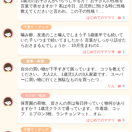
1歳児のお子さんがいらっしゃる方！ お子さんの性格を
言葉で表せますか？ 私は今日、託児所に預ける時に性格
教えてくださいと言われ、この子の性格！…
はじめてのママリ
3
子育て・グッズ
噛み癖、友達のこと噛んでしまう子 1歳後半でも続いて
いた子 いつまで続いてましたか💧 言葉がしっかり話せた
らおさまるんでしょうか… 10月生まれの1…
はじめてのママリ🔰
1
家事・料理
自分の買い物が下手すぎて困っています。 コツを教えて
ください。 大人2人、1歳児1人の3人家庭です。 スーパ
ーに買い物に行くと無駄なものを買ったつ…
りん
4
ココロ・悩み
保育園の荷物。 皆さんの所は毎日持っていく物何があり
ますか？ 1歳児クラスで通っています。 巾着袋、コッ
プ、エプロン3枚、ランチョンマット、オム…
はじめてのママリ
5
子育て・グッズ