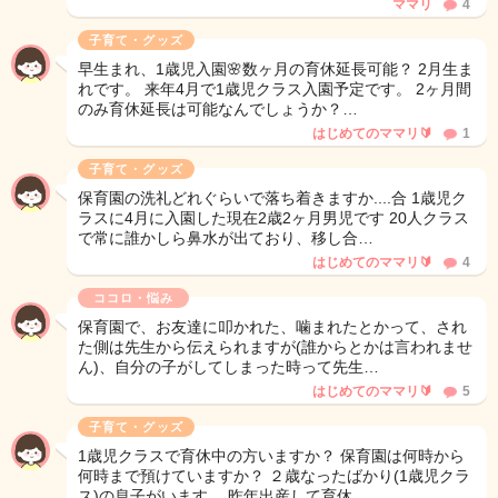
ママリ
4
子育て・グッズ
早生まれ、1歳児入園🌸数ヶ月の育休延長可能？ 2月生ま
れです。 来年4月で1歳児クラス入園予定です。 2ヶ月間
のみ育休延長は可能なんでしょうか？…
はじめてのママリ🔰
1
子育て・グッズ
保育園の洗礼どれぐらいで落ち着きますか....合 1歳児ク
ラスに4月に入園した現在2歳2ヶ月男児です 20人クラス
で常に誰かしら鼻水が出ており、移し合…
はじめてのママリ🔰
4
ココロ・悩み
保育園で、お友達に叩かれた、噛まれたとかって、され
た側は先生から伝えられますが(誰からとかは言われませ
ん)、自分の子がしてしまった時って先生…
はじめてのママリ🔰
5
子育て・グッズ
1歳児クラスで育休中の方いますか？ 保育園は何時から
何時まで預けていますか？ ２歳なったばかり(1歳児クラ
ス)の息子がいます。 昨年出産して育休…