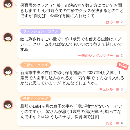
保育園のクラス（年齢）の決め方？数え方についてお聞
きします！ 4／1時点での年齢でクラスが決まるとのこと
ですが 例えば、今年保育園に入れたくて…
はる
2
ファッション・コスメ
蚊に刺されすごい量です💦 1歳児でも使える虫除けスプ
レー、クリームあればなんでもいいので教えて欲しいで
す🙏
一児のシングルマザー
2
未回答
子育て・グッズ
新潟市中央区在住で認可保育施設に 2027年4月入園、1
歳児で入園申し込みされる方、 丙午年で すんなり入れる
かなと思っていますが どんなでしょうか…
キュレル
0
子育て・グッズ
旦那が1歳4ヶ月の息子の事を「我が強すぎない？」とい
うのですが、 皆さんが思う1歳児の我が強い行動ってな
んですか？☺️😅 うちの子は、保育園では割…
おと
4