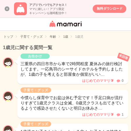
アプリでいつでもアクセス！
無料ダウンロード
ママに嬉しい！アプリ限定
キャンペーンも随時配信中！
女性専用匿名QA
アプリ・情報サ
トップ
子育て・グッズ
年齢
1歳
1歳児
イト
1歳児に関する質問一覧
未回答
お出かけ
三重県の四日市市から車で2時間程度 夏休みの旅行検討
してます。一応鳥羽のシーサイドホテルを予約しました
が、1歳の子を考えると部屋食か個室がいい…
はじめてのママリ🔰
0
子育て・グッズ
今慣らし保育中でお盆は休む予定です！手足口病が流行
りすぎて1歳児クラスは全滅、0歳児クラスも出てきてい
るようで感染させたくないと明日お休みさ…
はじめてのママリ🔰
1
子育て・グッズ