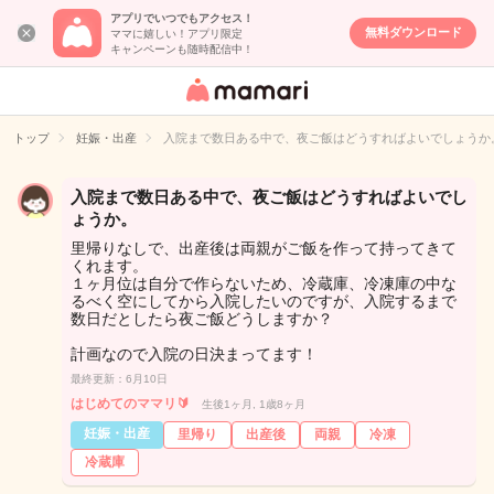
アプリでいつでもアクセス！
無料ダウンロード
ママに嬉しい！アプリ限定
キャンペーンも随時配信中！
女性専用匿名QA
アプリ・情報サ
トップ
妊娠・出産
入院まで数日ある中で、夜ご飯はどうすればよいでしょうか
イト
入院まで数日ある中で、夜ご飯はどうすればよいでし
ょうか。
里帰りなしで、出産後は両親がご飯を作って持ってきて
くれます。
１ヶ月位は自分で作らないため、冷蔵庫、冷凍庫の中な
るべく空にしてから入院したいのですが、入院するまで
数日だとしたら夜ご飯どうしますか？
計画なので入院の日決まってます！
最終更新：6月10日
はじめてのママリ🔰
生後1ヶ月, 1歳8ヶ月
妊娠・出産
里帰り
出産後
両親
冷凍
冷蔵庫