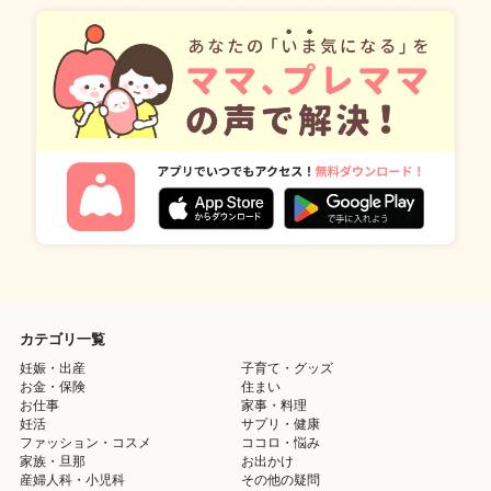
カテゴリ一覧
妊娠・出産
子育て・グッズ
お金・保険
住まい
お仕事
家事・料理
妊活
サプリ・健康
ファッション・コスメ
ココロ・悩み
家族・旦那
お出かけ
産婦人科・小児科
その他の疑問