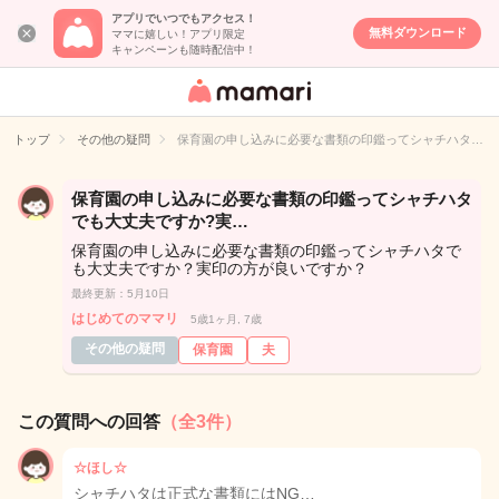
アプリでいつでもアクセス！
無料ダウンロード
ママに嬉しい！アプリ限定
キャンペーンも随時配信中！
女性専用匿名QA
アプリ・情報サ
トップ
その他の疑問
保育園の申し込みに必要な書類の印鑑ってシャチハタ…
イト
保育園の申し込みに必要な書類の印鑑ってシャチハタ
でも大丈夫ですか?実…
保育園の申し込みに必要な書類の印鑑ってシャチハタで
も大丈夫ですか？実印の方が良いですか？
最終更新：5月10日
はじめてのママリ
5歳1ヶ月, 7歳
その他の疑問
保育園
夫
この質問への回答
（全3件）
☆ほし☆
シャチハタは正式な書類にはNG…