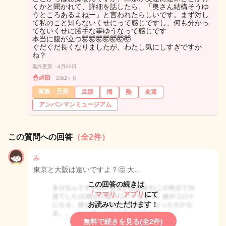
くかと聞かれて、詳細を話したら、「奥さん結構そうゆ
うところあるよねー」と言われたらしいです。まず対し
て私のこと知らないくせにって感じですし、何も分かっ
てないくせに勝手な事ゆうなって感じです
本当に腹が立つ🤯🤯🤯🤯🤯🤯🤯
ぐだぐだ長くなりましたが、わたし気にしすぎですか
ね？
最終更新：4月29日
🐣👶🏻
2歳2ヶ月
家族・旦那
旦那
海
熱
友達
アンパンマンミュージアム
この質問への回答
（全2件）
み
東京と大阪は遠いですよ？🤔 大…
この回答の続きは
「ママリ」アプリ
にて
お読みいただけます！
無料で続きを見る(全2件)