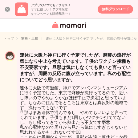
アプリでいつでもアクセス！
無料ダウンロード
ママに嬉しい！アプリ限定
キャンペーンも随時配信中！
女性専用匿名QA
アプリ・情報サ
トップ
家族・旦那
連休に大阪と神戸に行く予定でしたが、麻疹の流行が気にな
イト
連休に大阪と神戸に行く予定でしたが、麻疹の流行が
気になり中止を考えています。子供のワクチン接種も
不安要素です。旦那は気にしなくても良いと言ってい
ますが、周囲の反応に腹が立っています。私の心配性
についてどう思いますか。
連休に大阪で海遊館、神戸でアンパンマンミュージアム
に行く予定でした。東京で麻疹が流行ってるので、近い
し怖いのでやめようかな(ほぼ中止で決定)と思っていま
す。ちなみに住んでるところは東京とは真反対の地域で
す 流行ってもないです
旦那はまあ連休で混んでるし、やめてもいいよと言って
くれています。子供もまだ1回しかワクチン打ててない
し、もし帰ってきてから熱出たら不安です🤯🤯
私が心配性なので周りから見たら気にしすぎじゃないと
思われてるかもしれないです🫩🫩
ここからは愚痴なんですが、旦那が友達に連休どこか行