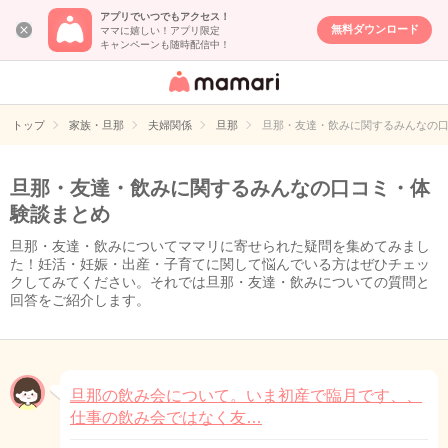
アプリでいつでもアクセス！
無料ダウンロード
ママに嬉しい！アプリ限定
キャンペーンも随時配信中！
女性専用匿名QA
アプリ・情報サ
トップ
家族・旦那
夫婦関係
旦那
旦那・友達・飲みに関するみんなの
イト
旦那・友達・飲みに関するみんなの口コミ・体
験談まとめ
旦那・友達・飲みについてママリに寄せられた疑問を集めてみまし
た！妊活・妊娠・出産・子育てに関して悩んでいる方はぜひチェッ
クしてみてください。それでは旦那・友達・飲みについての質問と
回答をご紹介します。
旦那の飲み会について。いま初産で臨月です、、
仕事の飲み会ではなく友…