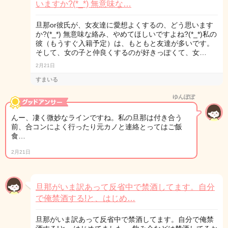
いますか?(*_*) 無意味な…
旦那or彼氏が、女友達に愛想よくするの、どう思います
か?(*_*) 無意味な絡み、やめてほしいですよね?(*_*)私の
彼（もうすぐ入籍予定）は、もともと友達が多いです。
そして、女の子と仲良くするのが好きっぽくて、女…
2月21日
すまいる
ゆんぽぽ
んー、凄く微妙なラインですね。私の旦那は付き合う
前、合コンによく行ったり元カノと連絡とってはご飯
食…
2月21日
旦那がいま訳あって反省中で禁酒してます。自分
で俺禁酒する!と、はじめ…
旦那がいま訳あって反省中で禁酒してます。自分で俺禁