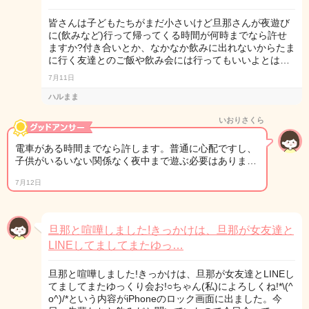
皆さんは子どもたちがまだ小さいけど旦那さんが夜遊び
に(飲みなど)行って帰ってくる時間が何時までなら許せ
ますか?付き合いとか、なかなか飲みに出れないからたま
に行く友達とのご飯や飲み会には行ってもいいよとは…
7月11日
ハルまま
いおりさくら
電車がある時間までなら許します。普通に心配ですし、
子供がいるいない関係なく夜中まで遊ぶ必要はありま…
7月12日
旦那と喧嘩しました!きっかけは、旦那が女友達と
LINEしてましてまたゆっ…
旦那と喧嘩しました!きっかけは、旦那が女友達とLINEし
てましてまたゆっくり会お!○ちゃん(私)によろしくね!*\(^
o^)/*という内容がiPhoneのロック画面に出ました。今