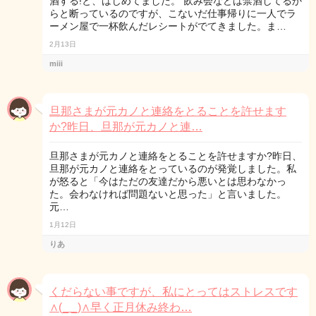
酒する!と、はじめてました。 飲み会などは禁酒してるか
らと断っているのですが、こないだ仕事帰りに一人でラ
ーメン屋で一杯飲んだレシートがでてきました。ま…
2月13日
miii
旦那さまが元カノと連絡をとることを許せます
か?昨日、旦那が元カノと連…
旦那さまが元カノと連絡をとることを許せますか?昨日、
旦那が元カノと連絡をとっているのが発覚しました。私
が怒ると「今はただの友達だから悪いとは思わなかっ
た。会わなければ問題ないと思った」と言いました。
元…
1月12日
りあ
くだらない事ですが、私にとってはストレスです
∧(_ _)∧早く正月休み終わ…