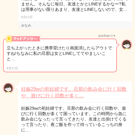
ません。そんなに毎日、友達とかとLINEするかなー?私
は用事がない限りあまり、友達とLINEしないので、女…
6月17日
みなみ
yuchan☺︎︎♥︎
立ち上がったときに携帯背けたり画面消したらアウトで
すね!ちなみに私の旦那は女とLINEしててやましいこ
と…
6月17日
妊娠29wの初妊婦です。旦那の飲み会に行く回数
や、遊びに行く回数が多く…
妊娠29wの初妊婦です。旦那の飲み会に行く回数や、遊
びに行く回数が多くて困っています。この時間から急に
飲み会になったって言ってきたり、友達と出掛けてくる
って言ったり、夜ご飯を作って待っているこっちの身
に…