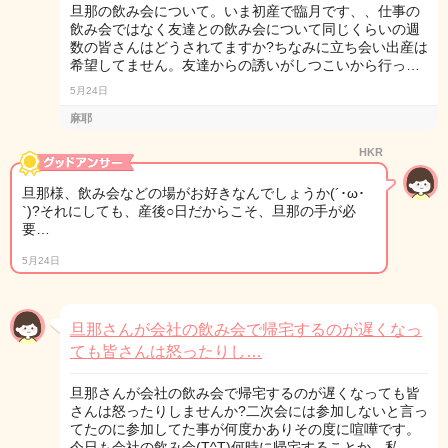
旦那の飲み会について。いま初産で臨月です、、仕事の
飲み会ではなく友達との飲み会について同じくらいの週
数の皆さんはどうされてますか?ちなみに立ち会い出産は
希望してません。友達からの誘いがしつこいから行っ…
5月24日
麻耶
HKR
旦那様、飲み会などの場がお好きなんでしょうか(´･ω･
`)?それにしても、産後○日だからこそ、旦那の手が必
要…
5月24日
旦那さんが会社の飲み会で帰宅するのが遅くなっ
ても皆さんは怒ったりし…
旦那さんが会社の飲み会で帰宅するのが遅くなっても皆
さんは怒ったりしませんか?二次会には参加しないと言っ
てたのに参加してた事が何度かありその度に喧嘩です。
今日も会社の飲み会(T^T)何時に帰宅することか。私…