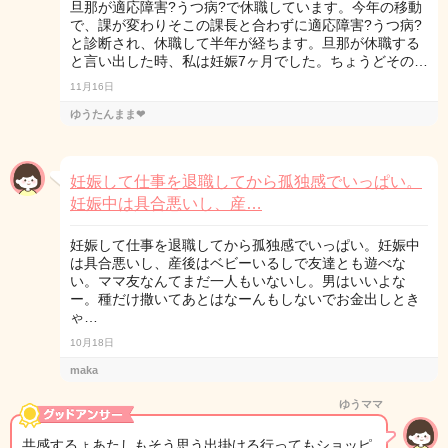
旦那が適応障害?うつ病?で休職しています。今年の移動
で、課が変わりそこの課長と合わずに適応障害?うつ病?
と診断され、休職して半年が経ちます。旦那が休職する
と言い出した時、私は妊娠7ヶ月でした。ちょうどその…
11月16日
ゆうたんまま❤︎
妊娠して仕事を退職してから孤独感でいっぱい。
妊娠中は具合悪いし、産…
妊娠して仕事を退職してから孤独感でいっぱい。妊娠中
は具合悪いし、産後はベビーいるしで友達とも遊べな
い。ママ友なんてまだ一人もいないし。男はいいよな
ー。種だけ撒いてあとはなーんもしないでお金出しとき
ゃ…
10月18日
maka
ゆうママ
共感するょあたしもそう思う出掛ける行ってもショッピ