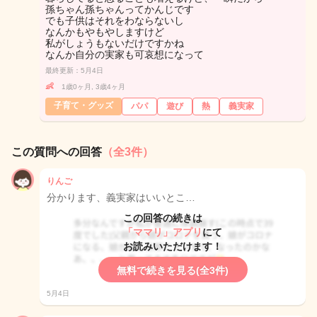
孫ちゃん孫ちゃんってかんじです
でも子供はそれをわならないし
なんかもやもやしますけど
私がしょうもないだけですかね
なんか自分の実家も可哀想になって
最終更新：5月4日
👶
1歳0ヶ月, 3歳4ヶ月
子育て・グッズ
パパ
遊び
熱
義実家
この質問への回答
（全3件）
りんご
分かります、義実家はいいとこ…
この回答の続きは
「ママリ」アプリ
にて
お読みいただけます！
無料で続きを見る(全3件)
5月4日