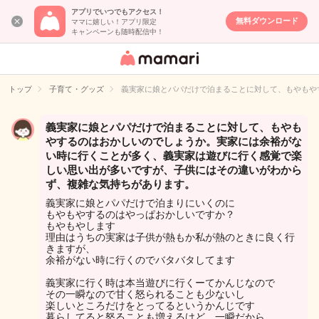
アプリでいつでもアクセス！
無料ダウンロード
ママに嬉しい！アプリ限定
キャンペーンも随時配信中！
女性専用匿名QA
アプリ・情報サ
トップ
子育て・グッズ
義実家に娘とパパだけで泊まることに対して、もやもや
イト
義実家に娘とパパだけで泊まることに対して、もやも
やするのはおかしいのでしょうか。実家には余裕がな
い時に行くことが多く、義実家は遊びに行く感覚で楽
しい思い出が多いですが、子供にはその違いがわから
ず、複雑な気持ちがあります。
義実家に娘とパパだけで泊まりにいくのに
もやもやするのはやっぱおかしいですか？
もやもやします
理由はうちの実家は子供が熱もか私が熱のときに良く行
きますが、
余裕がない時に行くのでバタバタしてます
義実家に行く時は本当遊びに行くーてかんじなので
その一瞬なので甘く怒られることも少ないし
楽しいところだけをとってるというかんじです
暮らしてると怒ることも増えるけど、一瞬だから