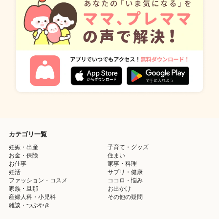
カテゴリ一覧
妊娠・出産
子育て・グッズ
お金・保険
住まい
お仕事
家事・料理
妊活
サプリ・健康
ファッション・コスメ
ココロ・悩み
家族・旦那
お出かけ
産婦人科・小児科
その他の疑問
雑談・つぶやき