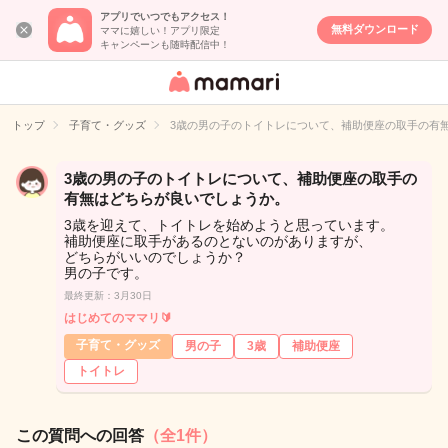
アプリでいつでもアクセス！
無料ダウンロード
ママに嬉しい！アプリ限定
キャンペーンも随時配信中！
女性専用匿名QA
アプリ・情報サ
トップ
子育て・グッズ
3歳の男の子のトイトレについて、補助便座の取手の有
イト
3歳の男の子のトイトレについて、補助便座の取手の
有無はどちらが良いでしょうか。
3歳を迎えて、トイトレを始めようと思っています。
補助便座に取手があるのとないのがありますが、
どちらがいいのでしょうか？
男の子です。
最終更新：3月30日
はじめてのママリ🔰
子育て・グッズ
男の子
3歳
補助便座
トイトレ
この質問への回答
（全1件）