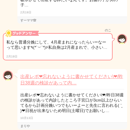
子…
2月19日
すーママ🙊
のこ
私なら普通分娩にして、4月産まれになったらいーなー
って思います٩(*´︶`*)۶私自身は2月産まれで、小さい…
2月19日
出産レポ❤忘れないように書かせてください\❤︎/昨
日38週の検診があって内…
出産レポ❤忘れないように書かせてください\❤︎/昨日38週
の検診があって内診したところ子宮口が3cm以上ひらい
てるから計画分娩いつでもいーよーと先生に言われる( ¨̮
)︎︎❤︎︎日祝が出来ないため明日(土曜日)でお願いし…
10月13日
まりや