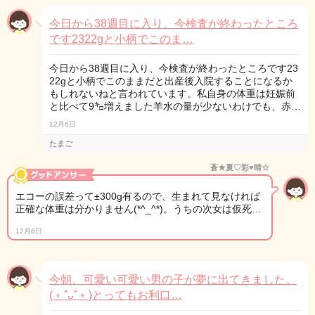
今日から38週目に入り、今検査が終わったところ
です2322gと小柄でこのま…
今日から38週目に入り、今検査が終わったところです23
22gと小柄でこのままだと出産後入院することになるか
もしれないねと言われています。私自身の体重は妊娠前
と比べて9㌔増えました羊水の量が少ないわけでも、赤…
12月6日
たまご
蒼★夏♡彩♥晴☆
エコーの誤差って±300g有るので、生まれて見なければ
正確な体重は分かりません(*^_^*)。うちの次女は仮死…
12月6日
今朝、可愛い可愛い男の子が夢に出てきました。
(﹡ˆᴗˆ﹡)とってもお利口…