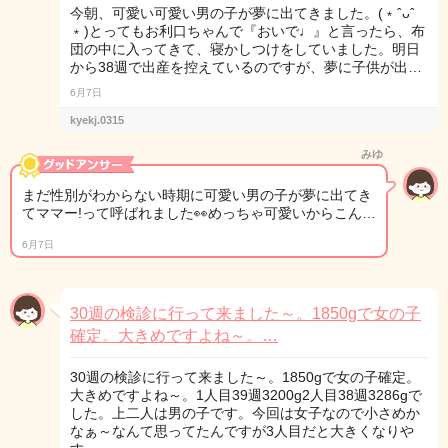
今朝、可愛い可愛い男の子が夢に出てきました。(﹡ˆᴗˆ
﹡)とってもお利口ちゃんで『おいで♩』と言ったら、布
団の中に入ってきて、寝かしつけをしていました。明日
から38週で出産を控えているのですが、夢に子供が出…
6月7日
kyekj.0315
みゆ
まだ性別がわからない時期に可愛い男の子が夢に出てき
てママー!って呼ばれました👀めっちゃ可愛いからこん…
6月7日
30週の検診に行って来ました～。1850gで女の子
確定。大きめですよね～。…
30週の検診に行って来ました～。1850gで女の子確定。
大きめですよね～。1人目39週3200g2人目38週3286gで
した。上二人は男の子です。今回は女子なので小さめか
なぁ～なんて思ってたんですが3人目だと大きくなりや