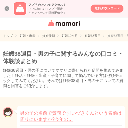
アプリでいつでもアクセス！
無料ダウンロード
ママに嬉しい！アプリ限定
キャンペーンも随時配信中！
女性専用匿名QA
アプリ・情報サ
トップ
妊娠・出産
妊娠後期
妊娠10ヶ月
妊娠38週目
妊娠38週目
イト
妊娠38週目・男の子に関するみんなの口コミ・
体験談まとめ
妊娠38週目・男の子についてママリに寄せられた疑問を集めてみま
した！妊活・妊娠・出産・子育てに関して悩んでいる方はぜひチェ
ックしてみてください。それでは妊娠38週目・男の子についての質
問と回答をご紹介します。
男の子の名前で質問です!いづきくんという名前は
周りにいますか?今年の…