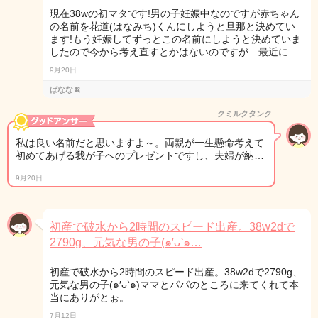
現在38wの初マタです!男の子妊娠中なのですが赤ちゃん
の名前を花道(はなみち)くんにしようと旦那と決めてい
ます!もう妊娠してずっとこの名前にしようと決めていま
したので今から考え直すとかはないのですが…最近に…
9月20日
ばなな🍌
クミルクタンク
私は良い名前だと思いますよ～。両親が一生懸命考えて
初めてあげる我が子へのプレゼントですし、夫婦が納…
9月20日
初産で破水から2時間のスピード出産。38w2dで
2790g、元気な男の子(๑′ᴗ‵๑…
初産で破水から2時間のスピード出産。38w2dで2790g、
元気な男の子(๑′ᴗ‵๑)ママとパパのところに来てくれて本
当にありがとぉ。
7月12日