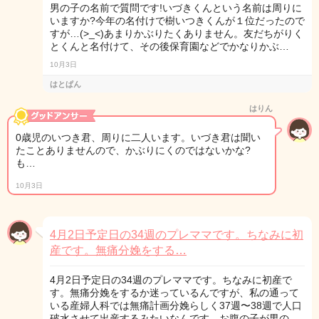
男の子の名前で質問です!いづきくんという名前は周りに
いますか?今年の名付けで樹いつきくんが１位だったので
すが…(>_<)あまりかぶりたくありません。友だちがりく
とくんと名付けて、その後保育園などでかなりかぶ…
10月3日
はとぱん
はりん
0歳児のいつき君、周りに二人います。いづき君は聞い
たことありませんので、かぶりにくのではないかな?
も…
10月3日
4月2日予定日の34週のプレママです。ちなみに初
産です。無痛分娩をする…
4月2日予定日の34週のプレママです。ちなみに初産で
す。無痛分娩をするか迷っているんですが、私の通って
いる産婦人科では無痛計画分娩らしく37週〜38週で人口
破水させて出産するみたいなんです。お腹の子が男の