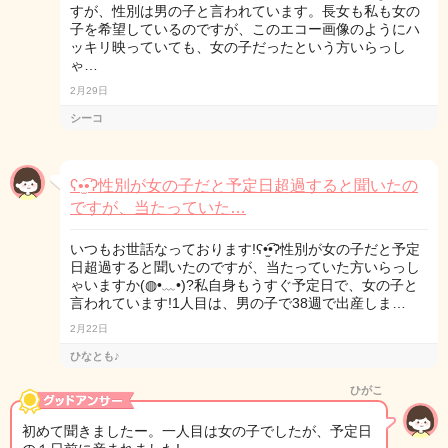
すが、性別は男の子と言われています。長女も私も女の
子を希望しているのですが、このエコー画像のようにハ
ッキリ映っていても、女の子だったという方いらっし
ゃ…
2月29日
シーコ
ʕ•̫͡•ʔ性別が女の子だと予定日超過すると聞いたの
ですが、当たっていた…
いつもお世話なっております!ʕ•̫͡•ʔ性別が女の子だと予定
日超過すると聞いたのですが、当たっていた方いらっし
ゃいますか(◍•﹏•)?私自身もうすぐ予定日で、女の子と
言われています!1人目は、男の子で38週で出産しま…
2月22日
ひなとも♪
ひがこ
初めて聞きましたー。一人目は女の子でしたが、予定日