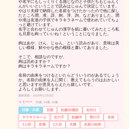
や名字にもしっくりくる感じなのと子供たちもじゅんく
んがいいということで読みはじゅんで決定しています。
やはり夫婦で納得した名前をつけたかったので他に探し
たところ潤、准、諄、絢、淳、詢、などありました。潤
や准は友達の子供でキラキラネームで使われていてちょ
っと避けています。
名字と合わせてじゅんの漢字を紙に書いてみたところ私
も旦那も絢っていいね！ということになりました。
絢はあや、けん、じゅん、という読みがあり、意味は美
しい模様、鮮やかな色の模様と書いてありました。
そこで、相談なのですが、
絢は読めますか？
絢はキラキラネームですか？
名前の由来をつけるといたらどういうのがあるでしょう
か。名前の由来を人に聞く、教えてもらうのはおかしい
と思いますが意見もらえたら嬉しいです。
よろしくお願いします。
最終更新：2015年12月3日
トミーー
10歳, 14歳, 16歳
妊娠・出産
旦那
妊娠38週目
名付け
キラキラネーム
女の子
妊娠中
男の子
名前
3人目
友達
2人目
夫婦
名前の由来