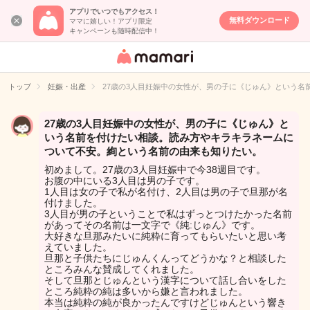
アプリでいつでもアクセス！
無料ダウンロード
ママに嬉しい！アプリ限定
キャンペーンも随時配信中！
女性専用匿名QA
アプリ・情報サ
トップ
妊娠・出産
27歳の3人目妊娠中の女性が、男の子に《じゅん》という
イト
27歳の3人目妊娠中の女性が、男の子に《じゅん》と
いう名前を付けたい相談。読み方やキラキラネームに
ついて不安。絢という名前の由来も知りたい。
初めまして。27歳の3人目妊娠中で今38週目です。
お腹の中にいる3人目は男の子です。
1人目は女の子で私が名付け、2人目は男の子で旦那が名
付けました。
3人目が男の子ということで私はずっとつけたかった名前
があってその名前は一文字で《純:じゅん》です。
大好きな旦那みたいに純粋に育ってもらいたいと思い考
えていました。
旦那と子供たちにじゅんくんってどうかな？と相談した
ところみんな賛成してくれました。
そして旦那とじゅんという漢字について話し合いをした
ところ純粋の純は多いから嫌と言われました。
本当は純粋の純が良かったんですけどじゅんという響き