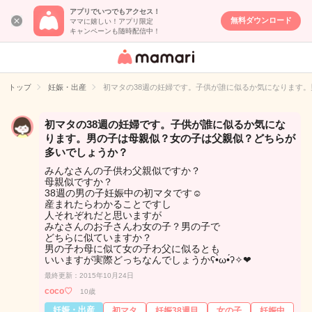
アプリでいつでもアクセス！
無料ダウンロード
ママに嬉しい！アプリ限定
キャンペーンも随時配信中！
女性専用匿名QA
アプリ・情報サ
トップ
妊娠・出産
初マタの38週の妊婦です。子供が誰に似るか気になります
イト
初マタの38週の妊婦です。子供が誰に似るか気にな
ります。男の子は母親似？女の子は父親似？どちらが
多いでしょうか？
みんなさんの子供わ父親似ですか？
母親似ですか？
38週の男の子妊娠中の初マタです☺
産まれたらわかることですし
人それぞれだと思いますが
みなさんのお子さんわ女の子？男の子で
どちらに似ていますか？
男の子わ母に似て女の子わ父に似るとも
いいますが実際どっちなんでしょうかʕ•̀ω•́ʔ✧❤︎
最終更新：2015年10月24日
coco♡
10歳
妊娠・出産
初マタ
妊娠38週目
女の子
妊娠中