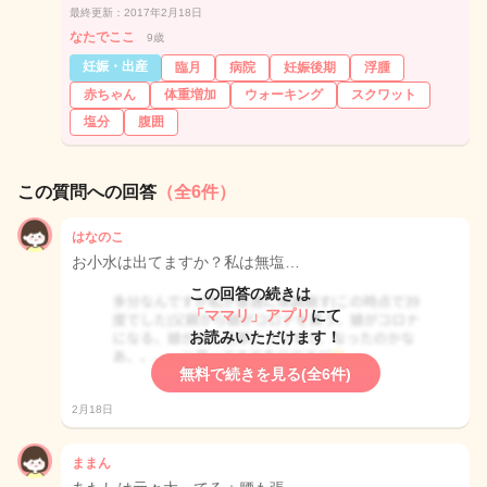
最終更新：2017年2月18日
なたでここ
9歳
妊娠・出産
臨月
病院
妊娠後期
浮腫
赤ちゃん
体重増加
ウォーキング
スクワット
塩分
腹囲
この質問への回答
（全6件）
はなのこ
お小水は出てますか？私は無塩…
この回答の続きは
「ママリ」アプリ
にて
お読みいただけます！
無料で続きを見る(全6件)
2月18日
ままん