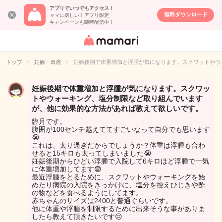
アプリでいつでもアクセス！
無料ダウンロード
ママに嬉しい！アプリ限定
キャンペーンも随時配信中！
女性専用匿名QA
アプリ・情報サ
トップ
妊娠・出産
妊娠後期で体重増加と浮腫が気になります。スクワットやウ
イト
妊娠後期で体重増加と浮腫が気になります。スクワッ
トやウォーキング、塩分制限など取り組んでいます
が、他に効果的な方法があれば教えて欲しいです。
臨月です。
腹囲が100センチ越えててすごいなって自分でも思います
😭
これは、太り過ぎだからでしょうか？体重は浮腫も合わ
せると15キロも太ってしまいました😭
妊娠後期からひどい浮腫で入院して6キロほど浮腫で一気
に体重増加してます😨
最近浮腫をとるために、スクワットやウォーキングを始
めたり病院の入院をきっかけに、塩分を控えひじきや酢
の物などを食べるようにしてます。
赤ちゃんのサイズは2400と普通ぐらいです。
他に体重や浮腫を制限するために出来そうな事がありま
したら教えて頂きたいです😔