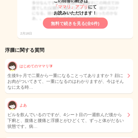
この回答の続きは
「ママリ」アプリ
にて
お読みいただけます！
無料で続きを見る(全6件)
2月18日
浮腫に関する質問
はじめてのママリ🔰
生後9ヶ月で二重から一重になることってありますか？ 顔に
お肉がついてきて、一重になるのはわかりますが、今はそん
なに太る時…
よあ
ピルを飲んでいるのですが、4シート目の一週飲んだ後から
下痢と、腹痛と腰痛と浮腫とがひどくて、ずっと体がだるい
状態です。病…