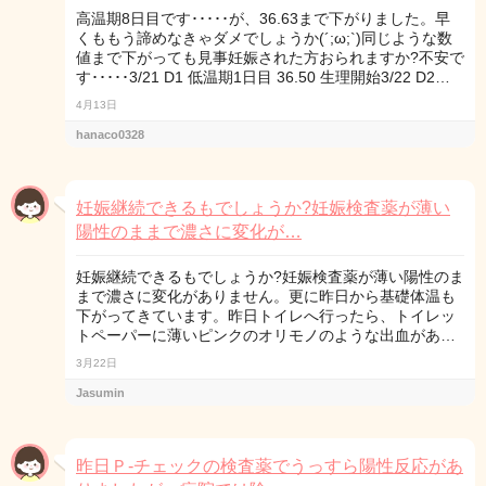
高温期8日目です･････が、36.63まで下がりました。早
くももう諦めなきゃダメでしょうか(´;ω;`)同じような数
値まで下がっても見事妊娠された方おられますか?不安で
す･････3/21 D1 低温期1日目 36.50 生理開始3/22 D2…
4月13日
hanaco0328
妊娠継続できるもでしょうか?妊娠検査薬が薄い
陽性のままで濃さに変化が…
妊娠継続できるもでしょうか?妊娠検査薬が薄い陽性のま
まで濃さに変化がありません。更に昨日から基礎体温も
下がってきています。昨日トイレへ行ったら、トイレッ
トペーパーに薄いピンクのオリモノのような出血があ…
3月22日
Jasumin
昨日Ｐ-チェックの検査薬でうっすら陽性反応があ