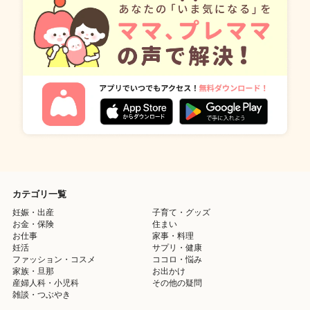
カテゴリ一覧
妊娠・出産
子育て・グッズ
お金・保険
住まい
お仕事
家事・料理
妊活
サプリ・健康
ファッション・コスメ
ココロ・悩み
家族・旦那
お出かけ
産婦人科・小児科
その他の疑問
雑談・つぶやき