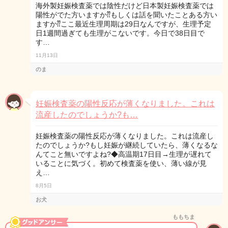
海外製妊娠検査薬では陰性だけど日本製妊娠検査薬では
陽性がでた方いますか⁇もしくは話を聞いたことある方い
ますか⁇ここ最近生理周期は29日なんですが、生理予定
日1週間過ぎても生理がこないです。今日で38日目で
す…
11月13日
のま
妊娠検査薬の陽性反応が薄くなりました。これは
流産したのでしょうか?も…
妊娠検査薬の陽性反応が薄くなりました。これは流産し
たのでしょうか?もし妊娠が継続していたら、薄くなるな
んてこと無いですよね?◆高温期17日目→生理が遅れて
いることに気づく。初めて検査薬を使い、薄い線が見
え…
8月5日
お犬
ももちま