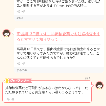
すが、ここ3日間朝起きた時やご飯を食べた後、強い吐き
気と嘔吐する事があります( ˃̣̣̥ω˂̣̣̥ )その他の時…
4月23日
めꙬ
高温期13日目です。排卵検査薬でも妊娠検査出来
るとママリで知りやって…
高温期13日目です。排卵検査薬でも妊娠検査出来るとマ
マリで知りやってみたのですが、微妙な陽性でした。こ
んなに薄くても可能性あるでしょうか?
3月12日
まるこ47
詩子
排卵検査薬だと可能性があるないはわからないです。た
だ妊娠されていると判定線くらい濃く出るようです。…
3月12日