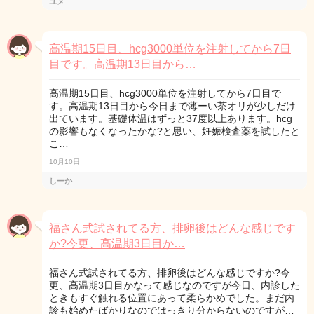
ユメ
高温期15日目、hcg3000単位を注射してから7日
目です。高温期13日目から…
高温期15日目、hcg3000単位を注射してから7日目で
す。高温期13日目から今日まで薄ーい茶オリが少しだけ
出ています。基礎体温はずっと37度以上あります。hcg
の影響もなくなったかな?と思い、妊娠検査薬を試したと
こ…
10月10日
しーか
福さん式試されてる方、排卵後はどんな感じです
か?今更、高温期3日目か…
福さん式試されてる方、排卵後はどんな感じですか?今
更、高温期3日目かなって感じなのですが今日、内診した
ときもすぐ触れる位置にあって柔らかめでした。まだ内
診も始めたばかりなのではっきり分からないのですが…