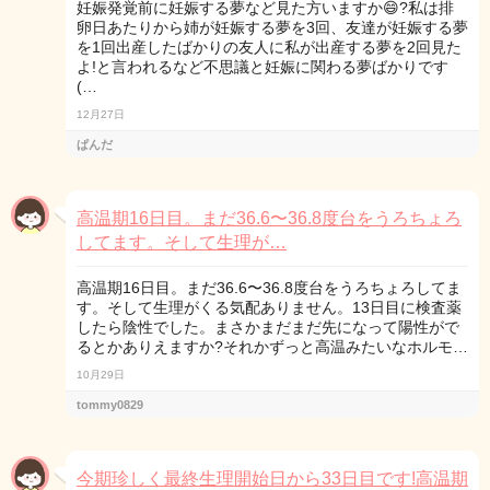
妊娠発覚前に妊娠する夢など見た方いますか😄?私は排
卵日あたりから姉が妊娠する夢を3回、友達が妊娠する夢
を1回出産したばかりの友人に私が出産する夢を2回見た
よ!と言われるなど不思議と妊娠に関わる夢ばかりです
(…
12月27日
ぱんだ
高温期16日目。まだ36.6〜36.8度台をうろちょろ
してます。そして生理が…
高温期16日目。まだ36.6〜36.8度台をうろちょろしてま
す。そして生理がくる気配ありません。13日目に検査薬
したら陰性でした。まさかまだまだ先になって陽性がで
るとかありえますか?それかずっと高温みたいなホルモ…
10月29日
tommy0829
今期珍しく最終生理開始日から33日目です!高温期