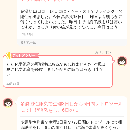
高温期13日目、14日目にドゥーテストでフライングして
陽性が出ました。今日高温期15日目、昨日より明らかに
薄くなってしまいました。昨日までは終了線よりは薄い
ですが、はっきり赤い線が見えてたのに、今日はどう…
12月14日
まどれーぬ
カメレオン
ただ化学流産の可能性はあるかもしれません(>_<)私は
夏に化学流産を経験しましたがその時もはっきり出て
い…
12月14日
多嚢胞性卵巣で生理3日目から5日間レトロゾール
にて排卵誘発をし、6日の…
多嚢胞性卵巣で生理3日目から5日間レトロゾールにて排
卵誘発をし、6日の周期11日目に急に体温が高くなった