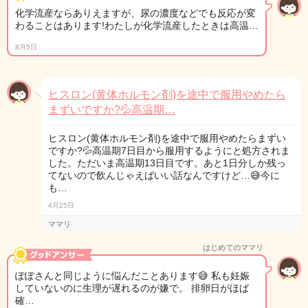
化学流産ならありえますが、尿の濃度などでも反応が変
わることはあります!わたしが化学流産したときは高温…
8月5日
ヒスロン(黄体ホルモン剤)を途中で服用やめたら
まずいですか?‪‪💦‬高温期…
ヒスロン(黄体ホルモン剤)を途中で服用やめたらまずい
ですか?‪‪💦‬高温期7日目から服用するようにと処方されま
した。ただいま高温期13日目です。あと1日分しか残っ
てないので飲んじゃえばいい話なんですけど…😅今に
も…
4月25日
ママリ
はじめてのママリ
ぽぽさんと同じように悩んだことあります😅 私も妊娠
していないのに生理が遅れるのが嫌で。 排卵日がほば
確…