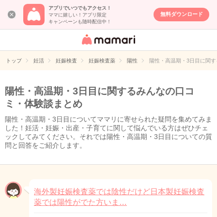
アプリでいつでもアクセス！
無料ダウンロード
ママに嬉しい！アプリ限定
キャンペーンも随時配信中！
女性専用匿名QA
アプリ・情報サ
トップ
妊活
妊娠検査
妊娠検査薬
陽性
陽性・高温期・3日目に関
イト
陽性・高温期・3日目に関するみんなの口コ
ミ・体験談まとめ
陽性・高温期・3日目についてママリに寄せられた疑問を集めてみま
した！妊活・妊娠・出産・子育てに関して悩んでいる方はぜひチェ
ックしてみてください。それでは陽性・高温期・3日目についての質
問と回答をご紹介します。
海外製妊娠検査薬では陰性だけど日本製妊娠検査
薬では陽性がでた方いま…