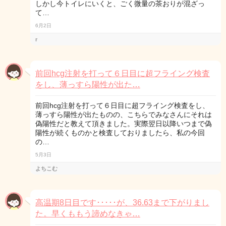
しかし今トイレにいくと、ごく微量の茶おりが混ざっ
て…
6月2日
r
前回hcg注射を打って６日目に超フライング検査
をし、薄っすら陽性が出た…
前回hcg注射を打って６日目に超フライング検査をし、
薄っすら陽性が出たものの、こちらでみなさんにそれは
偽陽性だと教えて頂きました。実際翌日以降いつまで偽
陽性が続くものかと検査しておりましたら、私の今回
の…
5月3日
よちこむ
高温期8日目です･････が、36.63まで下がりまし
た。早くももう諦めなきゃ…