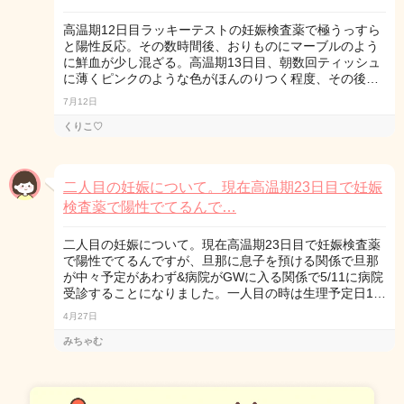
高温期12日目ラッキーテストの妊娠検査薬で極うっすら
と陽性反応。その数時間後、おりものにマーブルのよう
に鮮血が少し混ざる。高温期13日目、朝数回ティッシュ
に薄くピンクのような色がほんのりつく程度、その後…
7月12日
くりこ♡
二人目の妊娠について。現在高温期23日目で妊娠
検査薬で陽性でてるんで…
二人目の妊娠について。現在高温期23日目で妊娠検査薬
で陽性でてるんですが、旦那に息子を預ける関係で旦那
が中々予定があわず&病院がGWに入る関係で5/11に病院
受診することになりました。一人目の時は生理予定日1…
4月27日
みちゃむ