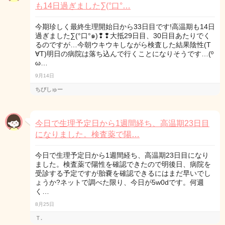
も14日過ぎました∑(°口°…
今期珍しく最終生理開始日から33日目です!高温期も14日
過ぎました∑(°口°๑)❢❢大抵29日目、30日目あたりでく
るのですが…今朝ウキウキしながら検査した結果陰性(T
∀T)明日の病院は落ち込んで行くことになりそうです…(º
ω…
9月14日
ちびしゅー
今日で生理予定日から1週間経ち、高温期23日目
になりました。検査薬で陽…
今日で生理予定日から1週間経ち、高温期23日目になり
ました。検査薬で陽性を確認できたので明後日、病院を
受診する予定ですが胎嚢を確認できるにはまだ早いでし
ょうか?ネットで調べた限り、今日が5w0dです。何週
く…
8月25日
Ｔ.