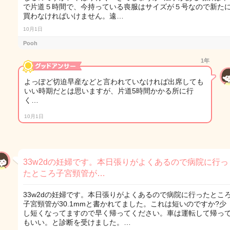
で片道５時間で、今持っている喪服はサイズが５号なので新た
買わなければいけません。遠…
10月1日
Pooh
1年
よっぽど切迫早産などと言われていなければ出席しても
いい時期だとは思いますが、片道5時間かかる所に行
く…
10月1日
33w2dの妊婦です。本日張りがよくあるので病院に行っ
たところ子宮頸管が…
33w2dの妊婦です。本日張りがよくあるので病院に行ったとこ
子宮頸管が30.1mmと書かれてました。これは短いのですか?少
し短くなってますので早く帰ってください。車は運転して帰っ
もいい。と診断を受けました。…