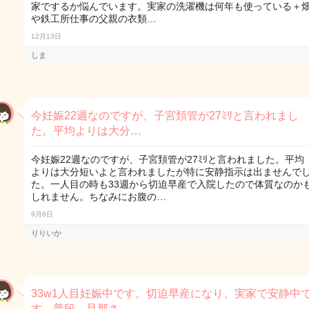
家でするか悩んでいます。実家の洗濯機は何年も使っている＋
や鉄工所仕事の父親の衣類…
12月13日
しま
今妊娠22週なのですが、子宮頚管が27ﾐﾘと言われまし
た。平均よりは大分…
今妊娠22週なのですが、子宮頚管が27ﾐﾘと言われました。平均
よりは大分短いよと言われましたが特に安静指示は出ませんで
た。一人目の時も33週から切迫早産で入院したので体質なのか
しれません。ちなみにお腹の…
9月6日
りりいか
33w1人目妊娠中です。切迫早産になり、実家で安静中
す。普段、旦那さ…