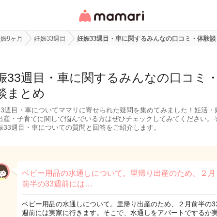
女性専用匿名QAアプ
リ・情報サイト
娠9ヶ月
妊娠33週目
妊娠33週目・車に関するみんなの口コミ・体験談
娠33週目・車に関するみんなの口コミ
談まとめ
33週目・車についてママリに寄せられた疑問を集めてみました！妊活・
出産・子育てに関して悩んでいる方はぜひチェックしてみてください。
娠33週目・車についての質問と回答をご紹介します。
ベビー用品の水通しについて。里帰り出産のため、２月
前半の33週前には…
ベビー用品の水通しについて。里帰り出産のため、２月前半の3
週前には実家に行きます。そこで、水通しをアパートでするか