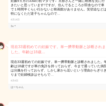
妊娠9ヵ月の33wの初マタです♩旦那さんと一緒に映画を見に行
きたいと思っています!ですが、住んでるところが田舎なので車
で１時間半くらい行かないと映画館がありません。笑切迫など
特になくただ逆子ちゃんなので…
4月14日
3u＊
現在33週初めての妊娠です。単一臍帯動脈と診断されま
した。年齢は18歳…
現在33週初めての妊娠です。単一臍帯動脈と診断されました。
齢は18歳ですが車の免許を持っておらず、今まで通っていた病
は分娩を行っておらず、しかし家から近いという理由からぎり
りまで妊婦検診はそちらで…
4月4日
はーちゃん