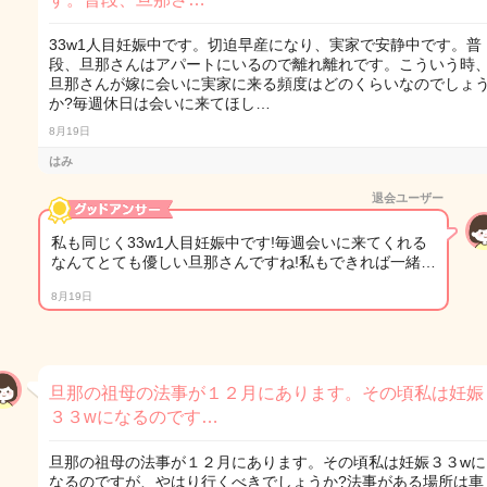
33w1人目妊娠中です。切迫早産になり、実家で安静中です。普
段、旦那さんはアパートにいるので離れ離れです。こういう時
旦那さんが嫁に会いに実家に来る頻度はどのくらいなのでしょ
か?毎週休日は会いに来てほし…
8月19日
はみ
退会ユーザー
私も同じく33w1人目妊娠中です!毎週会いに来てくれる
なんてとても優しい旦那さんですね!私もできれば一緒…
8月19日
旦那の祖母の法事が１２月にあります。その頃私は妊娠
３３wになるのです…
旦那の祖母の法事が１２月にあります。その頃私は妊娠３３wに
なるのですが、やはり行くべきでしょうか?法事がある場所は車