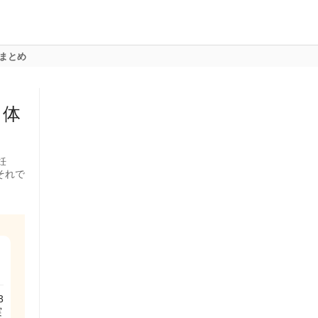
まとめ
・体
妊
それで
3
実