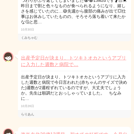
つわりがぶり返してしまいました😭😭13w2dです🤰🏻💓
昨日まで割と色々なものが食べられるようになり、嬉し
さを感じていたのに…😅先週から腹部の痛みが出て💥仕
事はお休みしていたものの、そろそろ落ち着いて来たか
な🤔と思…
10月30日
くみちゃむ
出産予定日が決まり、トツキトオカというアプリ
に入力した週数と病院で…
出産予定日が決まり、トツキトオカというアプリに入力
した週数と病院で今日言われた(赤ちゃんのサイズで決め
た)週数が2週程ずれているのですが、大丈夫でしょう
か。先生は順調だとおっしゃっていました。 ちなみ
に…
10月26日
らりあん