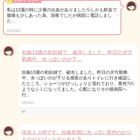
私は12週の時に少量の出血がありました💦しかも鮮血で
腹痛も少しあった為、深夜でしたが病院に電話しまし
た…
10月22日
妊娠13週の初妊婦で、破水しました。昨日の夕方
勤務中、水っぽいのが下…
妊娠13週の初妊婦で、破水しました。昨日の夕方勤務
中、水っぽいのが下りる感覚がありトイレに行き確認し
たところ、ショーツがびっしょりと濡れており、黄色?の
ようなシミになってました。心配になりその後病院へ
行…
8月31日
ur
現在１３Wです。妊娠初期に水っぽい茶色のおり
ものがとばっと出られた方…