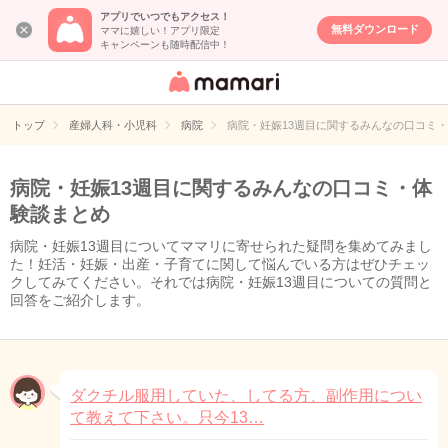
アプリでいつでもアクセス！
無料ダウンロード
ママに嬉しい！アプリ限定
キャンペーンも随時配信中！
女性専用匿名QA
アプリ・情報サ
トップ
産婦人科・小児科
病院
病院・妊娠13週目に関するみんなの口コミ
イト
病院・妊娠13週目に関するみんなの口コミ・体
験談まとめ
病院・妊娠13週目についてママリに寄せられた疑問を集めてみまし
た！妊活・妊娠・出産・子育てに関して悩んでいる方はぜひチェッ
クしてみてください。それでは病院・妊娠13週目についての質問と
回答をご紹介します。
ダクチル服用していた、してる方、副作用につい
て教えて下さい。只今13…