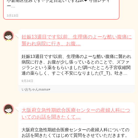
小倉南区住みです✨予定日近いですね👶❤ 守恒レディ
ー…
3月13日
妊娠13週目です!以前、生理痛のよーな酷い腹痛に
襲われ病院に行き、お腹…
妊娠13週目です!以前、生理痛のよーな酷い腹痛に襲われ
病院に行き、お腹が少し張っているとのことで、ズファ
ジランという薬をもらいました!調べたところ子宮収縮関
連の薬らしく、すごく不安になりました(T_T)。吐き…
9月24日
いおちゃんmama♥
大阪府立急性期総合医療センターの産婦人科につ
いてのお話を聞きたくて…
大阪府立急性期総合医療センターの産婦人科についての
お話を聞きたくてはじめて質問をさせていただきます。