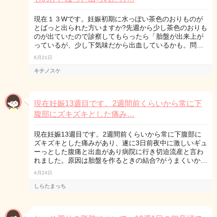
現在１３Wです。妊娠初期に水っぽい茶色のおりものが
とばっと出られた方いますか?先週から少し茶色のおりも
のが出ていたので診察してもらったら「胎盤が出来上が
っているが、少し下気味だから出血しているかも。問…
6月21日
キチノスケ
現在妊娠13週目です。2週間前くらいから常に下
腹部にズキズキとした痛み…
現在妊娠13週目です。2週間前くらいから常に下腹部に
ズキズキとした痛みがあり、遂に3日前夜中に激しいギュ
ーっとした腹痛と出血があり病院に行き切迫流産と言わ
れました。原因は胎盤を作るときの結合?がうまくいか…
4月24日
しらたまっち