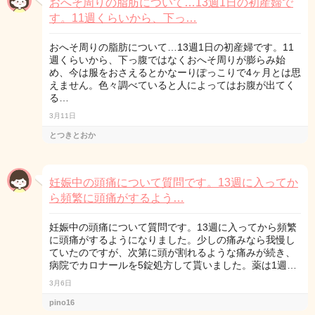
おへそ周りの脂肪について…13週1日の初産婦で
す。11週くらいから、下っ…
おへそ周りの脂肪について…13週1日の初産婦です。11
週くらいから、下っ腹ではなくおへそ周りが膨らみ始
め、今は服をおさえるとかなーりぽっこりで4ヶ月とは思
えません。色々調べていると人によってはお腹が出てく
る…
3月11日
とつきとおか
妊娠中の頭痛について質問です。13週に入ってか
ら頻繁に頭痛がするよう…
妊娠中の頭痛について質問です。13週に入ってから頻繁
に頭痛がするようになりました。少しの痛みなら我慢し
ていたのですが、次第に頭が割れるような痛みが続き、
病院でカロナールを5錠処方して貰いました。薬は1週…
3月6日
pino16