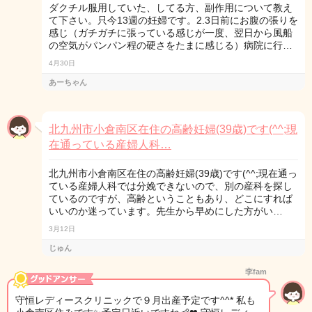
ダクチル服用していた、してる方、副作用について教え
て下さい。只今13週の妊婦です。2.3日前にお腹の張りを
感じ（ガチガチに張っている感じが一度、翌日から風船
の空気がパンパン程の硬さをたまに感じる）病院に行…
4月30日
あーちゃん
北九州市小倉南区在住の高齢妊婦(39歳)です(^^;現
在通っている産婦人科…
北九州市小倉南区在住の高齢妊婦(39歳)です(^^;現在通っ
ている産婦人科では分娩できないので、別の産科を探し
ているのですが、高齢ということもあり、どこにすれば
いいのか迷っています。先生から早めにした方がい…
3月12日
じゅん
李fam
守恒レディースクリニックで９月出産予定です^^* 私も