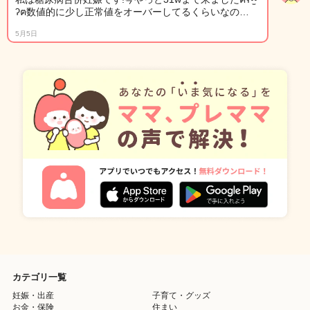
ʔฅ数値的に少し正常値をオーバーしてるくらいなの…
5月5日
カテゴリ一覧
妊娠・出産
子育て・グッズ
お金・保険
住まい