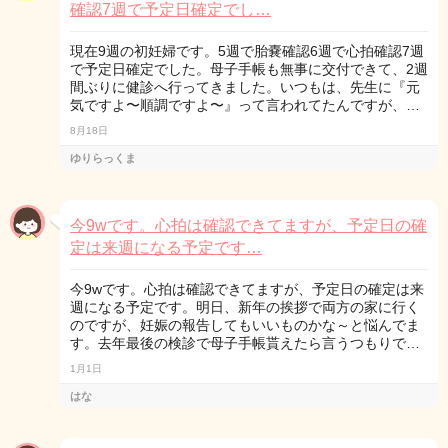
確認7週で予定日確定でし…
現在9週の初妊婦です。5週で胎嚢確認6週で心拍確認7週
で予定日確定でした。母子手帳も無事に交付できて、2週
間ぶりに健診へ行ってきました。いつもは、先生に『元
気ですよ〜順調ですよ〜』って言われてたんですが、…
8月18日
ゆりらっくま
今9wです。心拍は確認できてますが、予定日の確
定は来週になる予定です…
今9wです。心拍は確認できてますが、予定日の確定は来
週になる予定です。明日、新年の挨拶で両方の家に行く
のですが、妊娠の報告してもいいものかな～と悩んでま
す。去年最後の検診で母子手帳貰えたら言うつもりで…
1月1日
はな