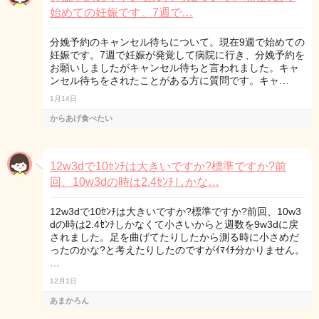
始めての妊娠です。7週で…
分娩予約のキャンセル待ちについて。現在9週で始めての
妊娠です。7週で妊娠が発覚して病院に行き、分娩予約を
お願いしましたがキャンセル待ちと言われました。キャ
ンセル待ちをされたことがある方に質問です。キャ…
1月14日
からあげ食べたい
12w3dで10ｾﾝﾁは大きいですか?標準ですか?前
回、10w3dの時は2.4ｾﾝﾁしかな…
12w3dで10ｾﾝﾁは大きいですか?標準ですか?前回、10w3
dの時は2.4ｾﾝﾁしかなくて小さいからと週数を9w3dに戻
されました。足を曲げてたりしたから測る時に小さめだ
ったのかな?と考えたりしたのですがｲﾏｲﾁ分かりません。
…
12月1日
あまかろん