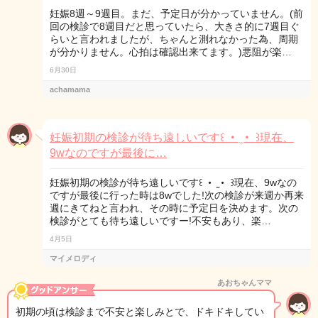
妊娠8週～9週目。まだ、予定日が分かっていません。(前
回の検診で8週目だと思っていたら、大きさ的に7週目ぐ
らいと言われましたが、ちゃんと測れなかった為、周期
が分かりません。心拍は確認出来てます。)悪阻が楽…
6月30日
achamama
妊娠初期の検診が待ち遠しいです꒰ ・ ̫・ ꒱現在、
9wなのですが最後に…
妊娠初期の検診が待ち遠しいです꒰ ・ ̫・ ꒱現在、9wなの
ですが最後に行った時は8wでした!次の検診が来週か再来
週にきてねと言われ、その時に予定日を決めます。次の
検診がとても待ち遠しいですー!不安もあり、楽…
4月5日
マイメロディ
あおちゃんママ
初期の頃は検診まで不安と楽しみとで、ドキドキしてい