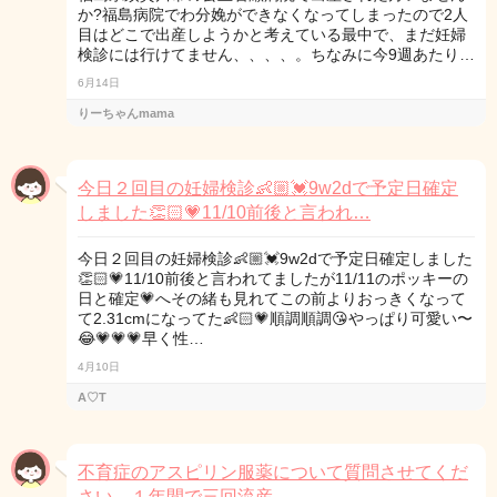
か?福島病院でわ分娩ができなくなってしまったので2人
目はどこで出産しようかと考えている最中で、まだ妊婦
検診には行けてません、、、、。ちなみに今9週あたり…
6月14日
りーちゃんmama
今日２回目の妊婦検診👶🏼💓9w2dで予定日確定
しました👏🏻💗11/10前後と言われ…
今日２回目の妊婦検診👶🏼💓9w2dで予定日確定しました
👏🏻💗11/10前後と言われてましたが11/11のポッキーの
日と確定💗へその緒も見れてこの前よりおっきくなって
て2.31cmになってた👶🏻💗順調順調😘やっぱり可愛い〜
😂💗💗💗早く性…
4月10日
A♡T
不育症のアスピリン服薬について質問させてくだ
さい。１年間で三回流産…