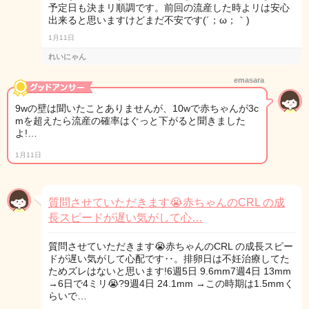
予定日も決まリ順調です。前回の流産した時よリは安心
出来ると思いますけどまだ不安です(´；ω；｀)
1月11日
れいにゃん
emasara
9wの壁は聞いたことありませんが、10wで赤ちゃんが3c
mを超えたら流産の確率はぐっと下がると聞きました
よ!…
1月11日
質問させていただきます😭赤ちゃんのCRL の成
長スピードが遅い気がして心…
質問させていただきます😭赤ちゃんのCRL の成長スピー
ドが遅い気がして心配です‥。排卵日は不妊治療してた
ためズレはないと思います!6週5日 9.6mm7週4日 13mm
→6日で4ミリ😭?9週4日 24.1mm →この時期は1.5mmく
らいで…