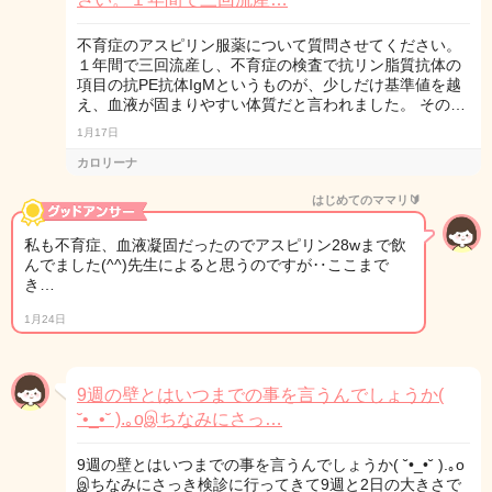
不育症のアスピリン服薬について質問させてください。
１年間で三回流産し、不育症の検査で抗リン脂質抗体の
項目の抗PE抗体IgMというものが、少しだけ基準値を越
え、血液が固まりやすい体質だと言われました。 その…
1月17日
カロリーナ
はじめてのママリ🔰
私も不育症、血液凝固だったのでアスピリン28wまで飲
んでました(^^)先生によると思うのですが‥ここまで
き…
1月24日
9週の壁とはいつまでの事を言うんでしょうか(
˘•_•˘ ).｡oஇちなみにさっ…
9週の壁とはいつまでの事を言うんでしょうか( ˘•_•˘ ).｡o
இちなみにさっき検診に行ってきて9週と2日の大きさで