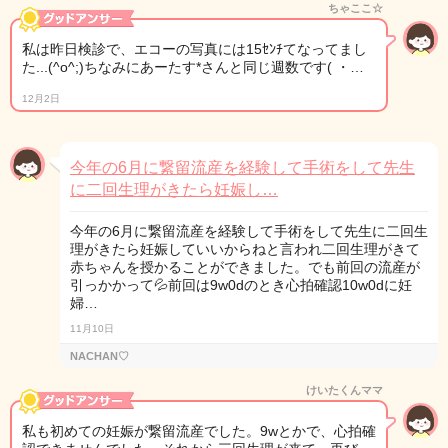
ちゃここ☆
私は昨日検診で、エコーの写真には15ｾﾝﾁてなってまし
た...(^o^;)ちなみにあーたす*さんと同じ週数です( ・…
12月2日
今年の6月に繋留流産を経験して手術をして先生
に二回生理がきたら妊娠し…
今年の6月に繋留流産を経験して手術をして先生に二回生
理がきたら妊娠していいからねと言われ二回生理がきて
赤ちゃんを授かることができました。でも前回の流産が
引っかかって💦前回は9w0dのとき心拍確認10w0dに妊
婦…
11月10日
NACHAN♡
けいたくんママ
私も初めての妊娠が繋留流産でした。9wとかで、心拍確