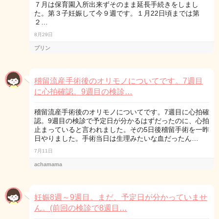
７月は保育園入所出来ずそのまま延長手続きをしまし
た。第３子妊娠して今９週です。１月22日頃までは第
２…
8月29日
プリン
稽留流産手術後のオリモノについてです。7週目
に心拍確認。9週目の検診…
稽留流産手術後のオリモノについてです。7週目に心拍確
認。9週目の検診で予定日が分かるはずだったのに、心拍
止まっていると言われました。その5日後稽留手術を一昨
日やりました。手術当日は生理みたいな血だったん…
7月11日
achamama
妊娠8週～9週目。まだ、予定日が分かっていませ
ん。(前回の検診で8週目…