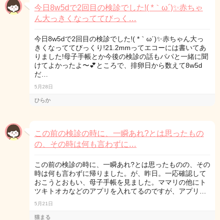
今日8w5dで2回目の検診でした!( *｀ω´)✨赤ちゃ
ん大っきくなっててびっく…
今日8w5dで2回目の検診でした!( *｀ω´)✨赤ちゃん大っ
きくなっててびっくり!21.2mmってエコーには書いてあ
りました!母子手帳とか今後の検診の話もパパと一緒に聞
けてよかったよ〜💕ところで、排卵日から数えて8w5d
だ…
5月28日
ひらか
この前の検診の時に、一瞬あれ?とは思ったもの
の、その時は何も言わずに…
この前の検診の時に、一瞬あれ?とは思ったものの、その
時は何も言わずに帰りました。が、昨日。一応確認して
おこうとおもい、母子手帳を見ました。ママリの他にト
ツキトオカなどのアプリを入れてるのですが、アプリ…
5月21日
猫まる