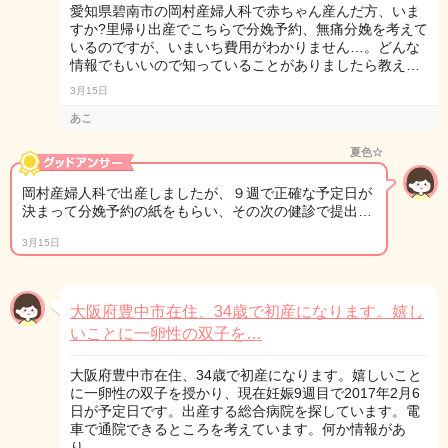
愛知県碧南市の岡村産婦人科で赤ちゃん産んだ方、いま
すか?里帰り出産でこちらで分娩予約、無痛分娩を考えて
いるのですが、いまいち費用がわかりません…。どんな
情報でもいいので知っていることがありましたら教え…
3月15日
あこ
夏色☆
岡村産婦人科で出産しましたが、９週で正確な予定日が
決まって分娩予約の紙をもらい、その次の健診で提出…
3月15日
大阪府豊中市在住、34歳で初産になります。嬉し
いことに一卵性の双子を…
大阪府豊中市在住、34歳で初産になります。嬉しいこと
に一卵性の双子を授かり、現在妊娠9週目で2017年2月6
日が予定日です。出産する総合病院を探しています。電
車で通院できるところを考えています。何か情報があ
り…