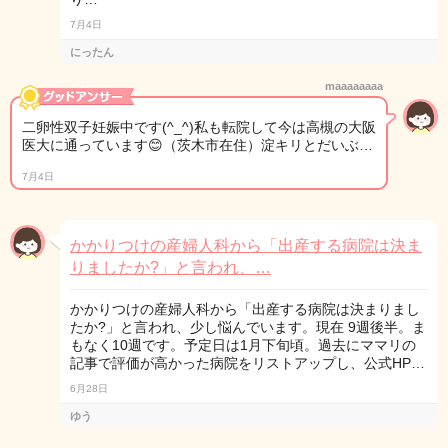
7月4日
にったん
maaaaaaaa
二卵性双子妊娠中です(^_^)私も転院して今は高槻の大阪
医大に通っています😊（茨木市在住）淀キリとだいぶ…
7月4日
かかりつけの産婦人科から「出産する病院は決ま
りましたか?」と言われ、…
かかりつけの産婦人科から「出産する病院は決まりまし
たか?」と言われ、少し悩んでいます。現在 9週後半。ま
もなく10週です。予定日は1月下旬頃。過去にママリの
記事で評価が高かった病院をリストアップし、公式HP…
6月28日
ゆう