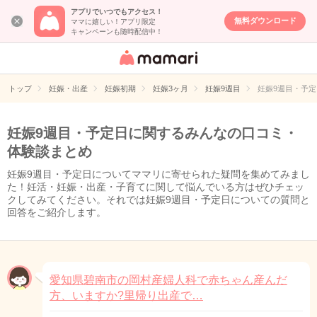
アプリでいつでもアクセス！
無料ダウンロード
ママに嬉しい！アプリ限定
キャンペーンも随時配信中！
女性専用匿名QA
アプリ・情報サ
トップ
妊娠・出産
妊娠初期
妊娠3ヶ月
妊娠9週目
妊娠9週目・予
イト
妊娠9週目・予定日に関するみんなの口コミ・
体験談まとめ
妊娠9週目・予定日についてママリに寄せられた疑問を集めてみまし
た！妊活・妊娠・出産・子育てに関して悩んでいる方はぜひチェッ
クしてみてください。それでは妊娠9週目・予定日についての質問と
回答をご紹介します。
愛知県碧南市の岡村産婦人科で赤ちゃん産んだ
方、いますか?里帰り出産で…