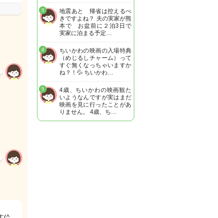
3
地震あと 帰省は控えるべ
きですよね？ 夫の実家が熊
本で お盆前に２泊3日で
実家に泊まる予定…
4
ちいかわの映画の入場特典
（めじるしチャーム）って
すぐ無くなっちゃいますか
ね？！💦 ちいかわ…
5
4歳、ちいかわの映画観た
いようなんですが実はまだ
映画を見に行ったことがあ
りません。 4歳、ち…
(^_