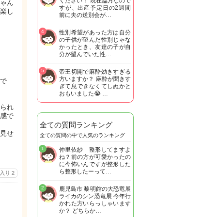
ください！ 現在臨月なので
ゃん
すが、出産予定日の2週間
楽し
前に夫の送別会が…
4
性別希望があった方は自分
の子供が望んだ性別じゃな
かったとき、友達の子が自
分が望んでいた性…
5
帝王切開で麻酔効きすぎる
方いますか？ 麻酔が聞きす
で
ぎて息できなくてしぬかと
おもいました😭 …
られ
感で
全ての質問ランキング
見せ
全ての質問の中で人気のランキング
1
仲里依紗 整形してますよ
ね？前の方が可愛かったの
に今怖いんですが整形した
ら整形したーって…
に入り
2
2
鹿児島市 黎明館の大恐竜展
ライカのシン恐竜展 今年行
かれた方いらっしゃいます
か？ どちらか…