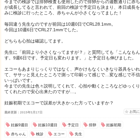
今までの検診では排卵検査も使用したので排卵からの週数通りに赤ち
が成長してると言われて、前回の検診で予定日も決まり、本日成長を
みに検診に行ったところ、赤ちゃんが小さくなってました！
毎回違う先生なのですが前回は10週0日でCRL28.1mm。
今回は10週6日でCRL27.1mmでした。
どちらも心拍は確認してます。
先生に「前回より小さくなってますが？」と質問しても「こんなもん
す。9週6日です。予定日も変わります。」と予定日も伸びました。
エコーもあまりじっくりではなく、声かけもなくいきなり器具をいれ
て、ササッと見えたところで測って印刷って感じで…変な感じで不信
いっぱいです。
今までの先生は色々説明してくれて、心拍や動くところなどゆっくり
てくれたので安心出来たのですが…。
妊娠初期でエコーで誤差が大きかった方っていますか？
お気
最終更新：2015年3月17日
妊娠9週目
妊娠10週目
予定日
排卵
妊娠初期
赤ちゃん
検診
エコー
先生