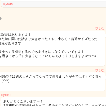
lily1015
ト
ひょな
の誤差はありますよ！
れた時に聞いた話より大きかった！や、小さくて普通サイズだった！
意見があります！
はゆっくり成長するのであまりきにしなくていいですよ！
週を過ぎてから倍に大きくなっていくんでびっくりしますよU^ェ^U
日
ひょな
14週の頃13週の大きさってなってて焦りましたが今ではすくすく育っ
*^^*)
日
lily1015
ありがとうございますー！
2度初期の流産経験があって、多少のことでビクビクしてしまってます