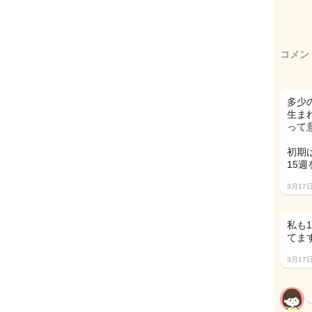
コメン
多少
生ま
って
初期
15
3月17
私も
てます(
3月17