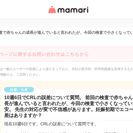
女性専用匿名QAアプ
リ・情報サイト
の検査で赤ちゃんの成長が進んでいると言われたが、今回の検査で小さくなって
は一般のユーザーの投稿により成り立っており、当社が医学的・科学的根拠を担保するも
理解の上、ご活用ください。
妊娠・出産
10週6日でCRLの誤差について質問。 前回の検査で赤ちゃ
長が進んでいると言われたが、今回の検査で小さくなってい
安。 先生の対応が変で不信感があります。妊娠初期でエコ
差はありますか？
現在10週6日です。CRLの誤差について質問です。