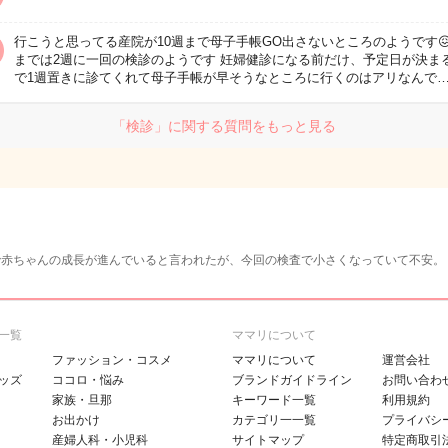
行こうと思ってる産院が10週まで母子手帳GO出さないところのようです
までは2週に一回の検診のようです 妊婦健診になる前だけ、予定日が決ま
で1週置きに診てくれて母子手帳が早そうなところに行くのはアリなんで
「検診」に関する質問をもっと見る
査で赤ちゃんの成長が進んでいると言われたが、今回の検査で小さくなっていて不安。
一覧
ママリについて
ファッション・コスメ
ママリについて
運営会社
ッズ
ココロ・悩み
ブランドガイドライン
お問い合わ
家族・旦那
キーワード一覧
利用規約
お出かけ
カテゴリ一一覧
プライバシ
産婦人科・小児科
サイトマップ
特定商取引