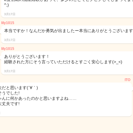
^;)
3月17日
lily1015
本当ですか！なんだか勇気が出ましたー本当にありがとうございます
3月17日
lily1015
ありがとうございます！
経験された方にそう言っていただけるとすごく安心します(>_<)
3月17日
ITO
だと思います(´∀｀)
そうでした!
ゃんに何かあったのかと思いますよね……
大丈夫です!
日