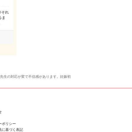
それ
るま
…
 先生の対応が変で不信感があります。妊娠初
せ
ーポリシー
法に基づく表記