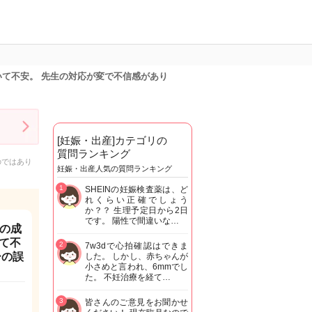
いて不安。 先生の対応が変で不信感があり
[妊娠・出産]カテゴリの
質問ランキング
のではあり
妊娠・出産人気の質問ランキング
1
SHEINの妊娠検査薬は、ど
れくらい正確でしょう
か？？ 生理予定日から2日
です。 陽性で間違いな…
んの成
て不
2
7w3dで心拍確認はできま
ーの誤
した。 しかし、赤ちゃんが
小さめと言われ、6mmでし
た。 不妊治療を経て…
3
皆さんのご意見をお聞かせ