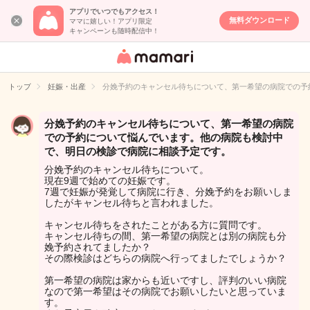
アプリでいつでもアクセス！
無料ダウンロード
ママに嬉しい！アプリ限定
キャンペーンも随時配信中！
女性専用匿名QA
アプリ・情報サ
トップ
妊娠・出産
分娩予約のキャンセル待ちについて、第一希望の病院での予
イト
分娩予約のキャンセル待ちについて、第一希望の病院
での予約について悩んでいます。他の病院も検討中
で、明日の検診で病院に相談予定です。
分娩予約のキャンセル待ちについて。
現在9週で始めての妊娠です。
7週で妊娠が発覚して病院に行き、分娩予約をお願いしま
したがキャンセル待ちと言われました。
キャンセル待ちをされたことがある方に質問です。
キャンセル待ちの間、第一希望の病院とは別の病院も分
娩予約されてましたか？
その際検診はどちらの病院へ行ってましたでしょうか？
第一希望の病院は家からも近いですし、評判のいい病院
なので第一希望はその病院でお願いしたいと思っていま
す。