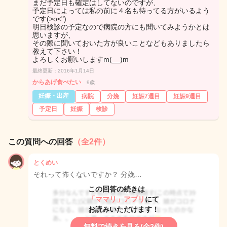
まだ予定日も確定はしてないのですが、
予定日によっては私の前に４名も待ってる方がいるよう
です(>o<")
明日検診の予定なので病院の方にも聞いてみようかとは
思いますが、
その際に聞いておいた方が良いことなどもありましたら
教えて下さい！
よろしくお願いしますm(__)m
最終更新：2016年1月14日
からあげ食べたい
9歳
妊娠・出産
病院
分娩
妊娠7週目
妊娠9週目
予定日
妊娠
検診
この質問への回答
（全2件）
とくめい
それって怖くないですか？ 分娩…
この回答の続きは
「ママリ」アプリ
にて
お読みいただけます！
無料で続きを見る(全2件)