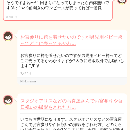
そうですよね〜!１回きりになってしまったら勿体無いで
す(A；´･ω･)前開きのワンピースが売ってれば一番良…
3月30日
お宮参りに袴を着せたいのですが男児用ベビー袴
ってどこに売ってるかわ…
お宮参りに袴を着せたいのですが男児用ベビー袴ってど
こに売ってるかわかりますか?因みに通販以外でお願いし
ます(´Д` )!
3月10日
N.H.mama
スタジオアリスなどの写真屋さんでお宮参りや百
日祝いの撮影をされた方…
いつもお世話になります。スタジオアリスなどの写真屋
さんでお宮参りや百日祝いの撮影をされた方、どのくら
いお金使われましたか?どこのお店、金額、内容など教え