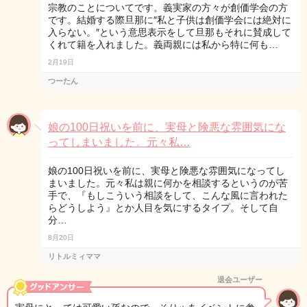
宗教のことについてです。義実家の方々が創価学会の方
です。結婚する際旦那に″私と子供は創価学会には絶対に
入らない。″という意思表示をして旦那もそれに賛成して
くれて籍を入れました。義両親には私から特に何も…
2月19日
つーたん
娘の100日祝いを前に、実母と険悪な雰囲気にな
ってしまいました。元々私…
娘の100日祝いを前に、実母と険悪な雰囲気になってし
まいました。元々私は親に何かを相談するというのが苦
手で、『もしこういう相談をして、こんな風に言われた
らどうしよう』とか人目を気にするタイプ。そして自
分…
8月20日
リトルミィママ
退会ユーザー