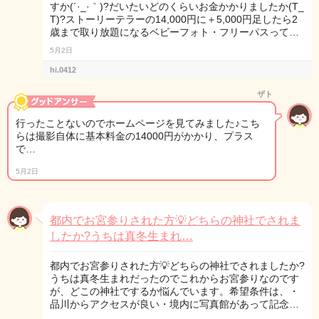
すか(´·_·｀)?だいたいどのくらいお金かかりましたか(T_
T)?ストーリーテラーの14,000円に＋5,000円足したら2
歳まで取り放題になるベビーフォト・フリーパスって…
5月2日
hi.0412
ザト
行ったことないのでホームページを見てみました♪こち
らは撮影自体に基本料金の14000円がかかり、プラス
で…
5月2日
都内でお宮参りされた方💡どちらの神社でされま
したか?うちは真冬生まれ…
都内でお宮参りされた方💡どちらの神社でされましたか?
うちは真冬生まれだったのでこれからお宮参りなのです
が、どこの神社でするか悩んでいます。希望条件は、・
品川からアクセスが良い・境内に写真館があって記念…