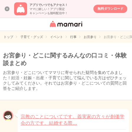
アプリでいつでもアクセス！
無料ダウンロード
ママに嬉しい！アプリ限定
キャンペーンも随時配信中！
女性専用匿名QA
アプリ・情報サ
トップ
子育て・グッズ
イベント
行事
お宮参り
お宮参り・どこに
イト
お宮参り・どこに関するみんなの口コミ・体験
談まとめ
お宮参り・どこについてママリに寄せられた疑問を集めてみまし
た！妊活・妊娠・出産・子育てに関して悩んでいる方はぜひチェッ
クしてみてください。それではお宮参り・どこについての質問と回
答をご紹介します。
宗教のことについてです。義実家の方々が創価学
会の方です。結婚する際…