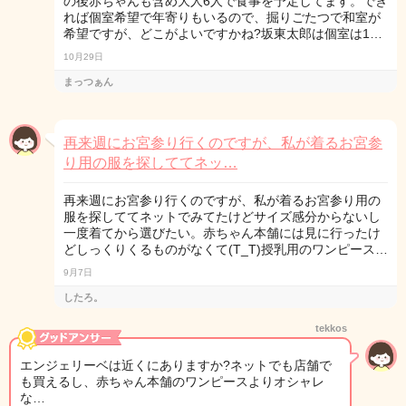
の後赤ちゃんも含め大人6人で食事を予定してます。でき
れば個室希望で年寄りもいるので、掘りごたつで和室が
希望ですが、どこがよいですかね?坂東太郎は個室は1…
10月29日
まっつぁん
再来週にお宮参り行くのですが、私が着るお宮参
り用の服を探しててネッ…
再来週にお宮参り行くのですが、私が着るお宮参り用の
服を探しててネットでみてたけどサイズ感分からないし
一度着てから選びたい。赤ちゃん本舗には見に行ったけ
どしっくりくるものがなくて(T_T)授乳用のワンピース…
9月7日
したろ。
tekkos
エンジェリーベは近くにありますか?ネットでも店舗で
も買えるし、赤ちゃん本舗のワンピースよりオシャレ
な…