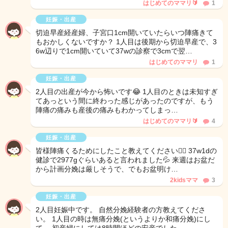
はじめてのママリ🔰
1
妊娠・出産
切迫早産経産婦、子宮口1cm開いていたらいつ陣痛きて
もおかしくないですか？ 1人目は後期から切迫早産で、3
6w辺りで1cm開いていて37wの診察で3cmで翌…
はじめてのママリ
1
妊娠・出産
2人目の出産が今から怖いです😂 1人目のときは未知すぎ
てあっという間に終わった感じがあったのですが、もう
陣痛の痛みも産後の痛みもわかってしまっ…
はじめてのママリ🔰
4
妊娠・出産
皆様陣痛くるためにしたこと教えてください🙇‍♀️ 37w1dの
健診で2977gぐらいあると言われました💦 来週はお盆だ
から計画分娩は厳しそうで、でもお盆明け…
2kidsママ
3
妊娠・出産
2人目妊娠中です。 自然分娩経験者の方教えてくださ
い。 1人目の時は無痛分娩(というよりか和痛分娩)にし