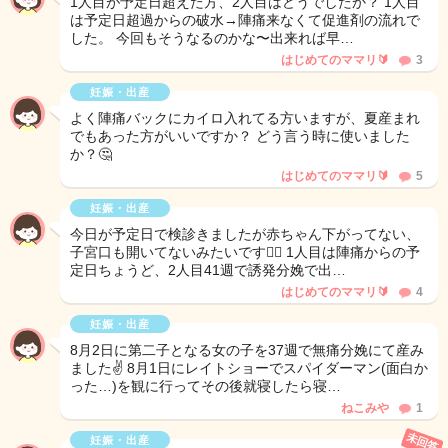
1人目が予定日超えた方、2人目はどうでしたか？ 1人目
は予定日超過からの破水→陣痛来なくて促進剤の流れで
した。 今回もそうなるのかな〜出来れば早…
はじめてのママリ🔰
3
妊娠・出産
よく陣痛バックにカイロ入れてる方いますが、夏産まれ
でもあった方がいいですか？ どう言う時に使いました
か？🤔
はじめてのママリ🔰
5
妊娠・出産
今日が予定日で検診きましたが赤ちゃん下がってない、
子宮口も開いてないみたいです😮‍💨 1人目は陣痛からの予
定日ちょうど、2人目41週で誘発分娩で出…
はじめてのママリ🔰
4
妊娠・出産
8月2日に第二子となる女の子を37週で無痛分娩にて産み
ました✌️ 8月1日にレイトショーでスパイダーマン(面白か
った…)を観に行ってその後就寝したら寝…
ねこみや
1
未回答
妊娠・出産