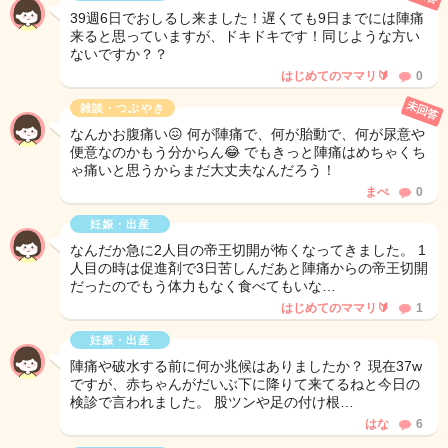
39週6日でおしるし来ました！遅くても9日までには陣痛
来ると思っていますが、ドキドキです！同じような方い
ないですか？？
はじめてのママリ🔰
0
未回答
雑談・つぶやき
なんかお腹痛い😖 何が陣痛で、何が胎動で、何が尿意や
便意なのかもう分からん😂 でもきっと陣痛はめちゃくち
ゃ痛いと思うからまだ大丈夫なんだろう！
まぺ
0
妊娠・出産
なんだか急に2人目の帝王切開が怖くなってきました。 1
人目の時は促進剤で3日苦しんだあと陣痛からの帝王切開
だったのでもう体力もなく食べてもいな…
はじめてのママリ🔰
1
妊娠・出産
陣痛や破水する前に何か兆候はありましたか？ 現在37w
ですが、赤ちゃんがだいぶ下に降りて来てるねと今日の
検診で言われました。 股ツンや足の付け根…
はな
6