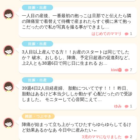
妊娠・出産
一人目の産後、一番最初の抱っこは旦那でと伝えたら隣
の陣痛室で着替えて待機で産まれたらすぐ横に来て抱っ
こだったので私が写真を撮る事ができまし…
はじめてのママリ
1
妊娠・出産
3人目以上産んでる方！！お産のスタートは同じでした
か？ 破水、おしるし、陣痛、予定日超過の促進剤など。
上2人とも38週6日で同じ日に生まれる お…
kiwi🥝
7
妊娠・出産
39週4日2人目経産婦、 胎動についてです！！！ 昨日、
胎動はあるけど本当少ししか動かず 心配だったので受診
しました。 モニターして心音聞こえて…
ゆみ
1
雑談・つぶやき
陣痛が始まって立ち上がってひたすらゆらゆらしてるけ
ど効果あるかなあ 今日中に産みたい←
3児のママになりました
2