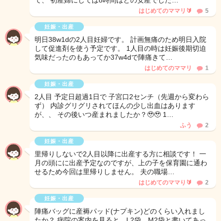
て、 初産婦にしては8時間ほどの安産でした…
はじめてのママリ🔰
5
妊娠・出産
明日38w1dの2人目妊婦です。 計画無痛のため明日入院
して促進剤を使う予定です。 1人目の時は妊娠後期切迫
気味だったのもあってか37w4dで陣痛きて…
はじめてのママリ
1
妊娠・出産
2人目 予定日超過1日で 子宮口2センチ（先週から変わら
ず） 内診グリグリされてほんの少し出血はあります
が、、 その後いつ産まれましたか？🥹🥹 1…
ふう
2
妊娠・出産
里帰りしないで2人目以降に出産する方に相談です！ 一
月の頭にに出産予定なのですが、上の子を保育園に通わ
せるため今回は里帰りしません。 夫の職場…
はじめてのママり🔰
2
妊娠・出産
陣痛バッグに産褥パッド(ナプキン)どのくらい入れまし
たか？ 病院の案内を見ると、L2袋、M2袋と書いてあっ