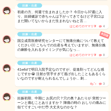
妊娠・出産
初産の方、何週で生まれましたか？ 今日から37週に入
り、妊婦健診で赤ちゃんは下がってきてるけど子宮口は
まだ開いてないからまだ生まれないねと言…
はじめてのママリ🔰
4
未回答
妊娠・出産
国立成育医療研究センターにて無痛分娩について教えて
ください🙇‍♀️ こちらでの出産を考えていますが、無痛分娩
の麻酔を入れるタイミングが気になっ…
はじめてのママリ🔰
0
妊娠・出産
41w6dで明日入院予定なのですが、促進剤ってどんな感
じですか😭 注射が苦手すぎて逃げ出したこともあるくら
いなのですが耐えられるんでしょうか... 刺…
𝜗𝜚.˚⋆
3
妊娠・出産
妊娠初期、中期に お尻の穴？穴の奥？あたりが 突然ツー
ーンと痛むことありますか？ 陣痛の時の おしりの痛みに
似ててすごいやだ🥹 大丈夫なのかな？