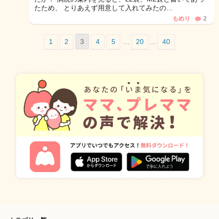
たため、 とりあえず用意して入れてみたの…
もめり
2
1
2
3
4
5
…
20
…
40