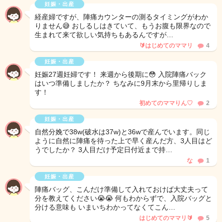
妊娠・出産
経産婦ですが、陣痛カウンターの測るタイミングがわか
りません😅 おしるしはきていて、もうお腹も限界なので
生まれて来て欲しい気持ちもあるんですが…
🔰はじめてのママリ
4
妊娠・出産
妊娠27週妊婦です！ 来週から後期に😳 入院陣痛バック
はいつ準備しましたか？ ちなみに9月末から里帰りしま
す！
初めてのママりん♡
2
妊娠・出産
自然分娩で38w(破水は37w)と36wで産んでいます。同じ
ように自然に陣痛を待った上で早く産んだ方、3人目はど
うでしたか？ 3人目だけ予定日付近まで持…
な
1
妊娠・出産
陣痛バッグ、こんだけ準備して入れておけば大丈夫って
分を教えてください😭😭 何もわからずで、入院バッグと
分ける意味も いまいちわかってなくてこん…
はじめてのママリ🔰
5