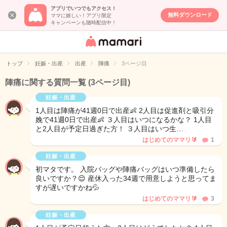
アプリでいつでもアクセス！
無料ダウンロード
ママに嬉しい！アプリ限定
キャンペーンも随時配信中！
女性専用匿名QA
アプリ・情報サ
トップ
妊娠・出産
出産
陣痛
3ページ目
イト
陣痛に関する質問一覧
(3ページ目)
妊娠・出産
1人目は陣痛が41週0日で出産👶 2人目は促進剤と吸引分
娩で41週0日で出産👶 ３人目はいつになるかな？ 1人目
と2人目が予定日過ぎた方！ ３人目はいつ生…
はじめてのママリ🔰
1
妊娠・出産
初マタです。 入院バッグや陣痛バッグはいつ準備したら
良いですか？😌 産休入った34週で用意しようと思ってま
すが遅いですかね💦
はじめてのママリ🔰
3
妊娠・出産