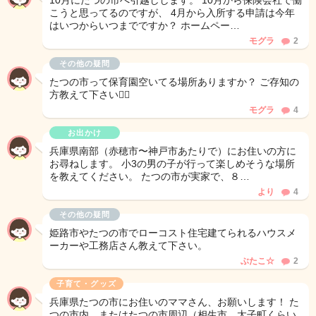
10月にたつの市へ引越しします。 10月から保険会社で働
こうと思ってるのですが、 4月から入所する申請は今年
はいつからいつまでですか？ ホームペー…
モグラ
2
その他の疑問
たつの市って保育園空いてる場所ありますか？ ご存知の
方教えて下さい🙇‍♀️
モグラ
4
お出かけ
兵庫県南部（赤穂市〜神戸市あたりで）にお住いの方に
お尋ねします。 小3の男の子が行って楽しめそうな場所
を教えてください。 たつの市が実家で、８…
より
4
その他の疑問
姫路市やたつの市でローコスト住宅建てられるハウスメ
ーカーや工務店さん教えて下さい。
ぶたこ☆
2
子育て・グッズ
兵庫県たつの市にお住いのママさん、お願いします！ た
つの市内、またはたつの市周辺（相生市、太子町くらい