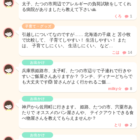
太子、たつの市周辺でアレルギーの負荷試験をしてくれ
る病院がありましたら教えて下さい🙏
くろ
1
子育て・グッズ
引越しについてなのですが…… 北海道の千歳 と 苫小牧
で比較して、 子育てしやすい！ 生活しやすい！ また
は、 子育てしにくい、 生活しにくい、 など…
こは
14
お出かけ
兵庫県姫路市、太子町、たつの市辺りで子連れで行きや
すいご飯屋さんありますか？ ランチ、ディナーどちらで
も大丈夫です🙆 皆さんがよく行かれるご飯…
milky☆
8
お出かけ
神戸から佐用町に行きます。 姫路、たつの市、宍粟市あ
たりで オススメのパン屋さんや、 テイクアウトできる食
べ物屋さんを教えてもらえませんか？
とり
2
お出かけ