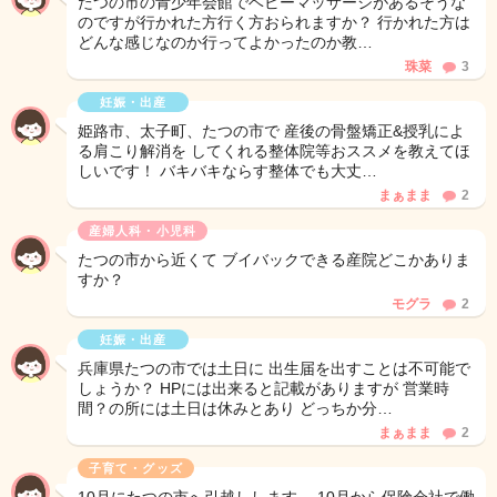
たつの市の青少年会館でベビーマッサージがあるそうな
のですが行かれた方行く方おられますか？ 行かれた方は
どんな感じなのか行ってよかったのか教…
珠菜
3
妊娠・出産
姫路市、太子町、たつの市で 産後の骨盤矯正&授乳によ
る肩こり解消を してくれる整体院等おススメを教えてほ
しいです！ バキバキならす整体でも大丈…
まぁまま
2
産婦人科・小児科
たつの市から近くて ブイバックできる産院どこかありま
すか？
モグラ
2
妊娠・出産
兵庫県たつの市では土日に 出生届を出すことは不可能で
しょうか？ HPには出来ると記載がありますが 営業時
間？の所には土日は休みとあり どっちか分…
まぁまま
2
子育て・グッズ