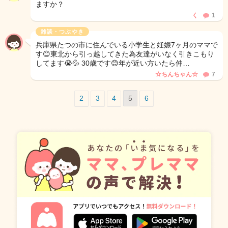
ますか？
く
1
雑談・つぶやき
兵庫県たつの市に住んでいる小学生と妊娠7ヶ月のママで
す😊東北から引っ越してきた為友達がいなく引きこもり
してます😭💦 30歳です😊年が近い方いたら仲…
☆ちんちゃん☆
7
2
3
4
5
6