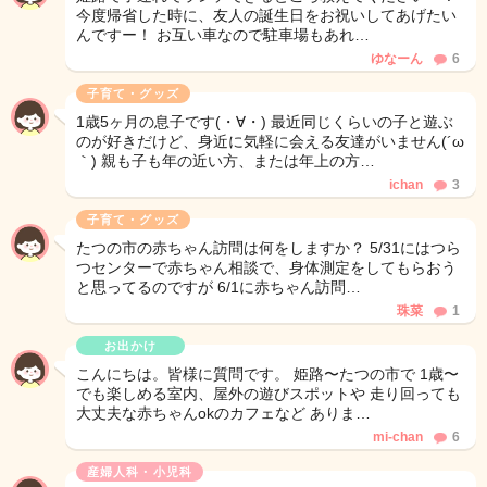
今度帰省した時に、友人の誕生日をお祝いしてあげたい
んですー！ お互い車なので駐車場もあれ…
ゆなーん
6
子育て・グッズ
1歳5ヶ月の息子です(・∀・) 最近同じくらいの子と遊ぶ
のが好きだけど、身近に気軽に会える友達がいません(´ω
｀) 親も子も年の近い方、または年上の方…
ichan
3
子育て・グッズ
たつの市の赤ちゃん訪問は何をしますか？ 5/31にはつら
つセンターで赤ちゃん相談で、身体測定をしてもらおう
と思ってるのですが 6/1に赤ちゃん訪問…
珠菜
1
お出かけ
こんにちは。皆様に質問です。 姫路〜たつの市で 1歳〜
でも楽しめる室内、屋外の遊びスポットや 走り回っても
大丈夫な赤ちゃんokのカフェなど ありま…
mi-chan
6
産婦人科・小児科