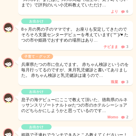
まで）で評判のいい小児科教えていただけ…
より
6
お出かけ
8ヶ月の男の子のママです。 お座りも安定してきたので
そろそろ支援センターデビューを考えています(ˊ꒳ˋ)/♥︎ た
つの市や姫路でおすすめの場所はあり…
チビまま
3
子育て・グッズ
兵庫県たつの市に住んでます。 赤ちゃん検診というのを
毎月行ってるのですが、来月乳児健診と書いてありまし
た。 赤ちゃん検診と乳児健診は違うので…
珠菜
3
お出かけ
息子の海デビューにここで教えて頂いた、徳島県のルネ
ッサンスリゾートナルトorたつの市のホテルシーショア
のどちらかにしようかと思っているのです…
Momo
2
お出かけ
姫路で子連れでランチできるところ教えてくださいー！