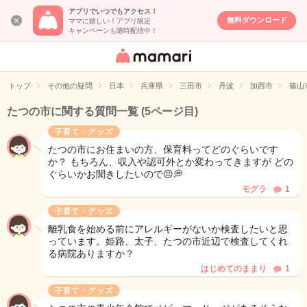
アプリでいつでもアクセス！
無料ダウンロード
ママに嬉しい！アプリ限定
キャンペーンも随時配信中！
女性専用匿名QA
アプリ・情報サ
トップ
その他の疑問
日本
兵庫県
三田市
丹波
加西市
篠山
イト
たつの市に関する質問一覧
(5ページ目)
子育て・グッズ
たつの市にお住まいの方、保育料ってどのぐらいです
か？ もちろん、収入や認可外とか変わってきますが どの
ぐらいかお聞きしたいので😣💭
モグラ
1
子育て・グッズ
離乳食を始める前にアレルギーがないか検査したいと思
っています。姫路、太子、たつの市近辺で検査してくれ
る病院ありますか？
はじめてのままり
1
子育て・グッズ