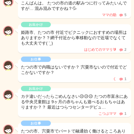
こんばんは。 たつの市の道の駅みつに行ってみたいんで
すが… 混み混みですかね？💦
ママの助
5
お出かけ
姫路市、たつの市 付近でピクニックにおすすめの場所は
ありますか？？網干付近から車移動なので近場でなくて
も大丈夫です( ¨̮ )
はじめてのママリ🔰
2
お仕事
たつの市で内職はないですか？ 宍粟市ないので付近でど
こかないですか？
く
1
お出かけ
カテ違いだったらごめんなさい😥😥😥 たつの市富永にあ
る中央児童館は 9ヶ月の赤ちゃんも遊べるおもちゃはあ
りますか？？ 最近はつらつセンターデビュ…
こつぶママ
1
お仕事
たつの市、宍粟市でパートで融通効く働けるところあり