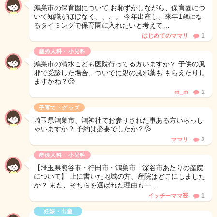
鴻巣市の保育園について お恥ずかしながら、保育園につ
いて知識がほぼなく、、、。 今年出産し、来年1歳にな
るタイミングで保育園に入れたいと考えて…
はじめてのママリ
1
産婦人科・小児科
鴻巣市の清水こども医院行ってる方いますか？ 子供の風
邪で受診した場合、ついでに親の風邪薬も もらえたりし
ますかね？😥
m_m
1
子育て・グッズ
埼玉県鴻巣市、鴻神社でお参りされた事ある方いらっし
ゃいますか？ 予約は必要でしたか？💦
ママリ
2
産婦人科・小児科
【埼玉県熊谷市・行田市・鴻巣市・深谷市あたりの産院
について】 上に書いた地域の方、産院はどこにしました
か？ また、そちらを選ばれた理由も一…
イッチーママ🧸
1
妊娠・出産