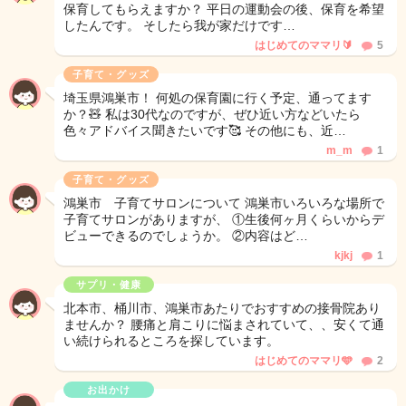
保育してもらえますか？ 平日の運動会の後、保育を希望
したんです。 そしたら我が家だけです…
はじめてのママリ🔰
5
子育て・グッズ
埼玉県鴻巣市！ 何処の保育園に行く予定、通ってます
か？🧸 私は30代なのですが、ぜひ近い方などいたら
色々アドバイス聞きたいです🥰 その他にも、近…
m_m
1
子育て・グッズ
鴻巣市 子育てサロンについて 鴻巣市いろいろな場所で
子育てサロンがありますが、 ①生後何ヶ月くらいからデ
ビューできるのでしょうか。 ②内容はど…
kjkj
1
サプリ・健康
北本市、桶川市、鴻巣市あたりでおすすめの接骨院あり
ませんか？ 腰痛と肩こりに悩まされていて、、安くて通
い続けられるところを探しています。
はじめてのママリ🩵
2
お出かけ