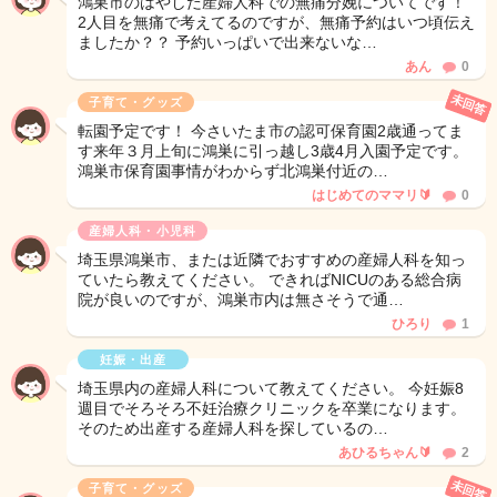
鴻巣市のはやしだ産婦人科での無痛分娩についてです！
2人目を無痛で考えてるのですが、無痛予約はいつ頃伝え
ましたか？？ 予約いっぱいで出来ないな…
あん
0
未回答
子育て・グッズ
転園予定です！ 今さいたま市の認可保育園2歳通ってま
す来年３月上旬に鴻巣に引っ越し3歳4月入園予定です。
鴻巣市保育園事情がわからず北鴻巣付近の…
はじめてのママリ🔰
0
産婦人科・小児科
埼玉県鴻巣市、または近隣でおすすめの産婦人科を知っ
ていたら教えてください。 できればNICUのある総合病
院が良いのですが、鴻巣市内は無さそうで通…
ひろり
1
妊娠・出産
埼玉県内の産婦人科について教えてください。 今妊娠8
週目でそろそろ不妊治療クリニックを卒業になります。
そのため出産する産婦人科を探しているの…
あひるちゃん🔰
2
未回答
子育て・グッズ