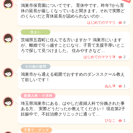
鴻巣市保育園についてです。 育休中です。昨年?から育
休の延長が厳しくなっていると聞きます。それで実際ど
のくらいだと育休延長が認められないのか…
はじめてのママリ
0
住まい
茨城県五霞町に住んでる方いますか？ 鴻巣市にいます
が、離婚で引っ越すことになり、子育て支援手厚いとこ
ろで探して見つけました。 住みやすさなど…
はじめてのママリ🔰
2
その他の疑問
鴻巣市から通える範囲でおすすめのダンススクール教え
て欲しいです！
ぬん🔰
1
産婦人科・小児科
埼玉県鴻巣市にある、はやしだ産婦人科で分娩された事
ある方、 実際どうだったか教えてください！ 現在第2子
妊娠中で、不妊治療クリニックに通って…
ひなこ
1
子育て・グッズ