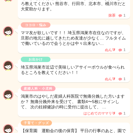
ろ教えてください 熊谷市、行田市、北本市、桶川市だと
大変助かります。
抹茶
1
ココロ・悩み
ママ友が欲しいです！！ 埼玉県鴻巣市在住なのですが、
旦那の地元に越してきたため友達が少なく… フルタイム
で働いているので会うとかは中々出来ない…
ぬん🔰
1
お出かけ
埼玉県鴻巣市近辺で美味しいアサイーボウルが食べられ
るところを教えてください！！
ぬん🔰
1
産婦人科・小児科
鴻巣市のはやしだ産婦人科医院で無痛分娩した方います
か？ 無痛分娩外来を受けて、 書類4〜5枚にサインし
て、 次の妊婦健診の時に受付に提出して、 …
はじめてのママリ🔰
1
子育て・グッズ
【保育園 運動会の後の保育】 平日の行事のあと、園で