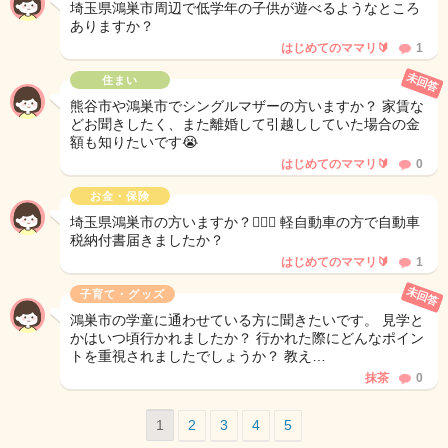
埼玉県鴻巣市周辺で低学年の子供が遊べるようなところ
ありますか？
はじめてのママリ🔰
1
未回答
住まい
熊谷市や鴻巣市でシングルマザーの方いますか？ 家賃な
どお聞きしたく、また離婚して引越ししていた場合の金
額も知りたいです😭
はじめてのママリ🔰
0
お金・保険
埼玉県鴻巣市の方いますか？🙋🏻‍♀️ 軽自動車の方で自動車
税納付書届きましたか？
はじめてのママリ🔰
1
未回答
子育て・グッズ
鴻巣市の学童に通わせている方に聞きたいです。 見学と
かはいつ頃行かれましたか？ 行かれた際にどんなポイン
トを重視されましたでしょうか？ 教え…
抹茶
0
1
2
3
4
5