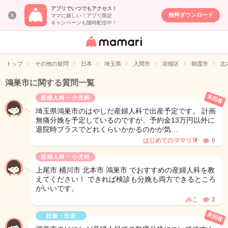
アプリでいつでもアクセス！
無料ダウンロード
ママに嬉しい！アプリ限定
キャンペーンも随時配信中！
女性専用匿名QA
アプリ・情報サ
トップ
その他の疑問
日本
埼玉県
入間市
岩槻区
朝霞市
志
イト
鴻巣市に関する質問一覧
未回答
産婦人科・小児科
埼玉県鴻巣市のはやしだ産婦人科で出産予定です。 計画
無痛分娩を予定しているのですが、予約金13万円以外に
退院時プラスでどれくらいかかるのかが気…
はじめてのママリ🔰
0
産婦人科・小児科
上尾市 桶川市 北本市 鴻巣市 でおすすめの産婦人科を教
えてください！ できれば検診も分娩も両方できるところ
がいいです。
みこ
2
未回答
妊娠・出産