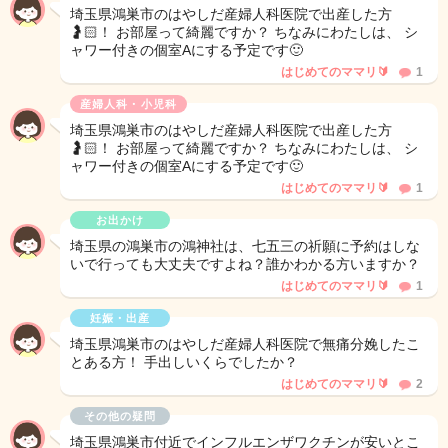
埼玉県鴻巣市のはやしだ産婦人科医院で出産した方
🤰🏻！ お部屋って綺麗ですか？ ちなみにわたしは、 シ
ャワー付きの個室Aにする予定です🙂
はじめてのママリ🔰
1
産婦人科・小児科
埼玉県鴻巣市のはやしだ産婦人科医院で出産した方
🤰🏻！ お部屋って綺麗ですか？ ちなみにわたしは、 シ
ャワー付きの個室Aにする予定です🙂
はじめてのママリ🔰
1
お出かけ
埼玉県の鴻巣市の鴻神社は、七五三の祈願に予約はしな
いで行っても大丈夫ですよね？誰かわかる方いますか？
はじめてのママリ🔰
1
妊娠・出産
埼玉県鴻巣市のはやしだ産婦人科医院で無痛分娩したこ
とある方！ 手出しいくらでしたか？
はじめてのママリ🔰
2
その他の疑問
埼玉県鴻巣市付近でインフルエンザワクチンが安いとこ