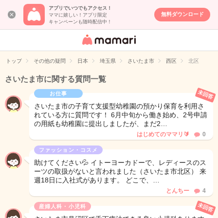
アプリでいつでもアクセス！
無料ダウンロード
ママに嬉しい！アプリ限定
キャンペーンも随時配信中！
女性専用匿名QA
アプリ・情報サ
トップ
その他の疑問
日本
埼玉県
さいたま市
西区
北区
イト
さいたま市に関する質問一覧
未回答
お仕事
さいたま市の子育て支援型幼稚園の預かり保育を利用さ
れている方に質問です！ 6月中旬から働き始め、2号申請
の用紙も幼稚園に提出しましたが、まだ2…
はじめてのママリ🔰
0
ファッション・コスメ
助けてください💦 イトーヨーカドーで、レディースのス
ーツの取扱がないと言われました（さいたま市北区） 来
週18日に入社式があります。 どこで、…
とんちー
4
未回答
産婦人科・小児科