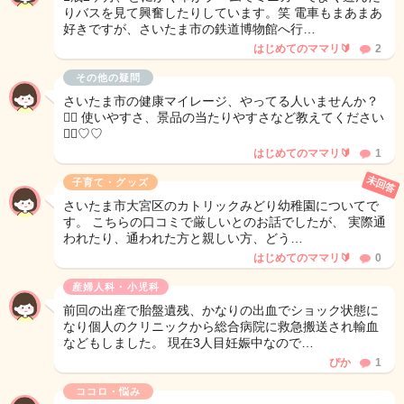
りバスを見て興奮したりしています。笑 電車もまあまあ
好きですが、さいたま市の鉄道博物館へ行…
はじめてのママリ🔰
2
その他の疑問
さいたま市の健康マイレージ、やってる人いませんか？
🚶‍♀️ 使いやすさ、景品の当たりやすさなど教えてください
🙇‍♀️♡♡
はじめてのママリ🔰
1
未回答
子育て・グッズ
さいたま市大宮区のカトリックみどり幼稚園についてで
す。 こちらの口コミで厳しいとのお話でしたが、 実際通
われたり、通われた方と親しい方、どう…
はじめてのママリ🔰
0
産婦人科・小児科
前回の出産で胎盤遺残、かなりの出血でショック状態に
なり個人のクリニックから総合病院に救急搬送され輸血
などもしました。 現在3人目妊娠中なので…
ぴか
1
ココロ・悩み