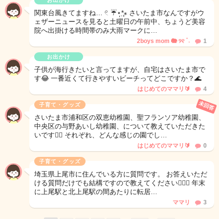
お出かけ
関東台風きてますね… 𓏲 ☔️⋆̩*̣̣̥⁎ さいたま市なんですがウ
ェザーニュースを見ると土曜日の午前中、ちょうど美容
院へ出掛ける時間帯のみ大雨マークに…
2boys mom 🐘 ୨୧ ॱ˖
1
お出かけ
子供が海行きたいと言ってますが、自宅はさいたま市で
す😂 一番近くて行きやすいビーチってどこですか？🌊
はじめてのママリ🔰
4
未回答
子育て・グッズ
さいたま市浦和区の双恵幼稚園、聖フランソア幼稚園、
中央区の与野あいし幼稚園、について教えていただきた
いです🙇‍♀️ それぞれ、どんな感じの園でし…
はじめてのママリ🔰
0
子育て・グッズ
埼玉県上尾市に住んでいる方に質問です。 お答えいただ
ける質問だけでも結構ですので教えてください🙇🏻‍♀️ 年末
に上尾駅と北上尾駅の間あたりに転居…
ママリ
3