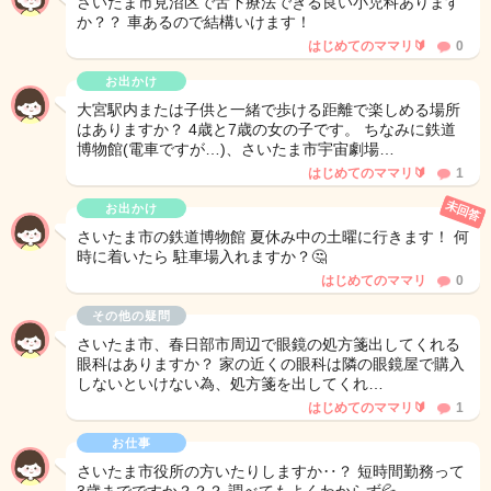
さいたま市見沼区で舌下療法できる良い小児科あります
か？？ 車あるので結構いけます！
はじめてのママリ🔰
0
お出かけ
大宮駅内または子供と一緒で歩ける距離で楽しめる場所
はありますか？ 4歳と7歳の女の子です。 ちなみに鉄道
博物館(電車ですが…)、さいたま市宇宙劇場…
はじめてのママリ🔰
1
未回答
お出かけ
さいたま市の鉄道博物館 夏休み中の土曜に行きます！ 何
時に着いたら 駐車場入れますか？🤔
はじめてのママリ
0
その他の疑問
さいたま市、春日部市周辺で眼鏡の処方箋出してくれる
眼科はありますか？ 家の近くの眼科は隣の眼鏡屋で購入
しないといけない為、処方箋を出してくれ…
はじめてのママリ🔰
1
お仕事
さいたま市役所の方いたりしますか‥？ 短時間勤務って