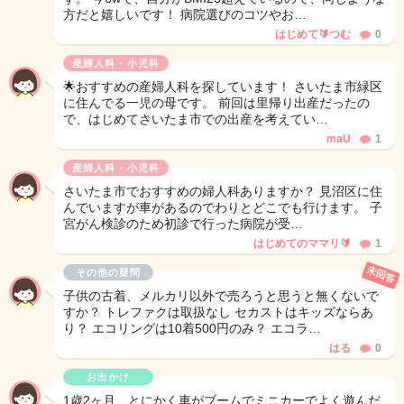
方だと嬉しいです！ 病院選びのコツやお…
はじめて🔰つむ
0
産婦人科・小児科
🌟おすすめの産婦人科を探しています！ さいたま市緑区
に住んでる一児の母です。 前回は里帰り出産だったの
で、はじめてさいたま市での出産を考えてい…
maU
1
産婦人科・小児科
さいたま市でおすすめの婦人科ありますか？ 見沼区に住
んでいますが車があるのでわりとどこでも行けます。 子
宮がん検診のため初診で行った病院が受…
はじめてのママリ🔰
1
未回答
その他の疑問
子供の古着、メルカリ以外で売ろうと思うと無くないで
すか？ トレファクは取扱なし セカストはキッズならあ
り？ エコリングは10着500円のみ？ エコラ…
はる
0
お出かけ
1歳2ヶ月、とにかく車がブームでミニカーでよく遊んだ