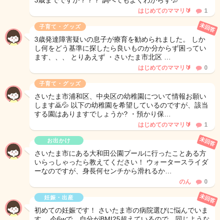
3歳までですか？？？ 調べてもよくわからず💦
はじめてのママリ🔰
1
未回答
子育て・グッズ
3歳発達障害疑いの息子が療育を勧められました。 しか
し何をどう基準に探したら良いものか分からず困ってい
ます、、、 とりあえず ・さいたま市北区 …
はじめてのママリ🔰
0
子育て・グッズ
さいたま市浦和区、中央区の幼稚園について情報お願い
します🙇💦 以下の幼稚園を希望しているのですが、該当
する園はありますでしょうか? ・預かり保…
はじめてのママリ🔰
1
未回答
お出かけ
さいたま市にある大和田公園プールに行ったことある方
いらっしゃったら教えてください！ ウォータースライダ
ーなのですが、身長何センチから滑れるか…
のん
0
未回答
妊娠・出産
初めての妊娠です！ さいたま市の病院選びに悩んでいま
す。 今6wで、自分がBMI25超えているので、同じような