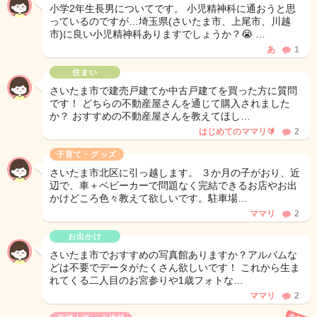
小学2年生長男についてです。 小児精神科に通おうと思
っているのですが…埼玉県(さいたま市、上尾市、川越
市)に良い小児精神科ありますでしょうか？😭 …
あ
1
住まい
さいたま市で建売戸建てか中古戸建てを買った方に質問
です！ どちらの不動産屋さんを通じて購入されました
か？ おすすめの不動産屋さんを教えてほし…
はじめてのママリ🔰
2
子育て・グッズ
さいたま市北区に引っ越します。 ３か月の子がおり、近
辺で、車＋ベビーカーで問題なく完結できるお店やお出
かけどころ色々教えて欲しいです。駐車場…
ママリ
2
お出かけ
さいたま市でおすすめの写真館ありますか？アルバムな
どは不要でデータがたくさん欲しいです！ これから生ま
れてくる二人目のお宮参りや1歳フォトな…
ママリ
2