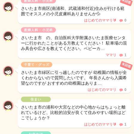
未回答
産婦人科・小児科
さいたま市南区(南浦和、武蔵浦和付近)住みが行ける範
囲でオススメの小児皮膚科ありませんか💦
はじめてのママリ🔰
0
産婦人科・小児科
さいたま市 の、自治医科大学附属さいたま医療センタ
ーに行かれたことがある方教えてください！ 駐車場の混
み具合や広さを教えてください。ベビーカ…
ママリ
1
未回答
子育て・グッズ
さいたま市緑区に引っ越したのですが 幼稚園の情報が全
くわからないので質問したいです。 年長さんから入園希
望なのですが おすすめの幼稚園はありま…
はじめてのママリ
0
住まい
さいたま市の浦和や大宮などの中心地からはちょっと離
れているけど、比較的治安が良くて住みやすい場所はど
こでしょうか？
はじめてのママリ🔰
1