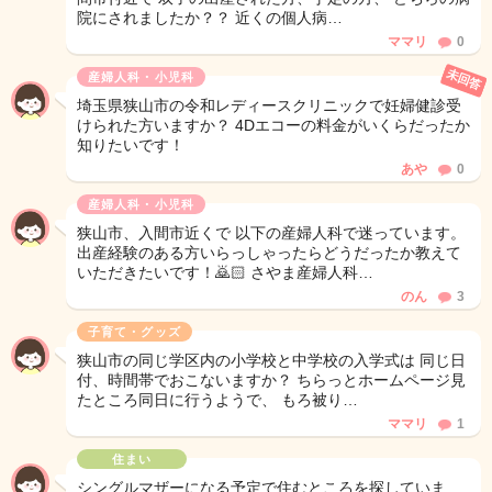
院にされましたか？？ 近くの個人病…
ママリ
0
未回答
産婦人科・小児科
埼玉県狭山市の令和レディースクリニックで妊婦健診受
けられた方いますか？ 4Dエコーの料金がいくらだったか
知りたいです！
あや
0
産婦人科・小児科
狭山市、入間市近くで 以下の産婦人科で迷っています。
出産経験のある方いらっしゃったらどうだったか教えて
いただきたいです！🙇🏻 さやま産婦人科…
のん
3
子育て・グッズ
狭山市の同じ学区内の小学校と中学校の入学式は 同じ日
付、時間帯でおこないますか？ ちらっとホームページ見
たところ同日に行うようで、 もろ被り…
ママリ
1
住まい
シングルマザーになる予定で住むところを探していま