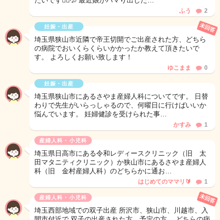
たいです🙇‍♀️💦 最近娘がハマり出した…
ふう
2
未回答
妊娠・出産
埼玉県狭山市近隣で帝王切開でご出産された方、どちら
の病院でおいくらくらいかかったか教えて頂きたいで
す。 よろしくお願い致します！
ゆこまま
0
妊娠・出産
埼玉県狭山市にあるさやま産婦人科についてです。 日替
わりで先生がいらっしゃるので、何曜日に行けばいいか
悩んでいます。 妊婦健診を受けられた事…
かすみ
1
産婦人科・小児科
埼玉県日高市にある令和レディースクリニック（旧 太
田マタニティクリニック）か狭山市にあるさやま産婦人
科（旧 金村産婦人科）のどちらかに通お…
はじめてのママリ🔰
1
未回答
産婦人科・小児科
埼玉西部地域での双子出産 所沢市、狭山市、川越市、入
間市付近で 双子の出産された方、予定の方、 どちらの病