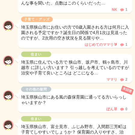
んな事を聞いた、点数はこのくらいだった…
NK
1
子育て・グッズ
埼玉県狭山市にお住いの方で0歳入園される方は何月に入
園される予定ですか？誕生日の関係で4月1次は見送った
のですが、2次用の空き状況を見る限りや…
はじめてのママリ🔰
1
住まい
埼玉県に住んでいる方で 狭山市、坂戸市、鶴ヶ島市、川
越市 に詳しい方います？ 引っ越しを考えているのですが
治安や子育て良いところは どこになる…
ママリ
2
未回答
その他の疑問
埼玉県狭山市にある風の森保育園に通ってる方いらっし
ゃいますか？
ぽん🐰
0
住まい
埼玉県狭山市、富士見市、ふじみ野市、入間郡三芳町は
子育てしやすいでしょうか？ 保育園の入りやすさ、治