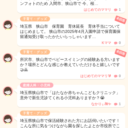
ンフォトのため 入間市、狭山市で 今、桜…
はじめてのママリ
1
未回答
子育て・グッズ
埼玉県 狭山市 保育園 育休延長 育休手当について
はじめまして。 狭山市の2025年4月入園申請で保育園保
留通知受け取ったかたいらっしゃいます…
Kママ
0
未回答
子育て・グッズ
所沢市、狭山市でベビースイミングの経験ある方います
か？場所とどんな感じか教えていただけると嬉しいです
🤝🙇
はじめてのママリ🔰
0
産婦人科・小児科
埼玉県狭山市で「はたなか赤ちゃんこどもクリニック」
意外で新生児診てくれる小児科ありますか？😭
なかりぃ🌺✨
1
子育て・グッズ
埼玉県狭山市で保活経験された方にお話伺いたいです！
こんな所に気をつけながら園を探したよとか市役所でこ