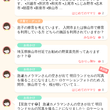
す。 ▪️川越市 ▪️所沢市 ▪️和光市 ▪️上尾市 ▪️ふじみ野市 ▪️志木
市 ▪️朝霞市 ▪️新座市 ▪️狭山市 …
はじめてのママリ
2
子育て・グッズ
息子の療育を考えています。 入間市または狭山市で療育
を利用している方 どちらの施設を利用されていますか？
みなみな
1
お出かけ
埼玉県狭山市付近でお勧めの野菜直売所ってあります
か？？😆
なかりぃ🌺✨
1
未回答
お出かけ
急遽カメラマンさんの空きが出て 明日ランドセルの写真
を撮ることになりました✨ ロケーションフォトのため 入
間市、狭山市で 今、桜が咲いていて 1…
はじめてのママリ
0
お出かけ
【至急です😂】 急遽カメラマンさんの空きが出て 明日
ランドセルの写真を撮ることになりました✨ ロケーショ