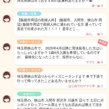
埼玉県狭山市でおすすめの皮膚科ありますか？😭
🌻
0
妊娠・出産
【飯能市周辺の産婦人科】 (飯能市、入間市、狭山市 周
辺) 飯能市周辺で産婦人科に通われている方 通っていて
直近で出産された方！！！！ 是非どこ…
みに。
1
未回答
子育て・グッズ
埼玉県狭山市で、 2025年4月以降に育休延長した方はい
らっしゃいますか？ 1歳4月入園を希望しているのです
が、 厳格化になったことで、役所からなに…
ママリ
0
子育て・グッズ
埼玉県狭山市辺りからディズニーランドまで 車で下道で
行って帰ってきたことある方いませんか？
はじめてのママリ🔰
1
お出かけ
埼玉県の、狭山市 入間市 所沢市 川越市 辺りで 土日にボ
ンボンドロップシール買えそうなお店あれば教えて頂き