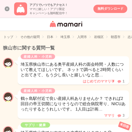
アプリでいつでもアクセス！
無料ダウンロード
ママに嬉しい！アプリ限定
キャンペーンも随時配信中！
女性専用匿名QA
アプリ・情報サ
トップ
その他の疑問
日本
埼玉県
入間市
岩槻区
朝霞市
志
イト
狭山市に関する質問一覧
産婦人科・小児科
埼玉県狭山市にある奥平産婦人科の面会時間・人数につ
いて教えてほしいです。 ネットで調べると2時間くらい
と出てきて、もう少し長いと嬉しいなと思…
はじめてのママリ🔰
1
産婦人科・小児科
鶴ヶ島駅付近で良い産婦人科ありませんか？ できれば2
回目の帝王切開になりそうなので総合病院寄り、NICUあ
ったりするとうれしいです。 1人目は計画…
ママリ
3
未回答
サプリ・健康