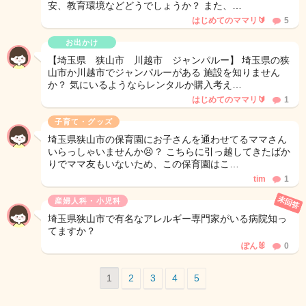
安、教育環境などどうでしょうか？ また、…
はじめてのママリ🔰
5
お出かけ
【埼玉県 狭山市 川越市 ジャンパルー】 埼玉県の狭
山市か川越市でジャンパルーがある 施設を知りません
か？ 気にいるようならレンタルか購入考え…
はじめてのママリ🔰
1
子育て・グッズ
埼玉県狭山市の保育園にお子さんを通わせてるママさん
いらっしゃいませんか😣？ こちらに引っ越してきたばか
りでママ友もいないため、この保育園はこ…
tim
1
未回答
産婦人科・小児科
埼玉県狭山市で有名なアレルギー専門家がいる病院知っ
てますか？
ぽん🐰
0
1
2
3
4
5