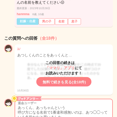
んの名前を教えてください😖
最終更新：2015年10月29日
hannnna
8歳, 10歳
妊娠・出産
男の子
名前
息子
この質問への回答
（全18件）
ｽﾉ
あつしくんのことをあっくんと…
この回答の続きは
「ママリ」アプリ
にて
お読みいただけます！
無料で続きを見る(全18件)
10月30日
退会ユーザー
あっくん、あっちゃんという
呼び方になる名前で1番違和感無いのは、あつ◯◯って