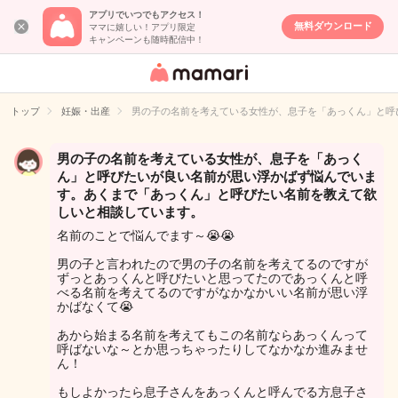
アプリでいつでもアクセス！
無料ダウンロード
ママに嬉しい！アプリ限定
キャンペーンも随時配信中！
女性専用匿名QA
アプリ・情報サ
トップ
妊娠・出産
男の子の名前を考えている女性が、息子を「あっくん」と呼
イト
男の子の名前を考えている女性が、息子を「あっく
ん」と呼びたいが良い名前が思い浮かばず悩んでいま
す。あくまで「あっくん」と呼びたい名前を教えて欲
しいと相談しています。
名前のことで悩んでます～😭😭
男の子と言われたので男の子の名前を考えてるのですが
ずっとあっくんと呼びたいと思ってたのであっくんと呼
べる名前を考えてるのですがなかなかいい名前が思い浮
かばなくて😭
あから始まる名前を考えてもこの名前ならあっくんって
呼ばないな～とか思っちゃったりしてなかなか進みませ
ん！
もしよかったら息子さんをあっくんと呼んでる方息子さ