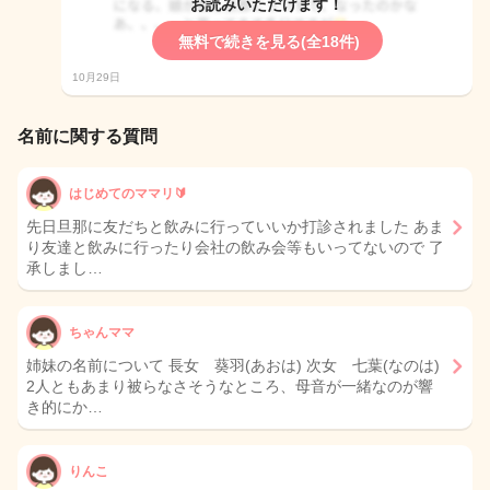
お読みいただけます！
無料で続きを見る(全18件)
10月29日
名前に関する質問
はじめてのママリ🔰
先日旦那に友だちと飲みに行っていいか打診されました あま
り友達と飲みに行ったり会社の飲み会等もいってないので 了
承しまし…
ちゃんママ
姉妹の名前について 長女 葵羽(あおは) 次女 七葉(なのは)
2人ともあまり被らなさそうなところ、母音が一緒なのが響
き的にか…
りんこ