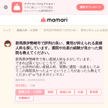
アプリでいつでもアクセス！
無料ダウンロード
ママに嬉しい！アプリ限定
キャンペーンも随時配信中！
女性専用匿名QA
アプリ・情報サ
トップ
産婦人科・小児科
群馬県伊勢崎市で評判の良い、費用が抑えられる産婦
イト
群馬県伊勢崎市で評判の良い、費用が抑えられる産婦
人科を探しています。通院や出産の経験が良かった病
院を教えてください。
群馬県伊勢崎市で良い産婦人科をさがしています。
できれば高くないところで…笑💦
どこか評判の良い産婦人科、実際に通院・出産をしてみ
てこの病院良かったよー というところがあったら教えて
ください(*´ω`*)オネガイシマス♪
最終更新：2018年4月25日
ゆかぽん
13歳
産婦人科・小児科
病院
産婦人科
出産
群馬県
伊勢崎市