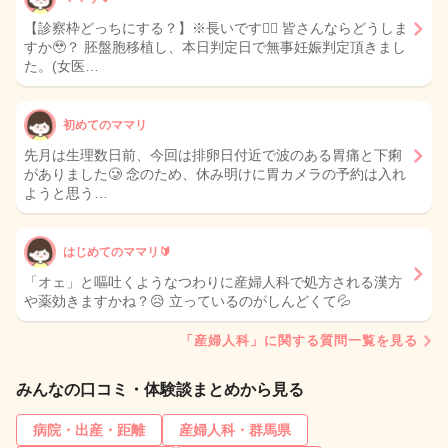
【診察枠どっちにする？】※長いです🙇‍♀️ 皆さんならどうしま
すか🥹？ 胚盤胞移植し、本日判定日で無事妊娠判定頂きまし
た。(女医…
初めてのママリ
先月は生理数日前、今回は排卵日付近で波のある胃痛と下痢
がありました🥲 念のため、休み明けに胃カメラの予約は入れ
ようと思う…
はじめてのママリ🔰
「オェ」と嘔吐くようなつわりに産婦人科で処方される漢方
や薬効きますかね？😥 立っているのがしんどくて💦
「産婦人科」に関する質問一覧を見る
みんなの口コミ・体験談まとめから見る
病院・出産・距離
産婦人科・群馬県