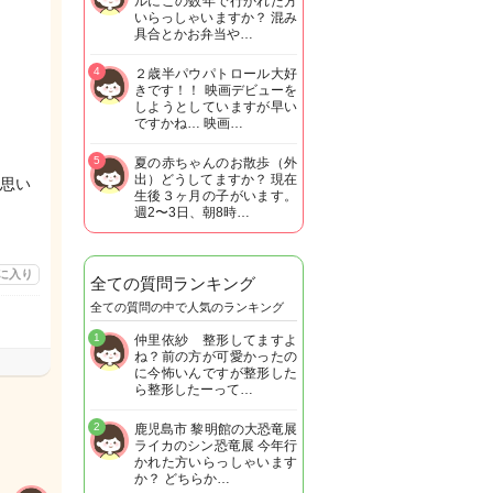
ルにこの数年で行かれた方
いらっしゃいますか？ 混み
具合とかお弁当や…
4
２歳半パウパトロール大好
きです！！ 映画デビューを
しようとしていますが早い
ですかね… 映画…
5
夏の赤ちゃんのお散歩（外
出）どうしてますか？ 現在
思い
生後３ヶ月の子がいます。
週2〜3日、朝8時…
に入り
全ての質問ランキング
全ての質問の中で人気のランキング
1
仲里依紗 整形してますよ
ね？前の方が可愛かったの
に今怖いんですが整形した
ら整形したーって…
2
鹿児島市 黎明館の大恐竜展
ライカのシン恐竜展 今年行
かれた方いらっしゃいます
か？ どちらか…