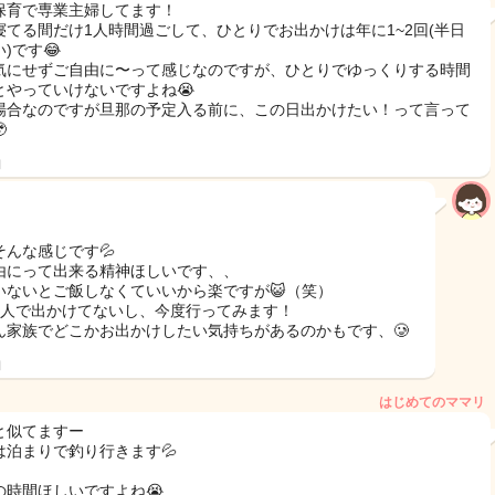
保育で専業主婦してます！
寝てる間だけ1人時間過ごして、ひとりでお出かけは年に1~2回(半日
)です😂
気にせずご自由に〜って感じなのですが、ひとりでゆっくりする時間
とやっていけないですよね😭
場合なのですが旦那の予定入る前に、この日出かけたい！って言って

日
そんな感じです💦
由にって出来る精神ほしいです、、
いないとご飯しなくていいから楽ですが😺（笑）
1人で出かけてないし、今度行ってみます！
ん家族でどこかお出かけしたい気持ちがあるのかもです、🥲
日
はじめてのママリ
と似てますー
は泊まりで釣り行きます💦
の時間ほしいですよね😭