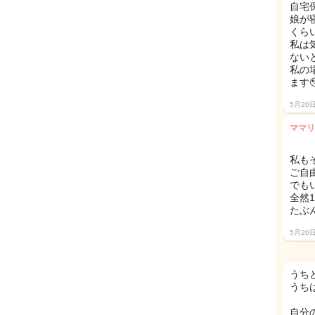
自宅
娘が
くらい
私は
ない
私の
ます
5月20
ママリ
私も
ご自
でも
全然
たぶ
5月20
うち
うち
自分