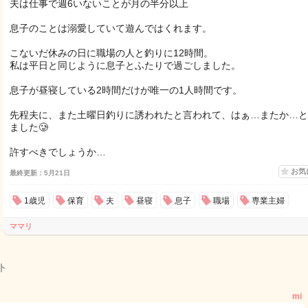
夫は仕事で週6いないことが月の半分以上
息子のことは溺愛していて遊んではくれます。
こないだ休みの日に職場の人と釣りに12時間。
私は平日と同じように息子とふたりで過ごしました。
息子が昼寝している2時間だけが唯一の1人時間です。
先程夫に、また土曜日釣りに誘われたと言われて、はぁ…またか…と
ました🥲
許すべきでしょうか…
お気
最終更新：5月21日
1歳児
保育
夫
昼寝
息子
職場
専業主婦
ママリ
ト
mi