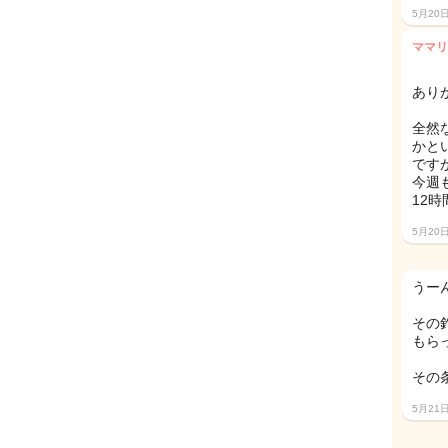
5月20
ママリ
あり
全然な
かと
です
今週
12
5月20
うー
その
もら
その
5月21