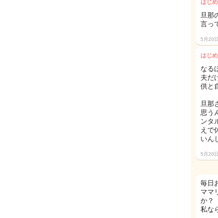
はじめ
旦那
言っ
5月20
はじめ
なる
夫だ
供と
旦那
思う
ンタ
えで
いん
5月20
毎日
ママ
か？
私な