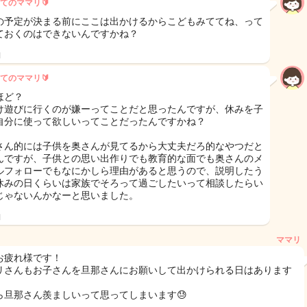
てのママリ🔰
の予定が決まる前にここは出かけるからこどもみててね、って
ておくのはできないんですかね？
日
てのママリ🔰
ほど？
け遊びに行くのが嫌ーってことだと思ったんですが、休みを子
自分に使って欲しいってことだったんですかね？
さん的には子供を奥さんが見てるから大丈夫だろ的なやつだと
んですが、子供との思い出作りでも教育的な面でも奥さんのメ
ルフォローでもなにかしら理由があると思うので、説明したう
休みの日くらいは家族でそろって過ごしたいって相談したらい
じゃないんかなーと思いました。
日
ママリ
お疲れ様です！
リさんもお子さんを旦那さんにお願いして出かけられる日はあります
ら旦那さん羨ましいって思ってしまいます😓