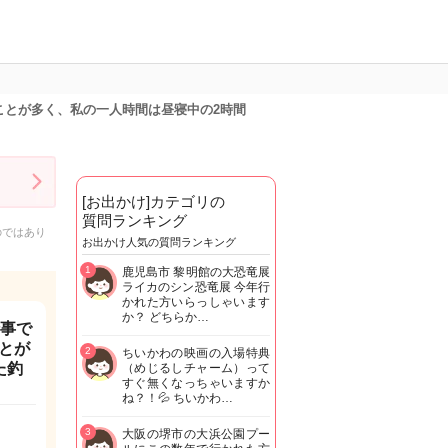
ことが多く、私の一人時間は昼寝中の2時間
[お出かけ]カテゴリの
質問ランキング
のではあり
お出かけ人気の質問ランキング
1
鹿児島市 黎明館の大恐竜展
ライカのシン恐竜展 今年行
かれた方いらっしゃいます
か？ どちらか…
仕事で
とが
2
ちいかわの映画の入場特典
た釣
（めじるしチャーム）って
すぐ無くなっちゃいますか
ね？！💦 ちいかわ…
3
大阪の堺市の大浜公園プー