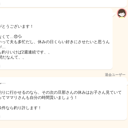
日
がとうございます！
くて…😞💦
いって夫も多忙だし、休みの日くらい好きにさせたいと思うん
が…
も釣りいけば2週連続です、、
時間だなんて、、
日
退会ユーザー
ん…
釣りに行かせるのなら、その次の旦那さんの休みはお子さん見ていて
ってママリさんも自分の時間貰いましょう！
条件なら釣り許します！
日