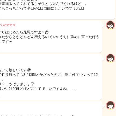
仕事頑張ってくれてるし子供とも遊んでくれるけど。。
もこっちだって半日や1日自由にしたいですよね😮‍💨
日
てのママリ
作りはじめたら最悪ですよ〜🫠
れたからとかどんどん増えるので今のうちに強めに言ったほう
です👊
日
方いて嬉しいです🥲
で釣り行っても3.4時間とかだったのに、急に仲間つくって12
、、
り？！やばすぎます🥲
はいいけどほどほどにしてほしいですよね、、、
日