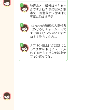
3
地震あと 帰省は控えるべ
きですよね？ 夫の実家が熊
本で お盆前に２泊3日で
実家に泊まる予定…
4
ちいかわの映画の入場特典
（めじるしチャーム）って
すぐ無くなっちゃいますか
ね？！💦 ちいかわ…
5
ナプキン値上げが話題にな
ってますが 私はミレーナ入
れてるからもう1年以上ナ
プキン買ってない…