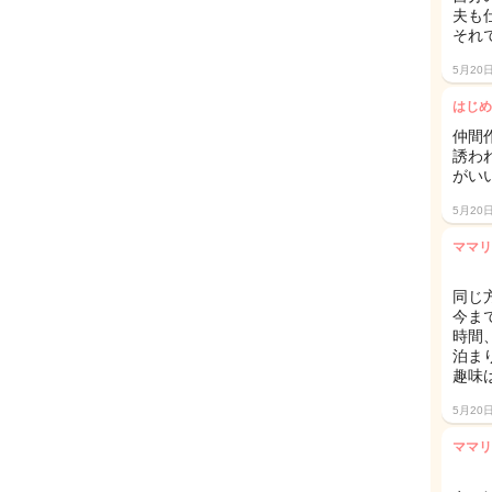
夫も
それで
5月20
はじめ
仲間
誘わ
がいい
5月20
ママリ
同じ
今ま
時間
泊ま
趣味
5月20
ママリ