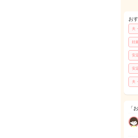
お
夫
妊
安
安
夫
「