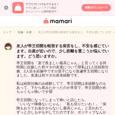
アプリでいつでもアクセス！
無料ダウンロード
ママに嬉しい！アプリ限定
キャンペーンも随時配信中！
女性専用匿名QA
アプリ・情報サ
トップ
妊娠・出産
友人が帝王切開を軽視する発言をし、不安を感じています。
イト
友人が帝王切開を軽視する発言をし、不安を感じてい
ます。出産が近いので、少し距離を置こうか悩んでい
ます。どう思いますか。
帝王切開を「楽で羨ましい最高じゃん」と言ってくる同
時期に妊娠した初マタの友達について😿私は1人目経腟分
娩、2人目を妊娠中ですが逆子になり急遽帝王切開になり
ました。友達は初マタ出産未経験です。
私は経腟分娩のみ経験してて、帝王切開は未経験なのも
あって、下から産みたかったのが本音で、帝王切開がめ
ちゃくちゃ怖いです😿
帝王切開になってしまって怖いと話したら、
「いいなー陣痛ないじゃん」「私も切りたいわ！」「保
険もおりてお金かからないし最高じゃん」と言われて、
ずっと少しもやもやしてたのですが、ポジティブなんか