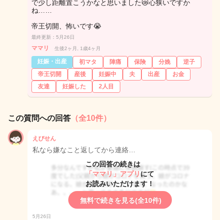
で少し距離置こうかなと思いました😿心狭いですか
ね……
帝王切開、怖いです😭
最終更新：5月26日
ママリ
生後2ヶ月, 1歳4ヶ月
妊娠・出産
初マタ
陣痛
保険
分娩
逆子
帝王切開
産後
妊娠中
夫
出産
お金
友達
妊娠した
2人目
この質問への回答
（全10件）
えびせん
私なら嫌なこと返してから連絡…
この回答の続きは
「ママリ」アプリ
にて
お読みいただけます！
無料で続きを見る(全10件)
5月26日