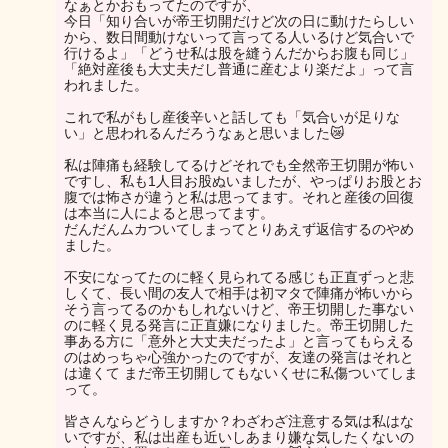
なぁとかおもってたのですが、
今日「知り合いが帝王切開だけど次の日に動けたらしい
から、数日間動けないって言ってる人いるけど気合いで
行けるよ」「どうせ私は股を縫うんだからお腹も同じ」
「絶対産後も大丈夫だし普通に産むより楽だよ」って言
われました。
これで私がもし産後辛いと話しても「気合いが足りな
い」と思われるんだろうなぁと思いました😿
私は陣痛も経験してるけどそれでも全然帝王切開が怖い
ですし、私も1人目お股ぬいましたが、やっぱりお股とお
腹では怖さが違うと私は思ってます。それと産後の回復
は本当に人によると思ってます。
だんだんムカついてしまってとりあえず返信するのやめ
ました。
不安になってたのに軽く見られてる感じも正直ずっと悲
しくて、長い間の友人で相手は初マタで陣痛が怖いから
そう言ってるのかもしれないけど、帝王切開した事ない
のに軽く見る発言に正直嫌になりました。帝王切開した
事ある方に「意外と大丈夫だったよ」と言ってもらえる
のはめっちゃ心強かったのですが、友達の発言はそれと
は違くて まだ帝王切開してもないくせに私傷ついてしま
って。
皆さんならどうしますか？わざわざ注意する気は私はな
いですが、私は出産も近いしあまり嫌な気したくないの