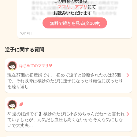
この回答の続きは
「ママリ」アプリ
にて
お読みいただけます！
無料で続きを見る(全10件)
5月19日
逆子に関する質問
はじめてのママリ🔰
現在37週の初産婦です。 初めて逆子と診断されたのは35週
で、それ以降は検診のたびに逆子になったり頭位に戻ったり
を繰り返し…
🌈
31週の妊婦です🤰 検診のたびに小さめちゃんだね〜と言われ
ていましたが、元気だし血圧も高くないからそんな気にしな
いで大丈夫…