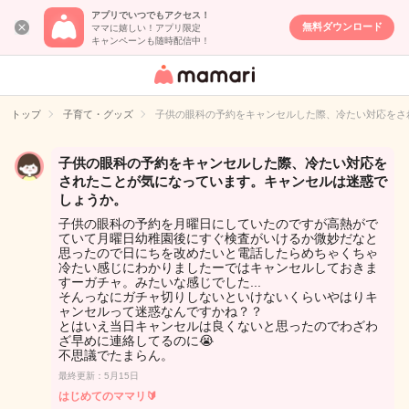
アプリでいつでもアクセス！
無料ダウンロード
ママに嬉しい！アプリ限定
キャンペーンも随時配信中！
女性専用匿名QA
アプリ・情報サ
トップ
子育て・グッズ
子供の眼科の予約をキャンセルした際、冷たい対応をさ
イト
子供の眼科の予約をキャンセルした際、冷たい対応を
されたことが気になっています。キャンセルは迷惑で
しょうか。
子供の眼科の予約を月曜日にしていたのですが高熱がで
ていて月曜日幼稚園後にすぐ検査がいけるか微妙だなと
思ったので日にちを改めたいと電話したらめちゃくちゃ
冷たい感じにわかりましたーではキャンセルしておきま
すーガチャ。みたいな感じでした...
そんっなにガチャ切りしないといけないくらいやはりキ
ャンセルって迷惑なんですかね？？
とはいえ当日キャンセルは良くないと思ったのでわざわ
ざ早めに連絡してるのに😭
不思議でたまらん。
最終更新：5月15日
はじめてのママリ🔰