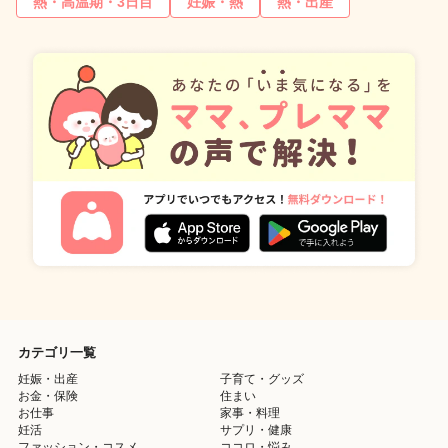
熱・高温期・3日目
妊娠・熱
熱・出産
カテゴリ一覧
妊娠・出産
子育て・グッズ
お金・保険
住まい
お仕事
家事・料理
妊活
サプリ・健康
ファッション・コスメ
ココロ・悩み