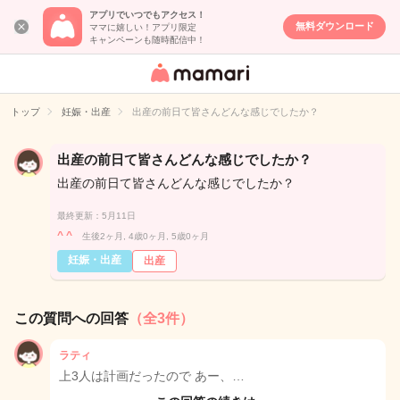
アプリでいつでもアクセス！
無料ダウンロード
ママに嬉しい！アプリ限定
キャンペーンも随時配信中！
女性専用匿名QA
アプリ・情報サ
トップ
妊娠・出産
出産の前日て皆さんどんな感じでしたか？
イト
出産の前日て皆さんどんな感じでしたか？
出産の前日て皆さんどんな感じでしたか？
最終更新：5月11日
^ ^
生後2ヶ月, 4歳0ヶ月, 5歳0ヶ月
妊娠・出産
出産
この質問への回答
（全3件）
ラティ
上3人は計画だったので あー、…