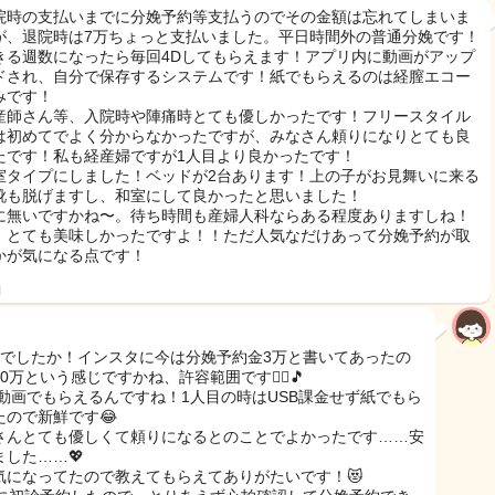
院時の支払いまでに分娩予約等支払うのでその金額は忘れてしまいま
が、退院時は7万ちょっと支払いました。平日時間外の普通分娩です！
きる週数になったら毎回4Dしてもらえます！アプリ内に動画がアップ
ドされ、自分で保存するシステムです！紙でもらえるのは経膣エコー
みです！
産師さん等、入院時や陣痛時とても優しかったです！フリースタイル
は初めてでよく分からなかったですが、みなさん頼りになりとても良
たです！私も経産婦ですが1人目より良かったです！
室タイプにしました！ベッドが2台あります！上の子がお見舞いに来る
靴も脱げますし、和室にして良かったと思いました！
に無いですかね〜。待ち時間も産婦人科ならある程度ありますしね！
、とても美味しかったですよ！！ただ人気なだけあって分娩予約が取
かが気になる点です！
日
円でしたか！インスタに今は分娩予約金3万と書いてあったの
0万という感じですかね、許容範囲です🙂‍↕️🎵
は動画でもらえるんですね！1人目の時はUSB課金せず紙でもら
たので新鮮です😂
さんとても優しくて頼りになるとのことでよかったです……安
ました……💖
気になってたので教えてもらえてありがたいです！😻