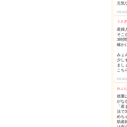
元気
5月15
うさぎ
産婦
そこ
3時
確か
みょ
少し
ましょう
こち
5月16
みょん
徳重
がな
「産
法で
めち
助産
は安