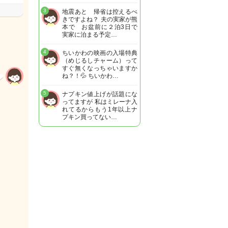
3
地震あと 帰省は控えるべ
きですよね？ 夫の実家が熊
本で お盆前に２泊3日で
実家に泊まる予定…
4
ちいかわの映画の入場特典
（めじるしチャーム）って
すぐ無くなっちゃいますか
ね？！💦 ちいかわ…
5
ナプキン値上げが話題にな
ってますが 私はミレーナ入
れてるからもう1年以上ナ
プキン買ってない…