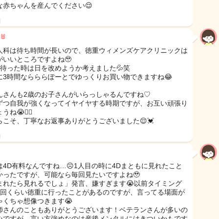
な赤ちゃんを産んでください😌
日
🐰
人科は待ち時間が長いので、徳重ウィメンズケアクリニックは
がいいところですよね🥹
間待った時は日を改めようか考えました💦笑
に3時間ならららぽーとでゆっくりお買い物できますね😂
んさんも2歳のお子さんがいらっしゃるんですね♡
ずつ自我が強くなってイヤイヤする時期ですが、お互い頑張り
ね😭❤️‍🔥
らこそ、丁寧なお返事ありがとうございました😌💓
日
は4D有料なんですね…☹️1人目の時に4Dまともに見れたこと
かったですが、可能なら毎回見たいですよね🥹
まれたら見れるでしょ」発言、嫌すぎます😭以前タイミング
3回くらい徳重に行ったことがあるのですが、言ってる場面が
ゃくちゃ想像つきます😭
師さんのこともありがとうございます！ベテランさんが多いの
心ですが、言い方強めなのは産後メンタルにはきついかもです