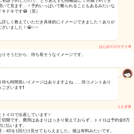
日に初診予約したので、とりあえず心拍確認して分娩予約でき
聞いて見ます…！予約いっぱいで断られることもあるみたいな
ドキドキです😂（笑）
も詳しく教えていただき具体的にイメージできました！ありが
ございました！😭✨✨
日
はじめてのママリ🔰
ありそうだから、待ち長そうなイメージです。
日
り待ち時間長いイメージはありますよね……😢コメントあり
ございます❗️
日
うさぎ🐰
とトイロで出産しています✨
王切開です。費用はあまりはっきり覚えておらず…トイロは予約金8万
初に払います。
重：4Dを1回だけ見せてもらえました。後は有料みたいです。