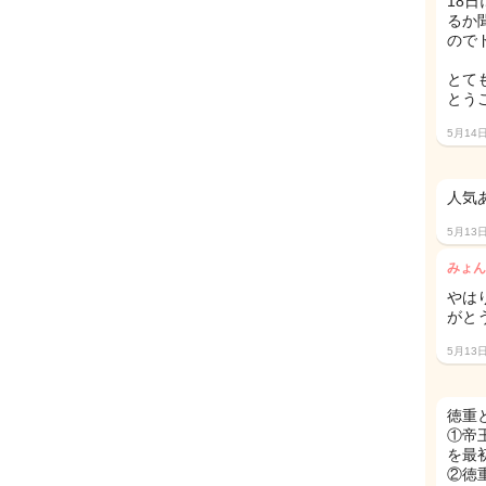
18
るか
ので
とて
とう
5月14
人気
5月13
みょん
やは
がとう
5月13
徳重
①帝
を最
②徳