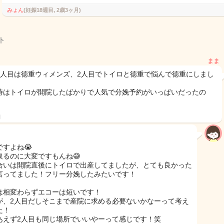
みょん
(妊娠18週目, 2歳3ヶ月)
ト
まま
1人目は徳重ウィメンズ、2人目でトイロと徳重で悩んで徳重にしまし
時はトイロが開院したばかりで人気で分娩予約がいっぱいだったの
、
日
ですよね😭
取るのに大変ですもんね😅
合いは開院直後にトイロで出産してましたが、とても良かった
言ってました！フリー分娩したみたいです！
は相変わらずエコーは短いです！
が、2人目だしそこまで産院に求める必要ないかなーって考え
た！
あえず2人目も同じ場所でいいやーって感じです！笑