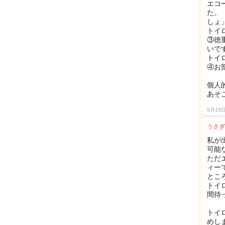
エコ
た。
しょ
トイ
③徳
いです
トイ
④お
個人
あそ
5月15
うさぎ
私が
可能
ただ
ィー
ところ
トイ
間待
トイ
めしま