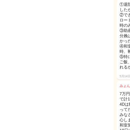
①退
した
②で
ロー
時の
③助
分娩
かっ
④和
時、
⑤特
ご飯
れる
5月14
みょん
7万
で計1
4D
って
みな
心し
和室