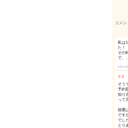
コメン
私は
た！
その
で、
5月11
まま
そう
予約
知り
って
徳重
です
でし
とり