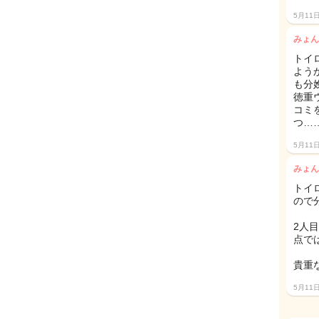
5月11
みょん
トイ
よう
も分
徳重
コミ
つ……
5月11
みょん
トイ
ので
2人
点で
貴重
5月11