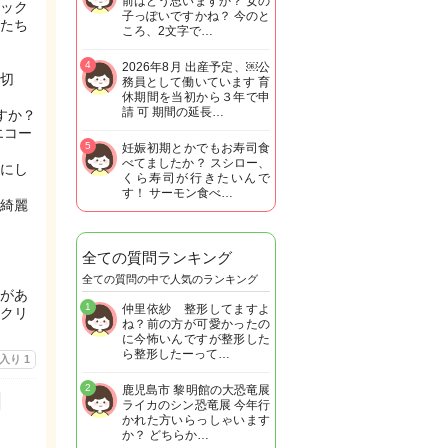
前はどう思いますか？ 女の
ック
子っぽいですかね？ 今のと
たち
ころ、2文字で…
4
2026年8月 出産予定、￼公
切
務員として働いています 育
休期間を当初から３年で申
請 可 期間の延長…
すか？
エコー
5
妊娠初期とかでもお寿司食
べてましたか？ スシロー、
にし
くら寿司が行きたいんで
す！ サーモン食べ…
綺麗
全ての質問ランキング
全ての質問の中で人気のランキング
があ
1
仲里依紗 整形してますよ
アクリ
ね？前の方が可愛かったの
に今怖いんですが整形した
ら整形したーって…
に入り
1
2
鹿児島市 黎明館の大恐竜展
ライカのシン恐竜展 今年行
かれた方いらっしゃいます
か？ どちらか…