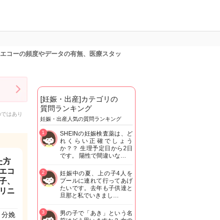
費用、エコーの頻度やデータの有無、医療スタッ
[妊娠・出産]カテゴリの
質問ランキング
のではあり
妊娠・出産人気の質問ランキング
1
SHEINの妊娠検査薬は、ど
れくらい正確でしょう
か？？ 生理予定日から2日
です。 陽性で間違いな…
た方
エコ
2
妊娠中の夏、上の子4人を
子、
プールに連れて行ってあげ
たいです。去年も子供達と
リニ
旦那と私でいきまし…
3
男の子で「あき」という名
、分娩