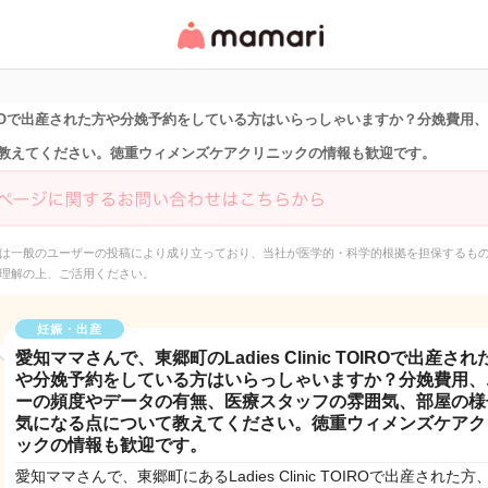
女性専用匿名QAアプ
リ・情報サイト
ic TOIROで出産された方や分娩予約をしている方はいらっしゃいますか？分娩
教えてください。徳重ウィメンズケアクリニックの情報も歓迎です。
は一般のユーザーの投稿により成り立っており、当社が医学的・科学的根拠を担保するも
理解の上、ご活用ください。
妊娠・出産
愛知ママさんで、東郷町のLadies Clinic TOIROで出産され
や分娩予約をしている方はいらっしゃいますか？分娩費用、
ーの頻度やデータの有無、医療スタッフの雰囲気、部屋の様
気になる点について教えてください。徳重ウィメンズケアク
ックの情報も歓迎です。
愛知ママさんで、東郷町にあるLadies Clinic TOIROで出産された方