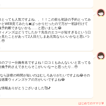
日
ロとっても人気ですよね、、！！この前も初診の予約とってみ
かとWEB見てみたら✖️ばっかりだったので万が一初診行けて
娩予約断できないかも……と思いました😂
ウィメンズはどうでしたか？先生のエコーが短すぎるという口
を見たことがあって2人目だしまあ元気ならいいかなと思いつ
🥹
日
ロのフリー分娩有名ですよね！口コミもみんないいと言ってる
分娩予約さえできたらそこがいいなーと思ったり…🥹
目なら診察の時間が短いのはむしろありがたいですよね😂その
は徳重ウィメンズケアの方がいいですよね😂
な情報ありがとうございました🥰🎵
日
はじめてのママリ🔰