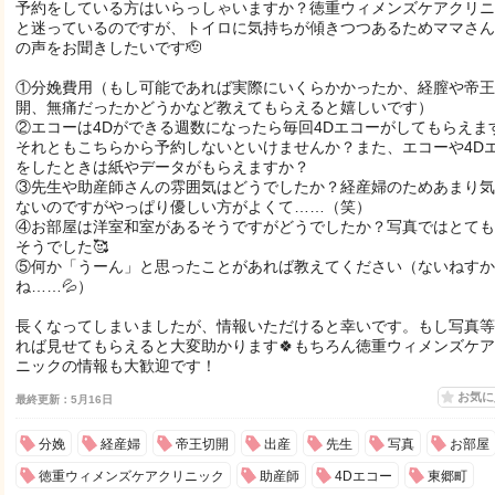
予約をしている方はいらっしゃいますか？徳重ウィメンズケアクリニ
と迷っているのですが、トイロに気持ちが傾きつつあるためママさん
の声をお聞きしたいです🫡
①分娩費用（もし可能であれば実際にいくらかかったか、経膣や帝王
開、無痛だったかどうかなど教えてもらえると嬉しいです）
②エコーは4Dができる週数になったら毎回4Dエコーがしてもらえま
それともこちらから予約しないといけませんか？また、エコーや4D
をしたときは紙やデータがもらえますか？
③先生や助産師さんの雰囲気はどうでしたか？経産婦のためあまり気
ないのですがやっぱり優しい方がよくて……（笑）
④お部屋は洋室和室があるそうですがどうでしたか？写真ではとても
そうでした🥰
⑤何か「うーん」と思ったことがあれば教えてください（ないねすか
ね……💦）
長くなってしまいましたが、情報いただけると幸いです。もし写真等
れば見せてもらえると大変助かります🍀もちろん徳重ウィメンズケ
ニックの情報も大歓迎です！
お気
最終更新：5月16日
分娩
経産婦
帝王切開
出産
先生
写真
お部屋
徳重ウィメンズケアクリニック
助産師
4Dエコー
東郷町