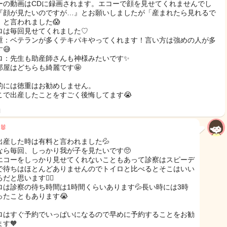
ーの動画はCDに録画されます。エコーで顔を見せてくれませんでし
『顔が見たいのですが…』とお願いしましたが「産まれたら見れるで
」と言われました😱
ロは毎回見せてくれました♡
重：ベテランが多くテキパキやってくれます！言い方は強めの人が多
😅
ロ：先生も助産師さんも神様みたいです✨
部屋はどちらも綺麗です🤩
的には徳重はお勧めしません。
こで出産したことをすごく後悔してます😭
日
🐰
出産した時は有料と言われました💦
なら毎回、しっかり我が子を見たいです🥺
エコーをしっかり見せてくれないこともあって診察はスピーデ
で待ちはほとんどありませんのでトイロと比べるとそこはいい
だと思います🙂‍↕️
ロは診察の待ち時間は1時間くらいあります💦長い時には3時
ったこともあります😭
ロはすぐ予約でいっぱいになるので早めに予約することをお勧
す🧡