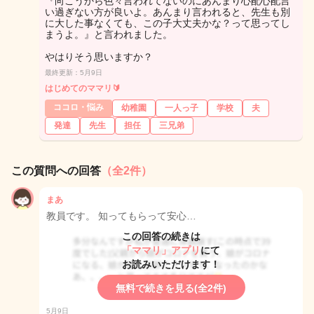
『向こうから色々言われてないのにあんまり心配心配言
い過ぎない方が良いよ。あんまり言われると、先生も別
に大した事なくても、この子大丈夫かな？って思ってし
まうよ。』と言われました。
やはりそう思いますか？
最終更新：5月9日
はじめてのママリ🔰
ココロ・悩み
幼稚園
一人っ子
学校
夫
発達
先生
担任
三兄弟
この質問への回答
（全2件）
まあ
教員です。 知ってもらって安心…
この回答の続きは
「ママリ」アプリ
にて
お読みいただけます！
無料で続きを見る(全2件)
5月9日