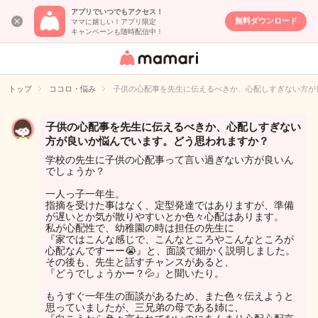
アプリでいつでもアクセス！
無料ダウンロード
ママに嬉しい！アプリ限定
キャンペーンも随時配信中！
女性専用匿名QA
アプリ・情報サ
トップ
ココロ・悩み
子供の心配事を先生に伝えるべきか、心配しすぎない方が
イト
子供の心配事を先生に伝えるべきか、心配しすぎない
方が良いか悩んでいます。どう思われますか？
学校の先生に子供の心配事って言い過ぎない方が良いん
でしょうか？
一人っ子一年生。
指摘を受けた事はなく、定型発達ではありますが、準備
が遅いとか気が散りやすいとか色々心配はあります。
私が心配性で、幼稚園の時は担任の先生に
『家ではこんな感じで、こんなところやこんなところが
心配なんですーー😭』と、面談で細かく説明しました。
その後も、先生と話すチャンスがあると、
『どうでしょうかー？💦』と聞いたり。
もうすぐ一年生の面談があるため、また色々伝えようと
思っていましたが、三兄弟の母である姉に、