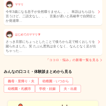
ママリ
今年3歳になる息子が全然喋りません、、、 単語はちらほら
言うけど、二語文なし、、、 言葉が遅いと高確率で自閉症と
か発達障…
はじめてのママリ🔰
さっき旦那にちょっとしたことで後ろから足で軽くおしりを
蹴られました。笑 たぶん悪気は全くなく、なんとなく足が出
ちゃった…
「ココロ・悩み」の新着一覧を見る
みんなの口コミ・体験談まとめから見る
義母・里帰り・夫
幼稚園・いつから
幼稚園・札幌市
学校・妊娠
夫・出産