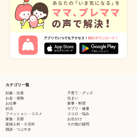
カテゴリ一覧
妊娠・出産
子育て・グッズ
お金・保険
住まい
お仕事
家事・料理
妊活
サプリ・健康
ファッション・コスメ
ココロ・悩み
家族・旦那
お出かけ
産婦人科・小児科
その他の疑問
雑談・つぶやき