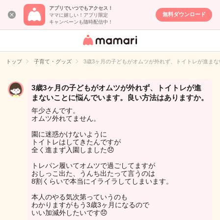
アプリでいつでもアクセス！
無料ダウンロード
ママに嬉しい！アプリ限定
キャンペーンも随時配信中！
女性専用匿名QA
アプリ・情報サ
トップ
子育て・グッズ
3歳3ヶ月の子どもがオムツが外れず、トイトレが進ま
イト
3歳3ヶ月の子どもがオムツが外れず、トイトレが進
まないことに悩んでいます。良い方法はありますか。
年少さんです。
オムツ外れてません。
園に迷惑かけないように
トイトレはしてきたんですが
全く進まず入園しました😞
トレパン履いてオムツで過ごしてますが
おしっこ出た、うんち出たって言うのは
8割くらいで本当にイライラしてしまいます。
本人のやる気次第っていうのも
わかりますがもう3歳3ヶ月になるので
いい加減外したいです😞