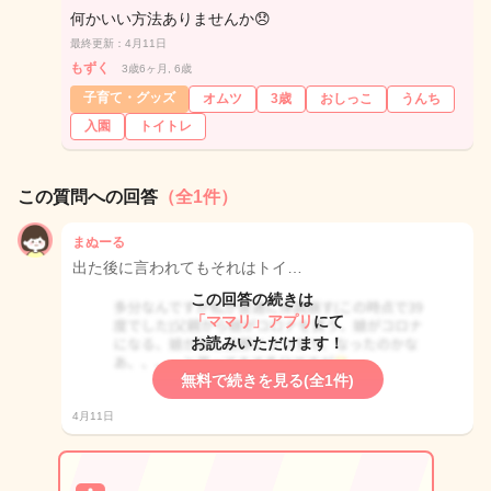
何かいい方法ありませんか😞
最終更新：4月11日
もずく
3歳6ヶ月, 6歳
子育て・グッズ
オムツ
3歳
おしっこ
うんち
入園
トイトレ
この質問への回答
（全1件）
まぬーる
出た後に言われてもそれはトイ…
この回答の続きは
「ママリ」アプリ
にて
お読みいただけます！
無料で続きを見る(全1件)
4月11日