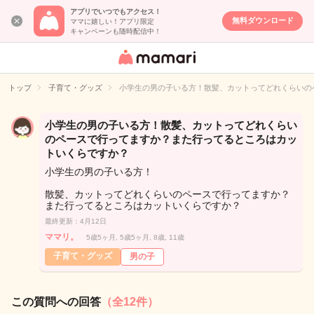
アプリでいつでもアクセス！
無料ダウンロード
ママに嬉しい！アプリ限定
キャンペーンも随時配信中！
女性専用匿名QA
アプリ・情報サ
トップ
子育て・グッズ
小学生の男の子いる方！散髪、カットってどれくらいの
イト
小学生の男の子いる方！散髪、カットってどれくらい
のペースで行ってますか？また行ってるところはカッ
トいくらですか？
小学生の男の子いる方！
散髪、カットってどれくらいのペースで行ってますか？
また行ってるところはカットいくらですか？
最終更新：4月12日
ママリ。
5歳5ヶ月, 5歳5ヶ月, 8歳, 11歳
子育て・グッズ
男の子
この質問への回答
（全12件）