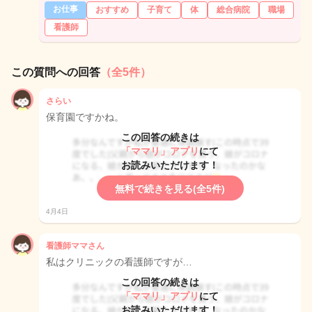
お仕事
おすすめ
子育て
体
総合病院
職場
看護師
この質問への回答
（全5件）
さらい
保育園ですかね。
この回答の続きは
「ママリ」アプリ
にて
お読みいただけます！
無料で続きを見る(全5件)
4月4日
看護師ママさん
私はクリニックの看護師ですが…
この回答の続きは
「ママリ」アプリ
にて
お読みいただけます！