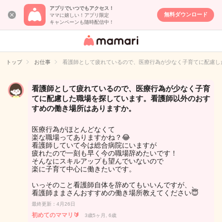
アプリでいつでもアクセス！
無料ダウンロード
ママに嬉しい！アプリ限定
キャンペーンも随時配信中！
女性専用匿名QA
アプリ・情報サ
トップ
お仕事
看護師として疲れているので、医療行為が少なく子育てに配慮し
イト
看護師として疲れているので、医療行為が少なく子育
てに配慮した職場を探しています。看護師以外のおす
すめの働き場所はありますか。
医療行為がほとんどなくて
楽な職場ってありますかね？😂
看護師していて今は総合病院にいますが
疲れたので一刻も早く今の職場辞めたいです！
そんなにスキルアップも望んでいないので
楽に子育て中心に働きたいです。
いっそのこと看護師自体を辞めてもいいんですが、、
看護師ままさんおすすめの働き場所教えてください😇
最終更新：4月26日
初めてのママリ🔰
3歳5ヶ月, 6歳