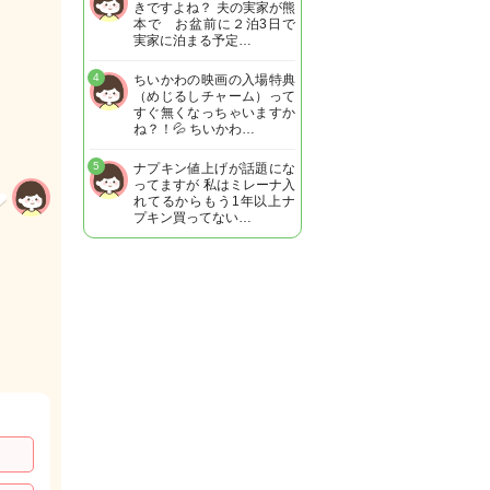
きですよね？ 夫の実家が熊
本で お盆前に２泊3日で
実家に泊まる予定…
4
ちいかわの映画の入場特典
（めじるしチャーム）って
すぐ無くなっちゃいますか
ね？！💦 ちいかわ…
5
ナプキン値上げが話題にな
ってますが 私はミレーナ入
れてるからもう1年以上ナ
プキン買ってない…