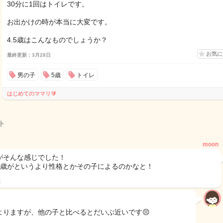
30分に1回はトイレです。
お出かけの時が本当に大変です。
4.5歳はこんなものでしょうか？
お気
最終更新：3月28日
男の子
5歳
トイレ
はじめてのママリ🔰
ト
moon
がそんな感じでした！
５歳がというより性格とかその子によるのかなと！
日
よりますが、他の子と比べるとだいぶ近いです😣