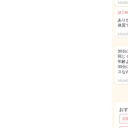
3月28
はじめ
あり
体質
3月28
30
同じ
年齢
30
スな
3月28
お
妊