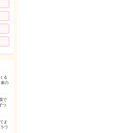
くる
 家の
震で
ずつ
てま
ハラワ