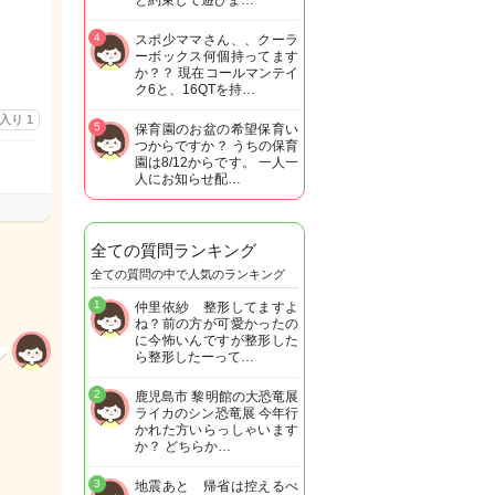
と約束して遊びま…
4
スポ少ママさん、、クーラ
ーボックス何個持ってます
か？？ 現在コールマンテイ
ク6と、16QTを持…
に入り
1
5
保育園のお盆の希望保育い
つからですか？ うちの保育
園は8/12からです。 一人一
人にお知らせ配…
全ての質問ランキング
全ての質問の中で人気のランキング
1
仲里依紗 整形してますよ
ね？前の方が可愛かったの
に今怖いんですが整形した
ら整形したーって…
2
鹿児島市 黎明館の大恐竜展
ライカのシン恐竜展 今年行
かれた方いらっしゃいます
か？ どちらか…
3
地震あと 帰省は控えるべ