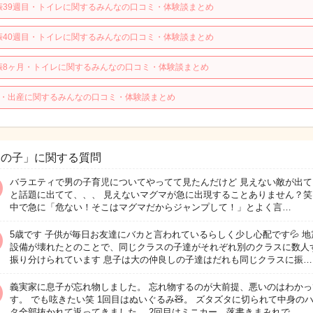
娠39週目・トイレに関するみんなの口コミ・体験談まとめ
娠40週目・トイレに関するみんなの口コミ・体験談まとめ
娠8ヶ月・トイレに関するみんなの口コミ・体験談まとめ
歳・出産に関するみんなの口コミ・体験談まとめ
男の子」に関する質問
バラエティで男の子育児についてやってて見たんだけど 見えない敵が出て
と話題に出てて、、、 見えないマグマが急に出現することありません？笑
中で急に「危ない！そこはマグマだからジャンプして！」とよく言…
5歳です 子供が毎日お友達にバカと言われているらしく少し心配です💦 地
設備が壊れたとのことで、同じクラスの子達がそれぞれ別のクラスに数人
振り分けられています 息子は大の仲良しの子達はだれも同じクラスに振…
義実家に息子が忘れ物しました。 忘れ物するのが大前提、悪いのはわかっ
す。 でも呟きたい笑 1回目はぬいぐるみ🧸。 ズタズタに切られて中身の
タ全部抜かれて返ってきました。 2回目はミニカー。落書きまみれで…