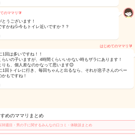
日
てのママリ🔰
がとうございます！
ですかね💦今もトイレ近いですか？？
日
はじめてのママリ🔰
分に1回は多いですね！！
くらいの子いますが、4時間くらいいかない時もザラにあります！
よりも、個人差なのかなって思います😊
分に1回トイレに行き、毎回ちゃんと出るなら、それが息子さんのペー
のかもですね！
日
すすめのママリまとめ
娠38週目・男の子に関するみんなの口コミ・体験談まとめ