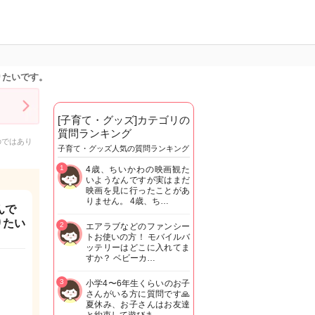
りたいです。
[子育て・グッズ]カテゴリの
質問ランキング
のではあり
子育て・グッズ人気の質問ランキング
1
4歳、ちいかわの映画観た
いようなんですが実はまだ
映画を見に行ったことがあ
りません。 4歳、ち…
んで
りたい
2
エアラブなどのファンシー
トお使いの方！ モバイルバ
ッテリーはどこに入れてま
すか？ ベビーカ…
3
小学4〜6年生くらいのお子
さんがいる方に質問です🙏
夏休み、お子さんはお友達