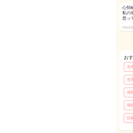
心拍
私の
思っ
3月23
お
生
生
病
病
妊