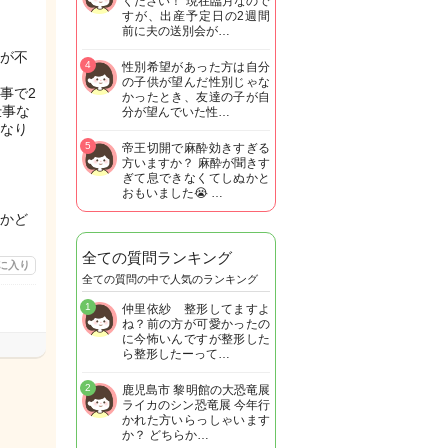
ください！ 現在臨月なので
すが、出産予定日の2週間
前に夫の送別会が…
が不
4
性別希望があった方は自分
の子供が望んだ性別じゃな
事で2
かったとき、友達の子が自
仕事な
分が望んでいた性…
になり
5
帝王切開で麻酔効きすぎる
方いますか？ 麻酔が聞きす
ぎて息できなくてしぬかと
おもいました😭 …
かど
全ての質問ランキング
に入り
全ての質問の中で人気のランキング
1
仲里依紗 整形してますよ
ね？前の方が可愛かったの
に今怖いんですが整形した
ら整形したーって…
2
鹿児島市 黎明館の大恐竜展
ライカのシン恐竜展 今年行
かれた方いらっしゃいます
か？ どちらか…