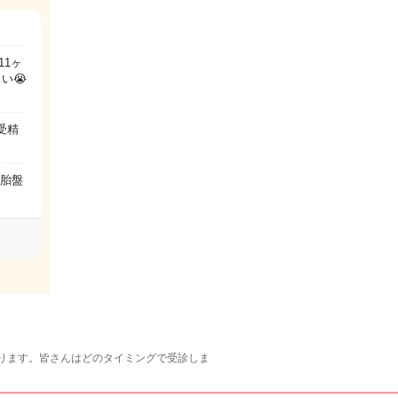
11ヶ
い😭
受精
と胎盤
ります。皆さんはどのタイミングで受診しま