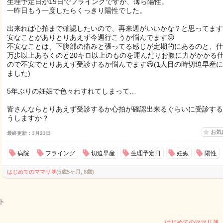
生理予定日が19日でフライングですが、薄ら陽性。
一昨日もう一度したらくっきり陽性でした。
出来れば心拍まで確認したいので、再来週がいいかな？と思ってます
安なことがありとりあえず今週行こうか悩んでます😖
不安なことは、下腹部の痛みと張ってる感じが定期的にあるのと、仕
万歩以上あるくのと20キロ以上のものを運んだりお腹に力がかかる
ので不安でとりあえず受診するか悩んでます😢(1人目の時切迫早産
ました)
5年ぶりの妊娠で色々わすれてしまって…
皆さんならとりあえず受診するか心拍が確認出来るぐらいに受診する
うしますか？
お気
最終更新：3月23日
病院
フライング
切迫早産
生理予定日
妊娠
陽性
はじめてのママリ🔰
(5歳5ヶ月, 8歳)
ト
はじめてのママリ🔰‪