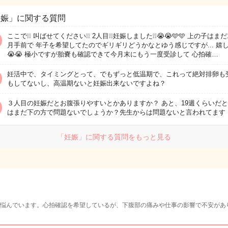
妊娠」に関する質問
ここで❕❕ 叫ばせてください❕❕ 2人目❕❕妊娠しました❕❕😭😭🩵🩵 上の子はまだ
月手前で 年子を希望してたのでギリギリどうかなとゆう感じですが... 嬉し
😭😭 極小ですが胎嚢も確認できて今月末にもう一度受診して 心拍確…
妊活中で、タイミングとって、でもずっと低温期で、これって絶対排卵も
もしてないし、高温期ないと妊娠出来ないですよね？
３人目の妊娠だとお腹張りやすいとかありますか？ あと、19週くらいだ
はまだ下の方で問題ないでしょうか？先生からは問題ないと言われてます
「妊娠」に関する質問をもっと見る
悩んでいます。心拍確認を希望しているが、下腹部の痛みや仕事の影響で不安があ