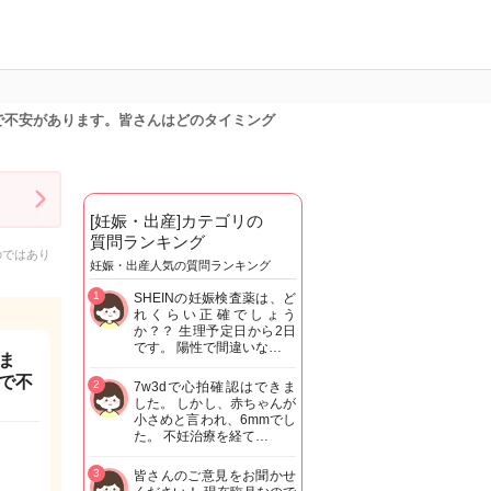
で不安があります。皆さんはどのタイミング
[妊娠・出産]カテゴリの
質問ランキング
のではあり
妊娠・出産人気の質問ランキング
1
SHEINの妊娠検査薬は、ど
れくらい正確でしょう
か？？ 生理予定日から2日
です。 陽性で間違いな…
ま
で不
2
7w3dで心拍確認はできま
した。 しかし、赤ちゃんが
小さめと言われ、6mmでし
た。 不妊治療を経て…
3
皆さんのご意見をお聞かせ