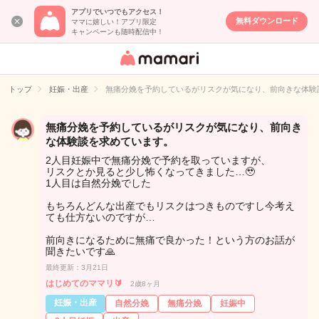
アプリでいつでもアクセス！
無料ダウンロード
ママに嬉しい！アプリ限定
キャンペーンも随時配信中！
女性専用匿名QA
アプリ・情報サ
トップ
妊娠・出産
無痛分娩を予約しているがリスクが気になり、前向きな体験
イト
無痛分娩を予約しているがリスクが気になり、前向き
な体験談を求めています。
2人目妊娠中で無痛分娩で予約を取っていますが、
リスクとか見ると少し怖くなってきました…🥹
1人目は自然分娩でした
もちろんどんな出産でもリスクはつきものですし今考え
ても仕方ないのですが…
前向きになるために無痛で良かった！という方のお話が
聞きたいです🙏
最終更新：3月21日
はじめてのママリ🔰
2歳8ヶ月
妊娠・出産
自然分娩
無痛分娩
妊娠中