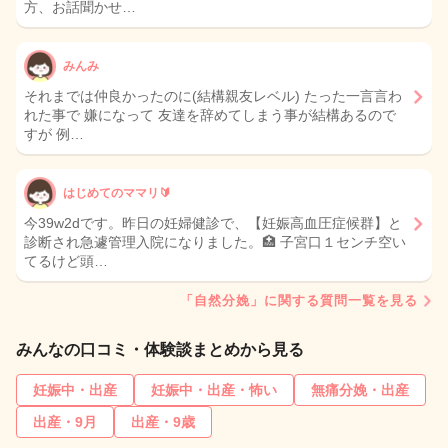
方、お話聞かせ…
みんみ
それまでは仲良かったのに(結構親友レベル) たった一言言わ
れた事で 嫌になって 友達を辞めてしまう事が結構あるので
すが 例…
はじめてのママリ🔰
今39w2dです。昨日の妊婦健診で、【妊娠高血圧症候群】と
診断され急遽管理入院になりました。🏥 子宮口１センチ空い
てるけど頭…
「自然分娩」に関する質問一覧を見る
みんなの口コミ・体験談まとめから見る
妊娠中・出産
妊娠中・出産・怖い
無痛分娩・出産
出産・9月
出産・9歳