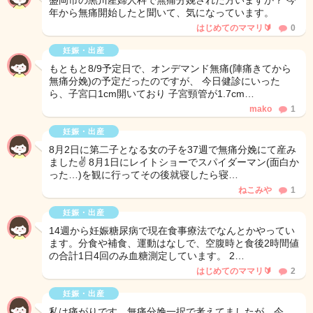
盛岡市の黒川産婦人科で無痛分娩された方いますか？ 今
年から無痛開始したと聞いて、気になっています。
はじめてのママリ🔰
0
妊娠・出産
もともと8/9予定日で、オンデマンド無痛(陣痛きてから
無痛分娩)の予定だったのですが、 今日健診にいった
ら、子宮口1cm開いており 子宮頸管が1.7cm…
mako
1
妊娠・出産
8月2日に第二子となる女の子を37週で無痛分娩にて産み
ました✌️ 8月1日にレイトショーでスパイダーマン(面白か
った…)を観に行ってその後就寝したら寝…
ねこみや
1
妊娠・出産
14週から妊娠糖尿病で現在食事療法でなんとかやってい
ます。分食や補食、運動はなしで、空腹時と食後2時間値
の合計1日4回のみ血糖測定しています。 2…
はじめてのママリ🔰
2
妊娠・出産
私は痛がりです。無痛分娩一択で考えてましたが、今