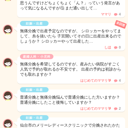
思うんですけどちょくちょく「ん？」っていう発言があ
って気になるんですが🤔 まだ通い出して…
ママリ
4
未回答
妊娠・出産
無痛分娩で出産予定なのですが、 シロッカーをやってま
して、糸を抜いたら 子宮開いてその日に出産出来るので
しょうか？ シロッカーやって出産した…
しほ
0
産婦人科・小児科
無痛分娩を希望してるのですが、産みたい病院がすごく
人気で予約が取れるか不安です。 出産の予約は初診から
でも取れますか？
はじめてのママリ🔰
4
妊娠・出産
普通分娩と無痛分娩悩んで普通分娩にした方いますか？
普通分娩にしたこと後悔していますか？
はじめてのママリ🔰
2
妊娠・出産
仙台市のメリーレディースクリニックで分娩されたかた