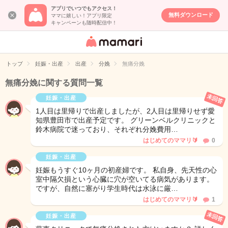
アプリでいつでもアクセス！
無料ダウンロード
ママに嬉しい！アプリ限定
キャンペーンも随時配信中！
女性専用匿名QA
アプリ・情報サ
トップ
妊娠・出産
出産
分娩
無痛分娩
イト
無痛分娩に関する質問一覧
未回答
妊娠・出産
1人目は里帰りで出産しましたが、2人目は里帰りせず愛
知県豊田市で出産予定です。 グリーンベルクリニックと
鈴木病院で迷っており、それぞれ分娩費用…
はじめてのママリ🔰
0
妊娠・出産
妊娠もうすぐ10ヶ月の初産婦です。 私自身、先天性の心
室中隔欠損という心臓に穴が空いてる病気があります。
ですが、自然に塞がり学生時代は水泳に厳…
はじめてのママリ🔰
1
未回答
妊娠・出産