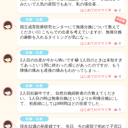
みたいで人気の産院でもあり、私の場合基…
はじめてのママリ🔰
2
未回答
妊娠・出産
国立成育医療研究センターにて無痛分娩について教えて
ください🙇‍♀️ こちらでの出産を考えていますが、無痛分娩
の麻酔を入れるタイミングが気になっ…
はじめてのママリ🔰
0
妊娠・出産
2人目の出産が今から怖いです😂 1人目のときは未知すぎ
てあっという間に終わった感じがあったのですが、もう
陣痛の痛みも産後の痛みもわかってしまっ…
はじめてのママリ🔰
4
妊娠・出産
2人目妊娠中です。 自然分娩経験者の方教えてくださ
い。 1人目の時は無痛分娩(というよりか和痛分娩)にし
て、 初産婦にしては8時間ほどの安産でした…
はじめてのママリ🔰
5
妊娠・出産
現在32週の初産婦です。 先日、今の産院で初めて子宮口