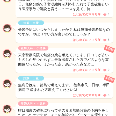
日、無痛分娩で子宮収縮抑制剤を打たれて子宮破裂とい
う医療事故で訴訟と言うニュースを見て、怖…
はじめてのママリ🔰
4
妊娠・出産
分娩予約はいつからしましたか？ 私は無痛分娩希望なの
ですが、やはり早い方が良いのでしょうか？
はじめてのママリ🔰
5
未回答
産婦人科・小児科
東京警察病院で無痛分娩を考えています。口コミが古い
ものしか見つからず…最近出産された方でどのような雰
囲気だったか、よかった点、悪かった点など…
はじめてのママリ🔰
0
未回答
妊娠・出産
無痛分娩を、徳島で考えてます。 徳島市民、日赤、半田
病院で 産まれた方教えてください🥲
はじめてのママリ🔰
0
産婦人科・小児科
昨日胎嚢の確認に行ってそのまま無痛分娩の予約ををし
たかったのですが、そこの施設がリピーターを優先して