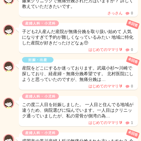
藤東クリニックで無痛分娩された方はいますか？ 詳しく
教えていただきたいです。
さっさん
0
未回答
産婦人科・小児科
子ども2人産んだ産院が無痛分娩を取り扱い始めて 人気
になりすぎて予約が難しくなっているみたい 地域に特化
した産院が好きだったけどなぁ🥺
はじめてのママリ🔰
0
未回答
妊娠・出産
産院をどこにするか迷っております。武蔵小杉〜川崎で
探しており、経産婦・無痛分娩希望です。 北村医院にし
ようと思っていたのですが、無痛分娩は…
はじめてのママリ🔰
0
産婦人科・小児科
この度二人目を妊娠しました。 一人目と住んでる地域が
違うため、病院選びに悩んでいます。一人目はクリニッ
ク通っていましたが、私の背骨が側湾の為…
はじめてのママリ🔰
1
未回答
産婦人科・小児科