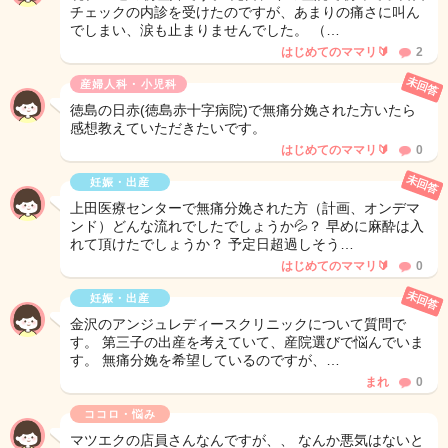
チェックの内診を受けたのですが、あまりの痛さに叫ん
でしまい、涙も止まりませんでした。 （…
はじめてのママリ🔰
2
未回答
産婦人科・小児科
徳島の日赤(徳島赤十字病院)で無痛分娩された方いたら
感想教えていただきたいです。
はじめてのママリ🔰
0
未回答
妊娠・出産
上田医療センターで無痛分娩された方（計画、オンデマ
ンド）どんな流れでしたでしょうか💦？ 早めに麻酔は入
れて頂けたでしょうか？ 予定日超過しそう…
はじめてのママリ🔰
0
未回答
妊娠・出産
金沢のアンジュレディースクリニックについて質問で
す。 第三子の出産を考えていて、産院選びで悩んでいま
す。 無痛分娩を希望しているのですが、…
まれ
0
ココロ・悩み
マツエクの店員さんなんですが、、 なんか悪気はないと