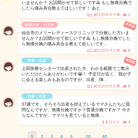
いませんか？ お話聞かせて欲しいです🙇 もし無痛分娩で
したら痛み具合教えてほしいです！ あと…
はじめてのママリ🔰
1
未回答
産婦人科・小児科
仙台市のメリーレディースクリニックで分娩した方いま
せんか？お話聞かせて欲しいです🙇 もし無痛分娩でした
ら無痛分娩の痛み具合を教えて欲しいです…
はじめてのママリ🔰
0
未回答
妊娠・出産
上田医療センターで出産された方、わかる範囲でご教示
いただけたらありがたいです😭！ 予定日が近く、我が子
に会える楽しみもあるのですが、出産、陣…
はじめてのママリ🔰
0
妊娠・出産
37週です。そろそろ出産を控えているママさんたちに質
問なんですが、無痛分娩ですか？普通分娩ですか？ 今さ
らなんですが、ママリを見ていると無痛…
ままりりり
1
1
2
3
4
5
…
20
…
40