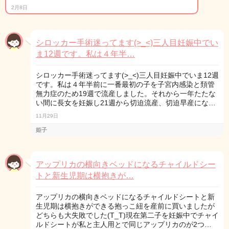
2月8日
シロッカー手術迷ってます(>_<)三人目妊娠中でい
ま12週です。私は４年半…
シロッカー手術迷ってます(>_<)三人目妊娠中でいま12週
です。私は４年半前に一番最初の子を子宮内感染と頚管
無力症のため19週で流産しました。それから一年たたな
い間に長女を妊娠し21週から切迫流産、切迫早産にな…
11月29日
姫子
アップリカの横向きベッドになるチャイルドシー
トと新生児期は横抱きが…
アップリカの横向きベッドになるチャイルドシートと新
生児期は横抱きができる抱っこ紐を産前に買いましたが
どちらも大失敗でした(T_T)現在第二子を妊娠中でチャイ
ルドシートが私と主人用とで同じアップリカのが2つ…