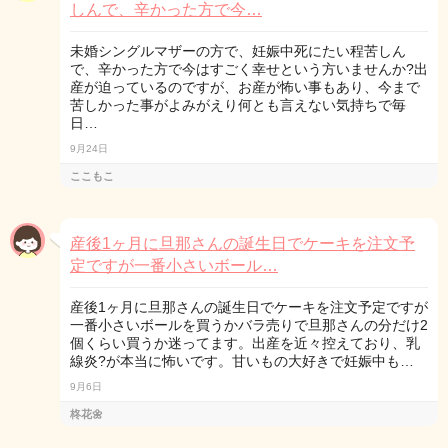
しんで、辛かった方で今…
未婚シングルマザーの方で、妊娠中死にたい程苦しん
で、辛かった方で今はすごく幸せという方いませんか?出
産が迫っているのですが、お産が怖い事もあり、今まで
苦しかった事がよみがえり何とも言えない気持ちで毎
日…
9月24日
ここもこ
産後1ヶ月に旦那さんの誕生日でケーキを注文予
定ですが一番小さいボール…
産後1ヶ月に旦那さんの誕生日でケーキを注文予定ですが
一番小さいボールを買うかバラ売りで旦那さんの分だけ2
個くらい買うか迷ってます。出産を近々控えており、乳
線炎?が本当に怖いです。甘いもの大好きで妊娠中も…
9月6日
柊花🌼