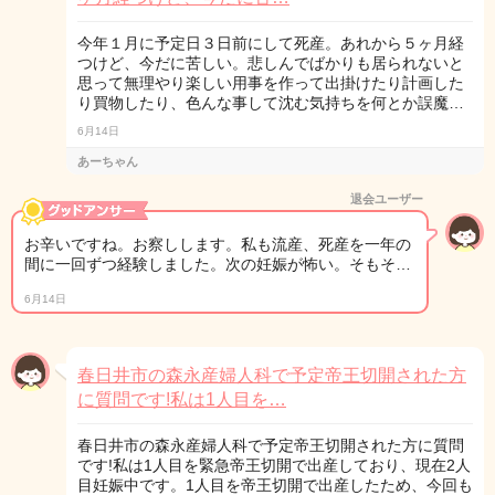
今年１月に予定日３日前にして死産。あれから５ヶ月経
つけど、今だに苦しい。悲しんでばかりも居られないと
思って無理やり楽しい用事を作って出掛けたり計画した
り買物したり、色んな事して沈む気持ちを何とか誤魔…
6月14日
あーちゃん
退会ユーザー
お辛いですね。お察しします。私も流産、死産を一年の
間に一回ずつ経験しました。次の妊娠が怖い。そもそ…
6月14日
春日井市の森永産婦人科で予定帝王切開された方
に質問です!私は1人目を…
春日井市の森永産婦人科で予定帝王切開された方に質問
です!私は1人目を緊急帝王切開で出産しており、現在2人
目妊娠中です。1人目を帝王切開で出産したため、今回も