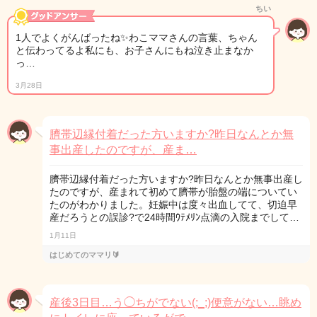
ちい
1人でよくがんばったね✨わこママさんの言葉、ちゃん
と伝わってるよ私にも、お子さんにもね泣き止まなか
っ…
3月28日
臍帯辺縁付着だった方いますか?昨日なんとか無
事出産したのですが、産ま…
臍帯辺縁付着だった方いますか?昨日なんとか無事出産し
たのですが、産まれて初めて臍帯が胎盤の端についてい
たのがわかりました。妊娠中は度々出血してて、切迫早
産だろうとの誤診?で24時間ｳﾃﾒﾘﾝ点滴の入院までして…
1月11日
はじめてのママリ🔰
産後3日目…う◯ちがでない(;_;)便意がない…眺め