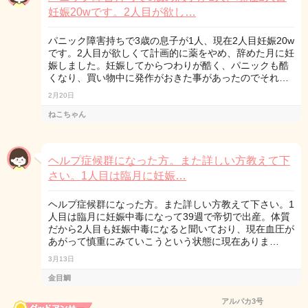
妊娠20wです。2人目が欲し…
パニック障害持ちで3歳の息子が1人、現在2人目妊娠20w
です。2人目が欲しくて計画的に薬をやめ、辞めた月に妊
娠しました。妊娠してからつわりが酷く、パニックも酷
くなり、買い物中に発作がおきた事があったのでそれ…
2月20日
ねこちゃん
ヘルプ症候群になった方。また詳しい方教えて下
さい。1人目は臨月に妊娠…
ヘルプ症候群になった方。また詳しい方教えて下さい。1
人目は臨月に妊娠中毒になって39週で帝切で出産。体質
だから2人目も妊娠中毒になると聞いており、現在血圧が
あがって慎重にみていこうという状態に現在ありま…
3月13日
金目鯛
アルパカ3号