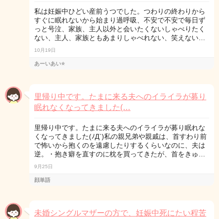
私は妊娠中ひどい産前うつでした。つわりの終わりから
すぐに眠れないから始まり過呼吸、不安で不安で毎日ず
っと号泣、家族、主人以外と会いたくないしゃべりたく
ない、主人、家族ともあまりしゃべれない、笑えない…
10月19日
あーいあい⭐️
里帰り中です。たまに来る夫へのイライラが募り
眠れなくなってきました(…
里帰り中です。たまに来る夫へのイライラが募り眠れな
くなってきました(ﾉД`)私の親兄弟や親戚は、首すわり前
で怖いから抱くのを遠慮したりするくらいなのに、夫は
逆。・抱き癖を直すのに枕を買ってきたが、首をきゅ…
9月25日
顔単語
未婚シングルマザーの方で、妊娠中死にたい程苦