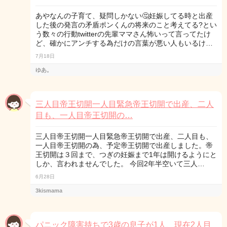
あやなんの子育て、疑問しかない🤔妊娠してる時と出産
した後の発言の矛盾ポンくんの将来のこと考えてる?とい
う数々の行動twitterの先輩ママさん怖いって言ってたけ
ど、確かにアンチする為だけの言葉が悪い人もいるけ…
7月18日
ゆあ。
三人目帝王切開一人目緊急帝王切開で出産、二人
目も、一人目帝王切開の…
三人目帝王切開一人目緊急帝王切開で出産、二人目も、
一人目帝王切開の為、予定帝王切開で出産しました。帝
王切開は３回まで、つぎの妊娠まで1年は開けるようにと
しか、言われませんでした。 今回2年半空いて三人…
6月28日
3kismama
パニック障害持ちで3歳の息子が1人、現在2人目