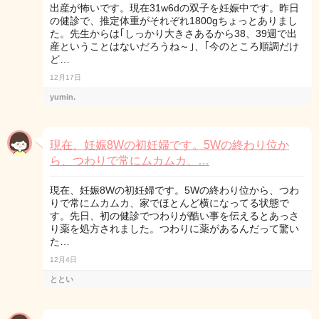
出産が怖いです。現在31w6dの双子を妊娠中です。昨日
の健診で、推定体重がそれぞれ1800gちょっとありまし
た。先生からは｢しっかり大きさあるから38、39週で出
産ということはないだろうね～｣、｢今のところ順調だけ
ど…
12月17日
yumin.
現在、妊娠8Wの初妊婦です。5Wの終わり位か
ら、つわりで常にムカムカ、…
現在、妊娠8Wの初妊婦です。5Wの終わり位から、つわ
りで常にムカムカ、家でほとんど横になってる状態で
す。先日、初の健診でつわりが酷い事を伝えるとあっさ
り薬を処方されました。つわりに薬があるんだって驚い
た…
12月4日
ととい