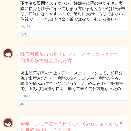
下ネタな質問でスミマセン。妊娠中に夢の中でイキ、実
際に自身も勝手にイッてしまう方いませんか?私は妊娠中
は、切迫になりやすいので、絶対に夫婦生活はできない
体質です。それ自体は全く苦ではなく、むしろ嬉しい…
10月8日
ひろ
埼玉県草加市の水上レディースクリニックにて、
和痛分娩で出産された方…
埼玉県草加市の水上レディースクリニックにて、和痛分
娩で出産された方、麻酔のタイミングや、麻酔の痛み、
陣痛の痛みの度合いなどどうでしたか?現在3人目妊娠中
で、上2人共陣痛が長く、痛くて辛くて仕方無かったの…
6月6日
梟
今年１月に予定日３日前にして死産。あれから５
ヶ月経つけど、今だに苦…