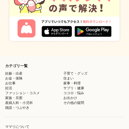
カテゴリ一覧
妊娠・出産
子育て・グッズ
お金・保険
住まい
お仕事
家事・料理
妊活
サプリ・健康
ファッション・コスメ
ココロ・悩み
家族・旦那
お出かけ
産婦人科・小児科
その他の疑問
雑談・つぶやき
ママリについて