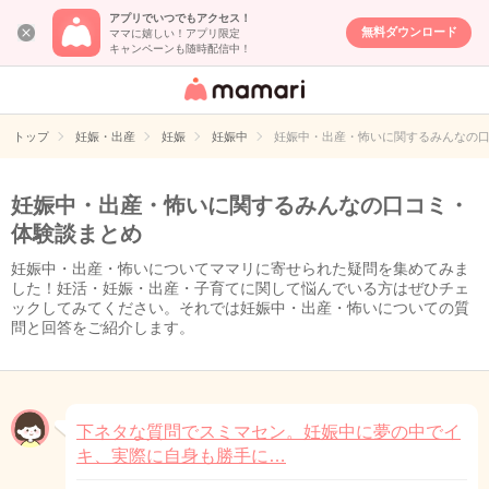
アプリでいつでもアクセス！
無料ダウンロード
ママに嬉しい！アプリ限定
キャンペーンも随時配信中！
女性専用匿名QA
アプリ・情報サ
トップ
妊娠・出産
妊娠
妊娠中
妊娠中・出産・怖いに関するみんなの
イト
妊娠中・出産・怖いに関するみんなの口コミ・
体験談まとめ
妊娠中・出産・怖いについてママリに寄せられた疑問を集めてみま
した！妊活・妊娠・出産・子育てに関して悩んでいる方はぜひチェ
ックしてみてください。それでは妊娠中・出産・怖いについての質
問と回答をご紹介します。
下ネタな質問でスミマセン。妊娠中に夢の中でイ
キ、実際に自身も勝手に…