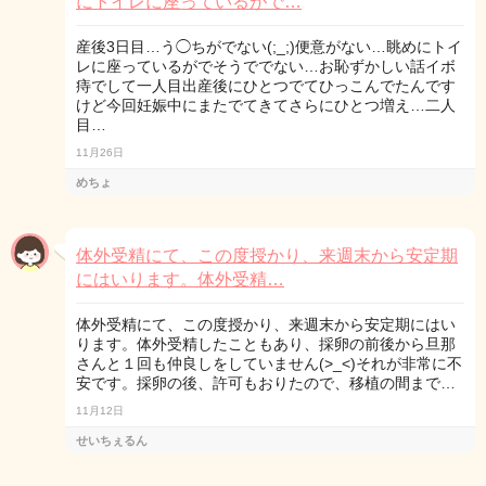
にトイレに座っているがで…
産後3日目…う◯ちがでない(;_;)便意がない…眺めにトイ
レに座っているがでそうででない…お恥ずかしい話イボ
痔でして一人目出産後にひとつでてひっこんでたんです
けど今回妊娠中にまたでてきてさらにひとつ増え…二人
目…
11月26日
めちょ
体外受精にて、この度授かり、来週末から安定期
にはいります。体外受精…
体外受精にて、この度授かり、来週末から安定期にはい
ります。体外受精したこともあり、採卵の前後から旦那
さんと１回も仲良しをしていません(>_<)それが非常に不
安です。採卵の後、許可もおりたので、移植の間まで…
11月12日
せいちぇるん